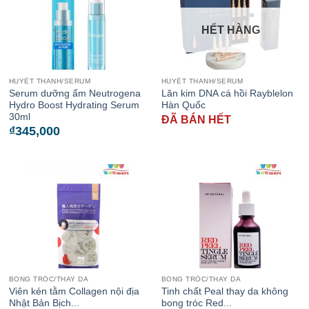
HẾT HÀNG
HUYẾT THANH/SERUM
HUYẾT THANH/SERUM
Serum dưỡng ẩm Neutrogena
Lăn kim DNA cá hồi Rayblelon
Hydro Boost Hydrating Serum
Hàn Quốc
30ml
ĐÃ BÁN HẾT
₫
345,000
BONG TRÓC/THAY DA
BONG TRÓC/THAY DA
Viên kén tằm Collagen nội địa
Tinh chất Peal thay da không
Nhật Bản Bịch...
bong tróc Red...