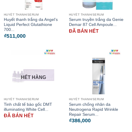
HUYẾT THANH/SERUM
HUYẾT THANH/SERUM
Huyết thanh trắng da Angel’s
Serum truyền trắng da Genie
Liquid Perfect Glutathione
Demar 87 Cell Ampoule...
700...
ĐÃ BÁN HẾT
₫
511,000
HẾT HÀNG
HUYẾT THANH/SERUM
HUYẾT THANH/SERUM
Tinh chất tế bào gốc DMT
Serum chống nhăn da
illuminating White Cell...
Neutrogena Rapid Wrinkle
Repair Serum...
ĐÃ BÁN HẾT
₫
386,000