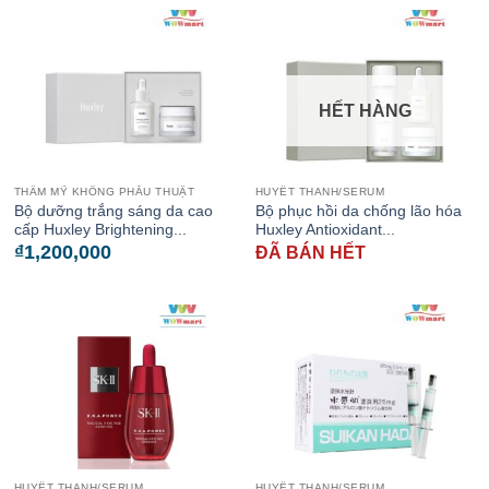
HẾT HÀNG
THẨM MỸ KHÔNG PHẪU THUẬT
HUYẾT THANH/SERUM
Bộ dưỡng trắng sáng da cao
Bộ phục hồi da chống lão hóa
cấp Huxley Brightening...
Huxley Antioxidant...
₫
1,200,000
ĐÃ BÁN HẾT
HUYẾT THANH/SERUM
HUYẾT THANH/SERUM