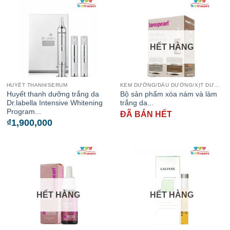
HẾT HÀNG
HUYẾT THANH/SERUM
KEM DƯỠNG/DẦU DƯỠNG/XỊT DƯỠNG
Huyết thanh dưỡng trắng da
Bộ sản phẩm xóa nám và làm
Dr.labella Intensive Whitening
trắng da...
Program...
ĐÃ BÁN HẾT
₫
1,900,000
HẾT HÀNG
HẾT HÀNG