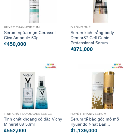
HUYẾT THANH/SERUM
DƯỠNG THỂ
Serum ngừa mụn Cerassol
Serum kích trắng body
Cica Ampoule 50g
Demar87 Cell Genie
Professional Serum...
₫
450,000
₫
871,000
TINH CHẤT DƯỠNG/ESSENCE
HUYẾT THANH/SERUM
Tinh chất khoáng cô đặc Vichy
Serum tế bào gốc mô mỡ
Mineral 89 50ml
Kyuendo Nhật Bản...
₫
552,000
₫
1,139,000