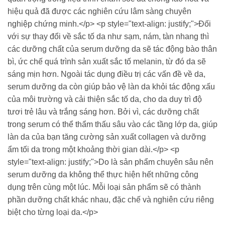
hiệu quả đã được các nghiên cứu lâm sàng chuyên
nghiệp chứng minh.</p> <p style="text-align: justify;">Đối
với sự thay đổi về sắc tố da như sạm, nám, tàn nhang thì
các dưỡng chất của serum dưỡng da sẽ tác động bào thân
bì, ức chế quá trình sản xuất sắc tố melanin, từ đó da sẽ
sáng mịn hơn. Ngoài tác dụng điều trị các vấn đề về da,
serum dưỡng da còn giúp bảo vệ làn da khỏi tác động xấu
của môi trường và cải thiện sắc tố da, cho da duy trì độ
tươi trẻ lâu và trắng sáng hơn. Bởi vì, các dưỡng chất
trong serum có thể thẩm thấu sâu vào các tầng lớp da, giúp
làn da của bạn tăng cường sản xuất collagen và dưỡng
ẩm tối da trong một khoảng thời gian dài.</p> <p
style="text-align: justify;">Do là sản phẩm chuyên sâu nên
serum dưỡng da không thể thực hiện hết những công
dụng trên cùng một lúc. Mỗi loại sản phẩm sẽ có thành
phần dưỡng chất khác nhau, đặc chế và nghiên cứu riêng
biệt cho từng loại da.</p>