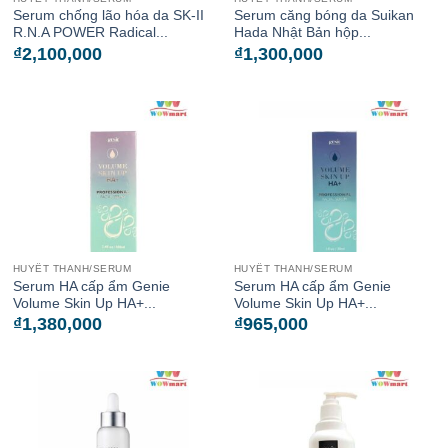
Serum chống lão hóa da SK-II
Serum căng bóng da Suikan
R.N.A POWER Radical...
Hada Nhật Bản hộp...
₫
2,100,000
₫
1,300,000
HUYẾT THANH/SERUM
HUYẾT THANH/SERUM
Serum HA cấp ẩm Genie
Serum HA cấp ẩm Genie
Volume Skin Up HA+...
Volume Skin Up HA+...
₫
1,380,000
₫
965,000