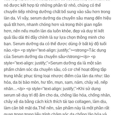
nó được kết hợp từ những phân tử nhỏ, chúng có thể
chuyển tiếp những dưỡng chất bổ sung vào sâu hơn trong
làn da. Vì vậy, serum dưỡng da chuyên sâu mang đến hiệu
quả tốt hơn, nhanh chóng hơn và trong thời gian ngắn
hơn, nên nếu muốn làn da luôn khỏe, đẹp và duy trì kết
quả lâu dài thì đây chính là sự lựa chọn thông minh cho
bạn. Serum dưỡng da có thể được dùng ở bất kỳ độ tuổi
nào.</p> <p style="text-align: justify;"><strong>Tác dụng
của Serum dưỡng da chuyên sâu</strong></p> <p
style="text-align: justify;">Serum dưỡng da là một sản
phẩm chăm sóc da chuyên sâu, có cơ chế hoạt động tập
trung khắc phục từng loại nhược điểm của làn da như: lão
hóa, da bị bào mòn, hư tổn, mụn, sạm, nám, chảy xệ, nếp
nhăn…</p> <p style="text-align: justify;">Khi sử dụng
serum sẽ duy trì độ ẩm cho da, chống lão hóa, chống nhăn,
chảy xệ da bằng cách kích thích tái tạo collagen, làm dịu,
làm căn bề mặt da.Thế nên, sản phẩm này là một phần rất
quan trọng trong liệu trình chăm sóc da chống lão hóa và