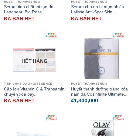
HUYẾT THANH/SERUM
HUYẾT THANH/SERUM
Serum tinh chất tái tạo da
Serum cho da bị mụn nhiều
Lanopearl Bio Rose...
Lalisse Anti-Spot Skin...
ĐÃ BÁN HẾT
ĐÃ BÁN HẾT
HẾT HÀNG
TINH CHẤT DƯỠNG/ESSENCE
HUYẾT THANH/SERUM
Cặp Ion Vitamin C & Transamin
Huyết thanh dưỡng trắng xóa
chuyên xóa bay...
nám da Cosinfinite Ultimate...
₫
1,300,000
ĐÃ BÁN HẾT