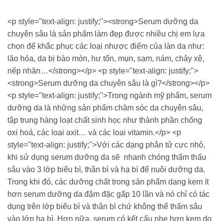
<p style="text-align: justify;"><strong>Serum dưỡng da
chuyên sâu là sản phẩm làm đẹp được nhiều chị em lựa
chọn để khắc phục các loại nhược điểm của làn da như:
lão hóa, da bị bào mòn, hư tổn, mụn, sạm, nám, chảy xệ,
nếp nhăn…</strong></p> <p style="text-align: justify;">
<strong>Serum dưỡng da chuyên sâu là gì?</strong></p>
<p style="text-align: justify;">Trong ngành mỹ phẩm, serum
dưỡng da là những sản phẩm chăm sóc da chuyên sâu,
tập trung hàng loạt chất sinh học như thành phần chống
oxi hoá, các loại axit… và các loại vitamin.</p> <p
style="text-align: justify;">Với các dạng phân tử cực nhỏ,
khi sử dụng serum dưỡng da sẽ nhanh chóng thẩm thấu
sâu vào 3 lớp biểu bì, thân bì và hạ bì để nuôi dưỡng da.
Trong khi đó, các dưỡng chất trong sản phẩm dạng kem ít
hơn serum dưỡng da đậm đặc gấp 10 lần và nó chỉ có tác
dụng trên lớp biểu bì và thân bì chứ không thể thấm sâu
vào lớp hạ bì. Hơn nữa, serum có kết cấu nhẹ hơn kem do