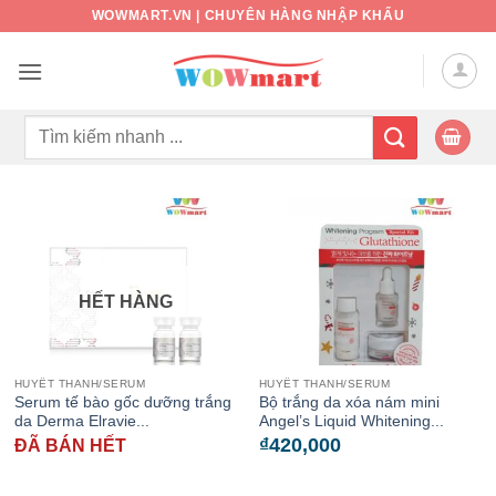
Bỏ
WOWMART.VN | CHUYÊN HÀNG NHẬP KHẨU
qua
nội
dung
Tìm
kiếm:
HẾT HÀNG
HUYẾT THANH/SERUM
HUYẾT THANH/SERUM
Serum tế bào gốc dưỡng trắng
Bộ trắng da xóa nám mini
da Derma Elravie...
Angel’s Liquid Whitening...
₫
420,000
ĐÃ BÁN HẾT