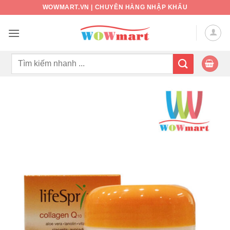
Bỏ
WOWMART.VN | CHUYÊN HÀNG NHẬP KHẨU
qua
nội
dung
Tìm
kiếm: