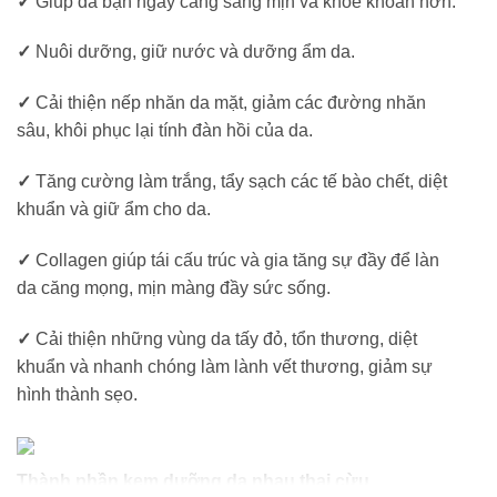
✓
Giúp da bạn ngày càng sáng mịn và khoẻ khoắn hơn.
✓
Nuôi dưỡng, giữ nước và dưỡng ẩm da.
✓
Cải thiện nếp nhăn da mặt, giảm các đường nhăn
sâu, khôi phục lại tính đàn hồi của da.
✓
Tăng cường làm trắng, tẩy sạch các tế bào chết, diệt
khuẩn và giữ ẩm cho da.
✓
Collagen giúp tái cấu trúc và gia tăng sự đầy để làn
da căng mọng, mịn màng đầy sức sống.
✓
Cải thiện những vùng da tấy đỏ, tổn thương, diệt
khuẩn và nhanh chóng làm lành vết thương, giảm sự
hình thành sẹo.
Thành phần kem dưỡng da nhau thai cừu