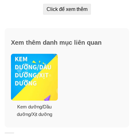
LifeSpring Collagen Q10 Plus+ Placenta Cream
Click để xem thêm
Thành phần
: Collagen Q10 Plus, Aloe Vera (nha đam),
Lanolin, Vitamin E, Placenta (nhau thai cừu), Avocado
oil (dầu trái bơ).
Xem thêm danh mục liên quan
Dung tích
: 100ml.
Kem dưỡng/Dầu
dưỡng/Xịt dưỡng