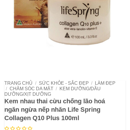
TRANG CHỦ
/
SỨC KHỎE - SẮC ĐẸP
/
LÀM ĐẸP
/
CHĂM SÓC DA MẶT
/
KEM DƯỠNG/DẦU
DƯỠNG/XỊT DƯỠNG
Kem nhau thai cừu chống lão hoá
ngăn ngừa nếp nhăn Life Spring
Collagen Q10 Plus 100ml