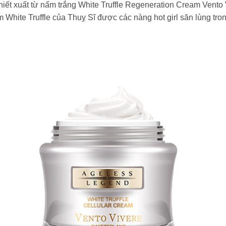
ết xuất từ nấm trắng White Truffle Regeneration Cream Vento 
em White Truffle của Thuỵ Sĩ được các nàng hot girl săn lùng t