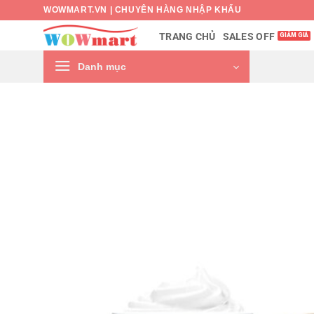
Bỏ
WOWMART.VN | CHUYÊN HÀNG NHẬP KHẨU
qua
SALES OFF
TRANG CHỦ
nội
dung
Danh mục