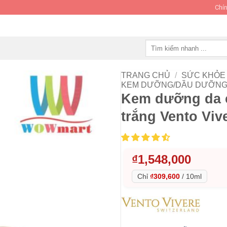
Chín
Tìm
kiếm:
TRANG CHỦ
/
SỨC KHỎE 
KEM DƯỠNG/DẦU DƯỠNG
Kem dưỡng da c
trắng Vento Viv
₫
1,548,000
Chỉ
₫309,600
/
10ml