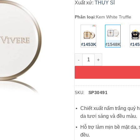
Xuất xứ:
THỤY SĨ
Phân loại
:
Kem White Truffle
₫1453K
₫1548K
₫14
Kem dưỡng da cao cấp Thụy Sĩ 
SP30491
SKU:
Chiết xuất nấm trắng quý h
da tươi sáng và đều màu.
Hỗ trợ làm mịn bề mặt da, 
đều.