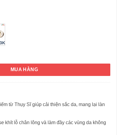
53K
từ nấm trắng Vento Vivere White Truffle 50ml số lượng
MUA HÀNG
HÌNH THẬT
iếm từ Thụy Sĩ giúp cải thiện sắc da, mang lại làn
se khít lỗ chân lông và làm đầy các vùng da không