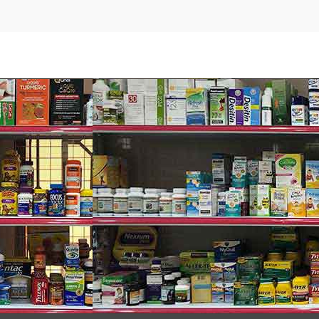
kĩ lưỡng cộng thêm sự kiểm chứng kết quả của hàng triệu ngư
g mịn, thẩm thấu nhanh qua da, tạo cảm giác mỏng nhẹ, tự nhiê
to Vivere White Truffle Thụy Sĩ hủ màu trắng
ày.
o rỗ li ti.