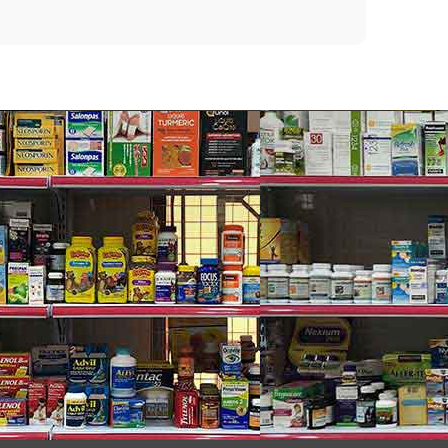
ời dân bản địa.
n như lúc mặt mộc.