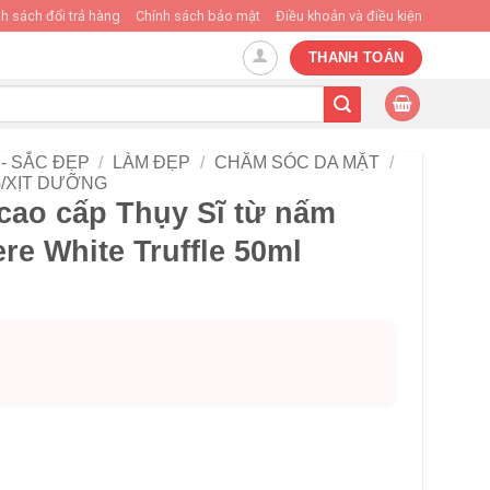
h sách đổi trả hàng
Chính sách bảo mật
Điều khoản và điều kiện
THANH TOÁN
- SẮC ĐẸP
/
LÀM ĐẸP
/
CHĂM SÓC DA MẶT
/
/XỊT DƯỠNG
ao cấp Thụy Sĩ từ nấm
ere White Truffle 50ml