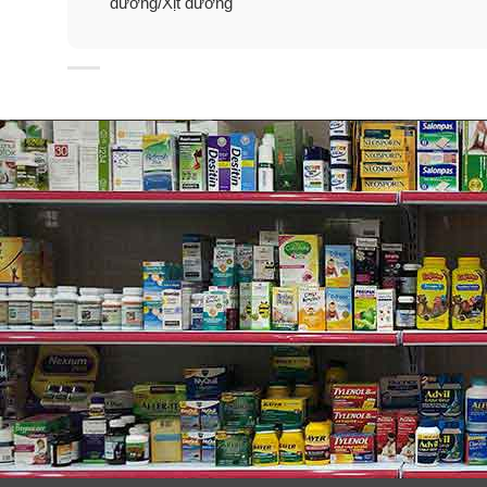
dưỡng/Xịt dưỡng
toàn có thể yên tâm.
– Kem Vento Vivere của Thuỵ Sĩ đã được kiểm nghiệm 
– Chất kem nấm trắng Vento Vivere White Truffle trắn
Công dụng của kem dưỡng nấm trắng Ven
✓
Làm trắng da an toàn từ trong ra ngoài chỉ sau 28 ng
✓
Thay mới làn da từ cấu tạo tế bào từ lớp hạ bì.
✓
Chống v.i.ê.m nhiễm, kháng khuẩn cực cao.
✓
Se khít lỗ chân lông to.
✓
Mang lại làn da bằng phẳng nhờ lắp đầy lỗ hổng do sẹ