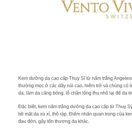
Kem dưỡng da cao cấp Thụy Sĩ từ nấm trắng Angeless L
thường mọc ở các dãy núi cao, hiểm trở và chúng có l
da, làm da căng bóng, lỗ chân lông thu nhỏ lại để da 
Đặc biệt, kem nấm trắng dưỡng da cao cấp từ Thuỵ Sỹ
bề mặt da xù xì, thô ráp. Điểm nhấn quan trọng của k
đau đớn, gây tổn thương da khác.