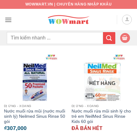
Bỏ
WOWMART.VN | CHUYÊN HÀNG NHẬP KHẨU
qua
nội
dung
Tìm
kiếm:
HẾT HÀNG
DỊ ỨNG - XOANG
DỊ ỨNG - XOANG
Nước muối rửa mũi (nước muối
Nước muối rửa mũi sinh lý cho
sinh lý) Neilmed Sinus Rinse 50
trẻ em NeilMed Sinus Rinse
gói
Kids 60 gói
₫
307,000
ĐÃ BÁN HẾT