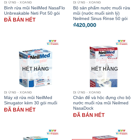
DỊ ỨNG - XOANG
DỊ ỨNG - XOANG
Bình rửa mũi NeilMed NasaFlo
Bộ sản phẩm nước muối rửa
Unbreakable Neti Pot 50 gói
mũi (nước muối sinh lý)
Neilmed Sinus Rinse 50 gói
ĐÃ BÁN HẾT
₫
420,000
HẾT HÀNG
HẾT HÀNG
DỊ ỨNG - XOANG
DỊ ỨNG - XOANG
Máy xịt rửa mũi NeilMed
Chân đế và hộc đựng cho bộ
Sinugator kèm 30 gói muối
nước muối rửa mũi Neilmed
NasaDock
ĐÃ BÁN HẾT
ĐÃ BÁN HẾT