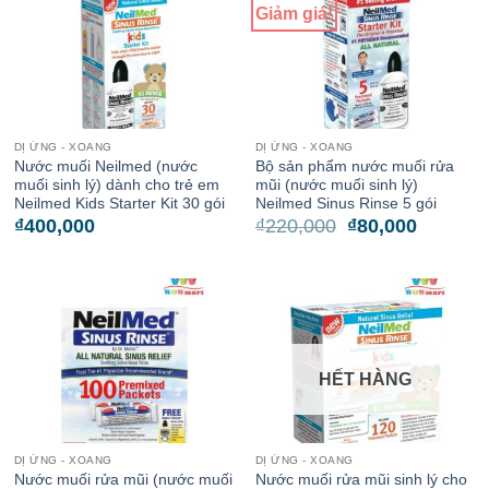
Giảm giá!
DỊ ỨNG - XOANG
DỊ ỨNG - XOANG
Nước muối Neilmed (nước
Bộ sản phẩm nước muối rửa
muối sinh lý) dành cho trẻ em
mũi (nước muối sinh lý)
Neilmed Kids Starter Kit 30 gói
Neilmed Sinus Rinse 5 gói
Giá
Giá
₫
400,000
₫
220,000
₫
80,000
gốc
hiện
là:
tại
₫220,000.
là:
₫80,000
HẾT HÀNG
DỊ ỨNG - XOANG
DỊ ỨNG - XOANG
Nước muối rửa mũi (nước muối
Nước muối rửa mũi sinh lý cho