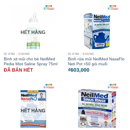
HẾT HÀNG
DỊ ỨNG - XOANG
DỊ ỨNG - XOANG
Bình xịt mũi cho bé NeilMed
Bình rửa mũi NeilMed NasaFlo
Pedia Mist Saline Spray 75ml
Neti Pot +50 gói muối
₫
603,000
ĐÃ BÁN HẾT
HẾT HÀNG