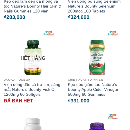
Kẹo dẻo làm đẹp da móng và
Viên uống bổ sung Selenium
tóc Nature’s Bounty Hair Skin &
Nature’s Bounty Selenium
Nails Gummies 120 viên
200mcg 100 Tablets
₫
283,000
₫
324,000
HẾT HÀNG
DẦU CÁ - OMEGA
CHIẾT XUẤT TỰ NHIÊN
Viên uống dầu cá trợ tim, sáng
Kẹo dẻo giấm táo Nature’s
mắt Nature’s Bounty Fish Oil
Bounty Apple Cider Vinegar
1200mg 60 Softgels
500mg 60 Gummies
₫
331,000
ĐÃ BÁN HẾT