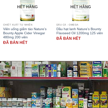
HẾT HÀNG
HẾT HÀNG
CHIẾT XUẤT TỰ NHIÊN
DẦU CÁ - OMEGA
Viên uống giấm táo Nature’s
Dầu hạt lanh Nature’s Bounty
Bounty Apple Cider Vinegar
Flaxseed Oil 1200mg 125 viên
480mg 200 viên
ĐÃ BÁN HẾT
ĐÃ BÁN HẾT