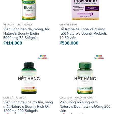
VITAMIN TÓC - MÓNG
MEN VI SINH
Viên uống đẹp da, móng, tóc
Hỗ trợ hệ tiêu hóa và đường
Nature’s Bounty Biotin
ruột Nature’s Bounty Probiotic
5000mcg 72 Softgels
10 30 viên
₫
414,000
₫
538,000
HẾT HÀNG
HẾT HÀNG
DẦU CÁ - OMEGA
CALCIUM - KHOÁNG CHẤT
Viên uống dầu cá trợ tim, sáng
Viên uống bổ sung kẽm
mắt Nature’s Bounty Fish Oil
Nature’s Bounty Zinc 50mg 200
1200mg 200 Softgels
viên