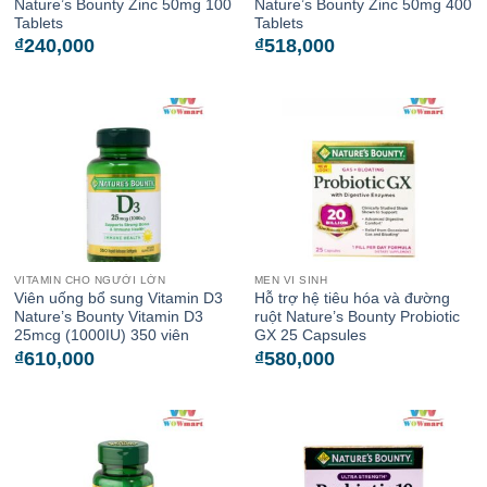
Nature’s Bounty Zinc 50mg 100
Nature’s Bounty Zinc 50mg 400
Tablets
Tablets
₫
240,000
₫
518,000
VITAMIN CHO NGƯỜI LỚN
MEN VI SINH
Viên uống bổ sung Vitamin D3
Hỗ trợ hệ tiêu hóa và đường
Nature’s Bounty Vitamin D3
ruột Nature’s Bounty Probiotic
25mcg (1000IU) 350 viên
GX 25 Capsules
₫
610,000
₫
580,000