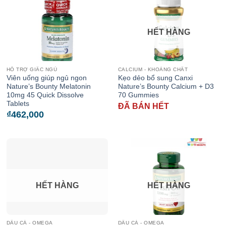
HẾT HÀNG
HỖ TRỢ GIẤC NGỦ
CALCIUM - KHOÁNG CHẤT
Viên uống giúp ngủ ngon
Kẹo dẻo bổ sung Canxi
Nature’s Bounty Melatonin
Nature’s Bounty Calcium + D3
10mg 45 Quick Dissolve
70 Gummies
Tablets
ĐÃ BÁN HẾT
₫
462,000
HẾT HÀNG
HẾT HÀNG
DẦU CÁ - OMEGA
DẦU CÁ - OMEGA