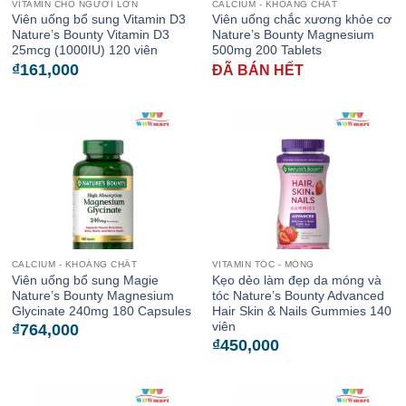
VITAMIN CHO NGƯỜI LỚN
CALCIUM - KHOÁNG CHẤT
Viên uống bổ sung Vitamin D3
Viên uống chắc xương khỏe cơ
Nature’s Bounty Vitamin D3
Nature’s Bounty Magnesium
25mcg (1000IU) 120 viên
500mg 200 Tablets
₫
161,000
ĐÃ BÁN HẾT
CALCIUM - KHOÁNG CHẤT
VITAMIN TÓC - MÓNG
Viên uống bổ sung Magie
Kẹo dẻo làm đẹp da móng và
Nature’s Bounty Magnesium
tóc Nature’s Bounty Advanced
Glycinate 240mg 180 Capsules
Hair Skin & Nails Gummies 140
viên
₫
764,000
₫
450,000