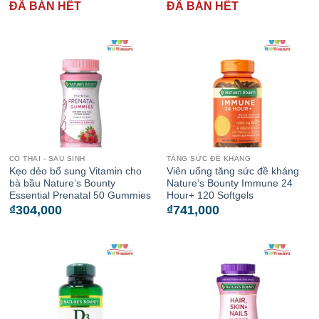
ĐÃ BÁN HẾT
ĐÃ BÁN HẾT
CÓ THAI - SAU SINH
TĂNG SỨC ĐỀ KHÁNG
Kẹo dẻo bổ sung Vitamin cho
Viên uống tăng sức đề kháng
bà bầu Nature’s Bounty
Nature’s Bounty Immune 24
Essential Prenatal 50 Gummies
Hour+ 120 Softgels
₫
304,000
₫
741,000