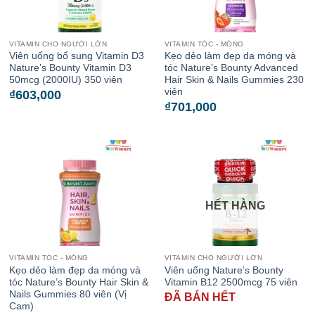
VITAMIN CHO NGƯỜI LỚN
VITAMIN TÓC - MÓNG
Viên uống bổ sung Vitamin D3
Kẹo dẻo làm đẹp da móng và
Nature’s Bounty Vitamin D3
tóc Nature’s Bounty Advanced
50mcg (2000IU) 350 viên
Hair Skin & Nails Gummies 230
viên
₫
603,000
₫
701,000
HẾT HÀNG
VITAMIN TÓC - MÓNG
VITAMIN CHO NGƯỜI LỚN
Kẹo dẻo làm đẹp da móng và
Viên uống Nature’s Bounty
tóc Nature’s Bounty Hair Skin &
Vitamin B12 2500mcg 75 viên
Nails Gummies 80 viên (Vị
ĐÃ BÁN HẾT
Cam)