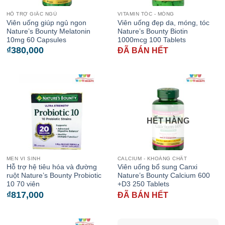
HỖ TRỢ GIẤC NGỦ
VITAMIN TÓC - MÓNG
Viên uống giúp ngủ ngon
Viên uống đẹp da, móng, tóc
Nature’s Bounty Melatonin
Nature’s Bounty Biotin
10mg 60 Capsules
1000mcg 100 Tablets
₫
380,000
ĐÃ BÁN HẾT
HẾT HÀNG
MEN VI SINH
CALCIUM - KHOÁNG CHẤT
Hỗ trợ hệ tiêu hóa và đường
Viên uống bổ sung Canxi
ruột Nature’s Bounty Probiotic
Nature’s Bounty Calcium 600
10 70 viên
+D3 250 Tablets
₫
817,000
ĐÃ BÁN HẾT