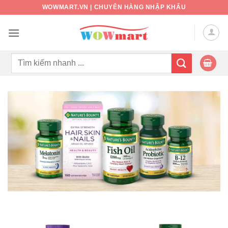
Bỏ
WOWMART.VN | CHUYÊN HÀNG NHẬP KHẨU
qua
nội
dung
Tìm
kiếm: