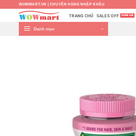
Bỏ
WOWMART.VN | CHUYÊN HÀNG NHẬP KHẨU
qua
SALES OFF
TRANG CHỦ
nội
dung
Danh mục