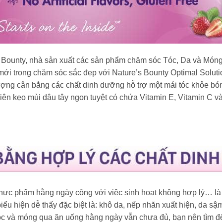
 Bounty, nhà sản xuất các sản phẩm chăm sóc Tóc, Da và Móng
mới trong chăm sóc sắc đẹp với Nature’s Bounty Optimal Solut
ượng cân bằng các chất dinh dưỡng hỗ trợ một mái tóc khỏe bó
ên kẹo mùi dâu tây ngon tuyệt có chứa Vitamin E, Vitamin C và 
 thực phẩm hằng ngày cộng với việc sinh hoạt không hợp lý… là
iểu hiện dễ thấy đặc biệt là: khô da, nếp nhăn xuất hiện, da 
tóc và móng qua ăn uống hằng ngày vẫn chưa đủ, bạn nên tìm 