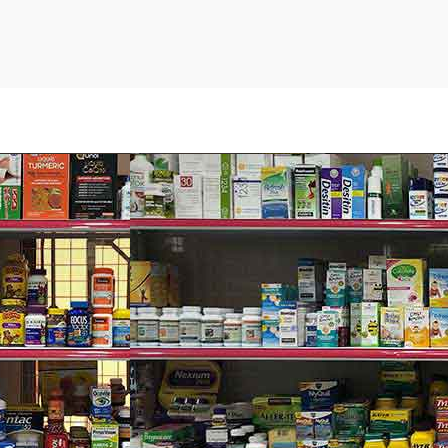
phỉ, đậu phộng, hạt hướng dương, cải bó xôi, bông cải xanh,
Liều dùng:
Với người trưởng thành, uống (2) viên Hair
Không mùi nhân tạo. Không sữa. Không Lactose. Không 
men. Không cá. Không Sodium.
Thành phần khác:
Siro bắp, đường, Dicalcium Phosphate
chỉnh, Acid Citric, Acid Lactic, hương dâu tự nhiên, màu 
đoạn (bao gồm một hoặc nhiều các chất sau: sáp Carnauba
 theo toa, có dấu hiệu bệnh hoặc trải qua phẫu thuật hay có bất
ỳ tác dụng phụ nào xảy ra. Giữ xa tầm tay trẻ em. Bảo quản ở 