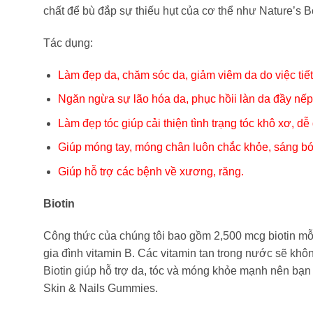
chất để bù đắp sự thiếu hụt của cơ thể như Nature’s 
Tác dụng:
Làm đẹp da, chăm sóc da, giảm viêm da do việc tiế
Ngăn ngừa sự lão hóa da, phục hồii làn da đầy nếp 
Làm đẹp tóc giúp cải thiện tình trạng tóc khô xơ,
Giúp móng tay, móng chân luôn chắc khỏe, sáng bó
Giúp hỗ trợ các bệnh về xương, răng.
Biotin
Công thức của chúng tôi bao gồm 2,500 mcg biotin mỗi v
gia đình vitamin B. Các vitamin tan trong nước sẽ khôn
Biotin giúp hỗ trợ da, tóc và móng khỏe mạnh nên bạn c
Skin & Nails Gummies.