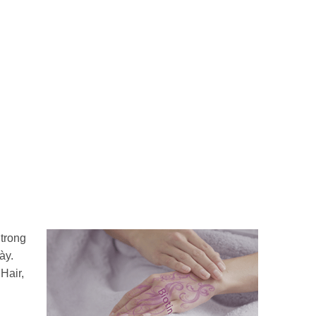
 trong
ày.
Hair,