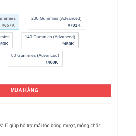
Gummies
230 Gummies (Advanced)
₫657K
₫701K
mies
140 Gummies (Advanced)
293K
₫450K
80 Gummies (Advanced)
₫400K
Nature’s Bounty Hair Skin Nails 220 Gummies số lượng
MUA HÀNG
 và E giúp hỗ trợ mái tóc bóng mượt, móng chắc