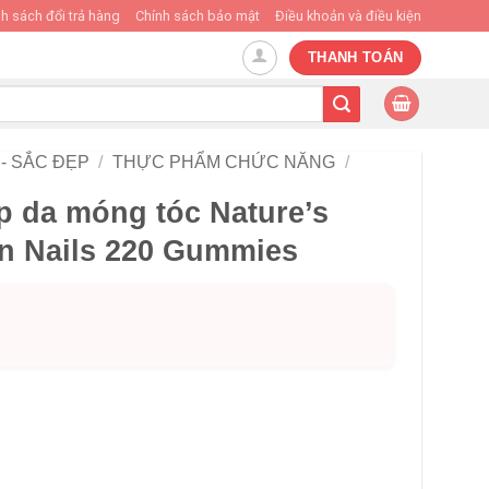
h sách đổi trả hàng
Chính sách bảo mật
Điều khoản và điều kiện
THANH TOÁN
- SẮC ĐẸP
/
THỰC PHẨM CHỨC NĂNG
/
p da móng tóc Nature’s
in Nails 220 Gummies