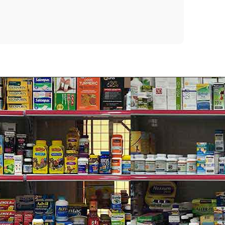
 dầu hướng dương, dầu rum, dầu bắp, dầu đậu nành
, Skin & Nails Gummies hàng ngày sau bữa ăn.
Đậu nành. Không Gluten. Không Lúa mì. Không lên
, màu tổng hợp nước nho, Gelatin, tinh bột điều
tổng hợp cà rốt đen, Maltodextrin, dầu dừa công
, sáp ong), Silica.
 kỳ bệnh lý nào, vui lòng tư vấn bác sỹ trước khi
nhiệt độ phòng. Không sử dụng nếu dấu an toàn bị