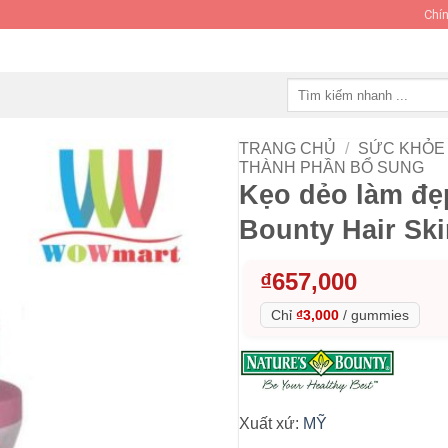
Chín
Tìm
kiếm:
TRANG CHỦ
/
SỨC KHỎE 
THÀNH PHẦN BỔ SUNG
Kẹo dẻo làm đẹ
Bounty Hair Sk
₫
657,000
Chỉ
₫3,000
/
gummies
Xuất xứ:
MỸ