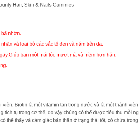
Bounty Hair, Skin & Nails Gummies
t bã nhờn.
nhăn và loại bỏ các sắc tố đen và nám trên da.
 dễ gãy.Giúp bạn một mái tóc mượt mà và mềm hơn hẳn.
ng.
iên. Biotin là một vitamin tan trong nước và là một thành viên
g tích tụ trong cơ thể, do vậy chúng có thể được tiêu thụ mỗi ng
ó thể thấy và cảm giác bản thân ở trạng thái tốt, có chứa trong 