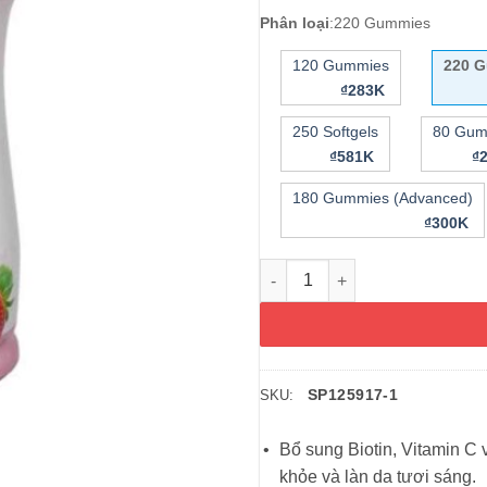
Phân loại
:
220 Gummies
120 Gummies
220 
₫283K
250 Softgels
80 Gum
₫581K
₫
180 Gummies (Advanced)
₫300K
Kẹo dẻo làm đẹp da móng tóc 
SP125917-1
SKU:
Bổ sung Biotin, Vitamin C
khỏe và làn da tươi sáng.