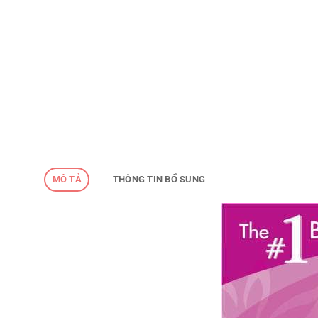
MÔ TẢ
THÔNG TIN BỔ SUNG