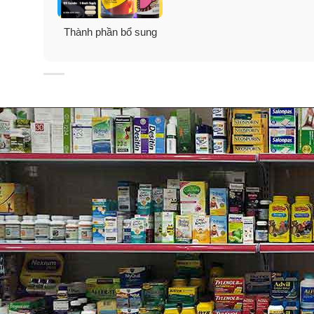
Nguồn thực phẩm chứa vitamin E: quả hạnh nhân, hạt 
Thành phần bổ sung
và dầu ngũ cốc.
Cảnh báo:
Nếu bạn có thai hoặc cho con bú, đang dùng
sử dụng. Ngưng sử dụng và tư vấn bác sĩ nếu có bất k