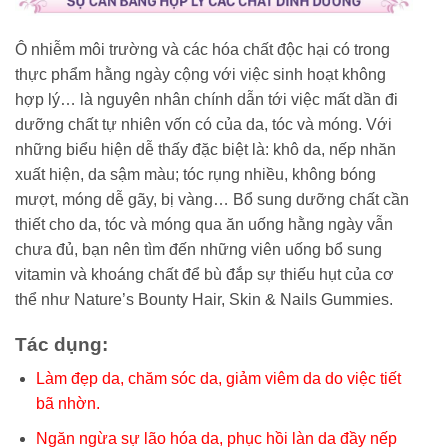
Ô nhiễm môi trường và các hóa chất độc hại có trong
thực phẩm hằng ngày cộng với việc sinh hoạt không
hợp lý… là nguyên nhân chính dẫn tới việc mất dần đi
dưỡng chất tự nhiên vốn có của da, tóc và móng. Với
những biểu hiện dễ thấy đặc biệt là: khô da, nếp nhăn
xuất hiện, da sậm màu; tóc rụng nhiều, không bóng
mượt, móng dễ gãy, bị vàng… Bổ sung dưỡng chất cần
thiết cho da, tóc và móng qua ăn uống hằng ngày vẫn
chưa đủ, bạn nên tìm đến những viên uống bổ sung
vitamin và khoáng chất để bù đắp sự thiếu hụt của cơ
thể như Nature’s Bounty Hair, Skin & Nails Gummies.
Tác dụng:
Làm đẹp da, chăm sóc da, giảm viêm da do việc tiết
bã nhờn.
Ngăn ngừa sự lão hóa da, phục hồi làn da đầy nếp