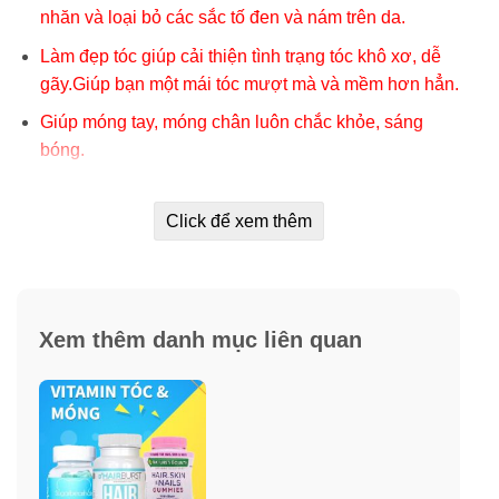
nhăn và loại bỏ các sắc tố đen và nám trên da.
Làm đẹp tóc giúp cải thiện tình trạng tóc khô xơ, dễ
gãy.Giúp bạn một mái tóc mượt mà và mềm hơn hẳn.
Giúp móng tay, móng chân luôn chắc khỏe, sáng
bóng.
Giúp hỗ trợ các bệnh về xương, răng.
Click để xem thêm
Biotin
Công thức của chúng tôi bao gồm 6,000 mcg biotin mỗi
viên. Biotin là một vitamin tan trong nước và là một
thành viên trong gia đình vitamin B. Các vitamin tan
Xem thêm danh mục liên quan
trong nước sẽ không tích tụ trong cơ thể, do vậy chúng
có thể được tiêu thụ mỗi ngày. Biotin giúp hỗ trợ da, tóc
và móng khỏe mạnh nên bạn có thể thấy và cảm giác
bản thân ở trạng thái tốt, có chứa trong Hair, Skin &
Nails Gummies.