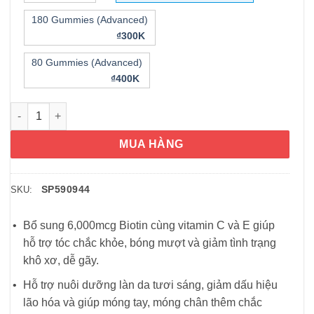
180 Gummies (Advanced)
₫300K
80 Gummies (Advanced)
₫400K
Kẹo dẻo làm đẹp da móng và tóc Nature’s Bounty Advanced Hai
MUA HÀNG
SP590944
SKU:
Bổ sung 6,000mcg Biotin cùng vitamin C và E giúp
hỗ trợ tóc chắc khỏe, bóng mượt và giảm tình trạng
khô xơ, dễ gãy.
Hỗ trợ nuôi dưỡng làn da tươi sáng, giảm dấu hiệu
lão hóa và giúp móng tay, móng chân thêm chắc