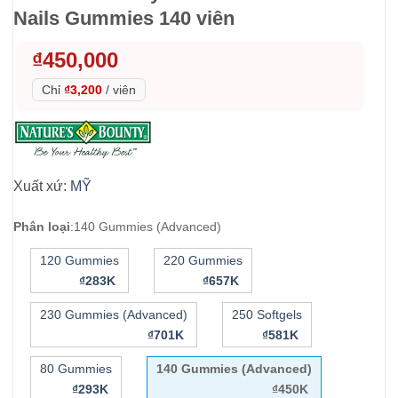
Nails Gummies 140 viên
₫
450,000
Chỉ
₫3,200
/
viên
Xuất xứ:
MỸ
Phân loại
:
140 Gummies (Advanced)
120 Gummies
220 Gummies
₫283K
₫657K
230 Gummies (Advanced)
250 Softgels
₫701K
₫581K
80 Gummies
140 Gummies (Advanced)
₫293K
₫450K