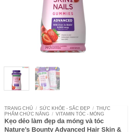
TRANG CHỦ
/
SỨC KHỎE - SẮC ĐẸP
/
THỰC
PHẨM CHỨC NĂNG
/
VITAMIN TÓC - MÓNG
Kẹo dẻo làm đẹp da móng và tóc
Nature’s Bounty Advanced Hair Skin &