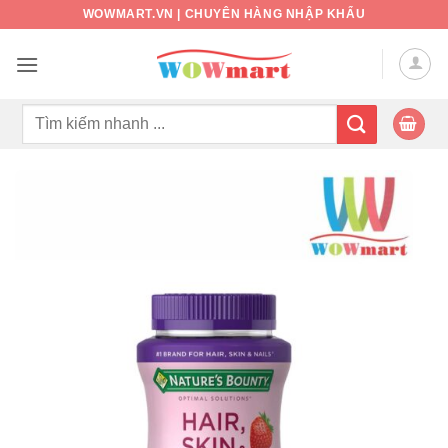
Bỏ
WOWMART.VN | CHUYÊN HÀNG NHẬP KHẨU
qua
nội
dung
Tìm
kiếm: