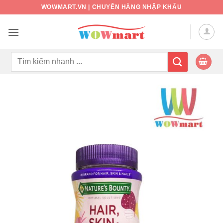
Bỏ
WOWMART.VN | CHUYÊN HÀNG NHẬP KHẨU
qua
nội
dung
Tìm
kiếm: