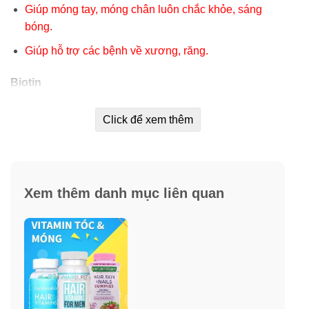
Giúp móng tay, móng chân luôn chắc khỏe, sáng
bóng.
Giúp hỗ trợ các bệnh về xương, răng.
Biotin
Công thức của chúng tôi bao gồm 6,000 mcg biotin mỗi
Click để xem thêm
viên. Biotin là một vitamin tan trong nước và là một
thành viên trong gia đình vitamin B. Các vitamin tan
trong nước sẽ không tích tụ trong cơ thể, do vậy chúng
có thể được tiêu thụ mỗi ngày. Biotin giúp hỗ trợ da, tóc
và móng khỏe mạnh nên bạn có thể thấy và cảm giác
Xem thêm danh mục liên quan
bản thân ở trạng thái tốt, có chứa trong Hair, Skin &
Nails Gummies.
Nguồn thực phẩm chứa biotin: bột yến mạch, rau quả,
các loại đậu và đậu nành.