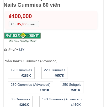
Nails Gummies 80 viên
₫
400,000
Chỉ
₫5,000
/
viên
Xuất xứ:
MỸ
Phân loại
:
80 Gummies (Advanced)
120 Gummies
220 Gummies
₫283K
₫657K
230 Gummies (Advanced)
250 Softgels
₫701K
₫581K
80 Gummies
140 Gummies (Advanced)
₫293K
₫450K