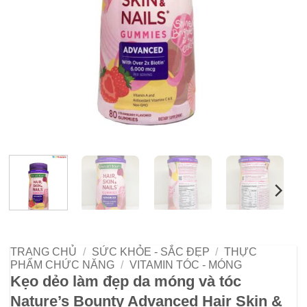
TRANG CHỦ
/
SỨC KHỎE - SẮC ĐẸP
/
THỰC
PHẨM CHỨC NĂNG
/
VITAMIN TÓC - MÓNG
Kẹo dẻo làm đẹp da móng và tóc
Nature’s Bounty Advanced Hair Skin &