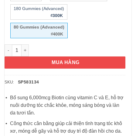
180 Gummies (Advanced)
₫300K
80 Gummies (Advanced)
₫400K
Kẹo dẻo làm đẹp da móng và tóc Nature’s Bounty Advanced Hai
MUA HÀNG
SP583134
SKU:
Bổ sung 6,000mcg Biotin cùng vitamin C và E, hỗ trợ
nuôi dưỡng tóc chắc khỏe, móng sáng bóng và làn
da tươi tắn.
Công thức cân bằng giúp cải thiện tình trạng tóc khô
xơ, móng dễ gãy và hỗ trợ duy trì độ đàn hồi cho da.