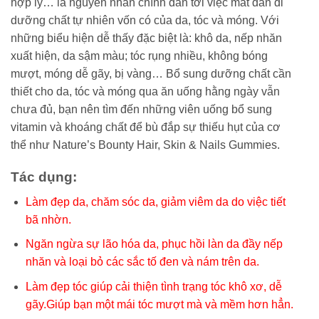
hợp lý… là nguyên nhân chính dẫn tới việc mất dần đi
dưỡng chất tự nhiên vốn có của da, tóc và móng. Với
những biểu hiện dễ thấy đặc biệt là: khô da, nếp nhăn
xuất hiện, da sậm màu; tóc rụng nhiều, không bóng
mượt, móng dễ gãy, bị vàng… Bổ sung dưỡng chất cần
thiết cho da, tóc và móng qua ăn uống hằng ngày vẫn
chưa đủ, bạn nên tìm đến những viên uống bổ sung
vitamin và khoáng chất để bù đắp sự thiếu hụt của cơ
thể như Nature’s Bounty Hair, Skin & Nails Gummies.
Tác dụng:
Làm đẹp da, chăm sóc da, giảm viêm da do việc tiết
bã nhờn.
Ngăn ngừa sự lão hóa da, phục hồi làn da đầy nếp
nhăn và loại bỏ các sắc tố đen và nám trên da.
Làm đẹp tóc giúp cải thiện tình trạng tóc khô xơ, dễ
gãy.Giúp bạn một mái tóc mượt mà và mềm hơn hẳn.