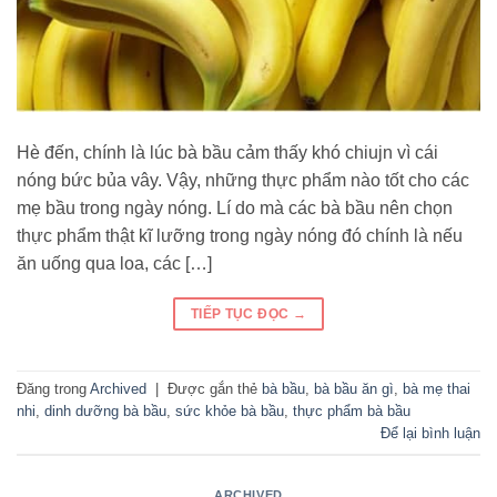
Hè đến, chính là lúc bà bầu cảm thấy khó chiujn vì cái
nóng bức bủa vây. Vậy, những thực phẩm nào tốt cho các
mẹ bầu trong ngày nóng. Lí do mà các bà bầu nên chọn
thực phẩm thật kĩ lưỡng trong ngày nóng đó chính là nếu
ăn uống qua loa, các […]
TIẾP TỤC ĐỌC
→
Đăng trong
Archived
|
Được gắn thẻ
bà bầu
,
bà bầu ăn gì
,
bà mẹ thai
nhi
,
dinh dưỡng bà bầu
,
sức khỏe bà bầu
,
thực phẩm bà bầu
Để lại bình luận
ARCHIVED