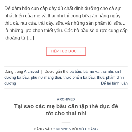
Để đảm bảo cun câp đầy đủ chất dinh dưỡng cho cả sự
phát triển của mẹ và thai nhi thì trong bữa ăn hằng ngày
thịt, cá, rau của, trái cây, sữa và những sản phẩm từ sữa ..
là những lựa chọn thiết yếu. Các bà bầu sẽ được cung cấp
khoảng từ […]
TIẾP TỤC ĐỌC
→
Đăng trong
Archived
|
Được gắn thẻ
bà bầu
,
bà mẹ và thai nhi
,
dinh
dưỡng bà bầu
,
phụ nữ mang thai
,
thực phẩm bà bầu
,
thực phẩm dinh
dưỡng
Để lại bình luận
ARCHIVED
Tại sao các mẹ bầu cần tập thể dục để
tốt cho thai nhi
ĐĂNG VÀO
27/07/2015
BỞI
VÕ HOÀNG