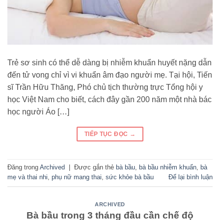
Trẻ sơ sinh có thể dễ dàng bị nhiễm khuẩn huyết nặng dẫn
đến tử vong chỉ vì vi khuẩn âm đạo người mẹ. Tại hội, Tiến
sĩ Trần Hữu Thăng, Phó chủ tịch thường trực Tổng hội y
học Việt Nam cho biết, cách đây gần 200 năm một nhà bác
học người Áo […]
TIẾP TỤC ĐỌC
→
Đăng trong
Archived
|
Được gắn thẻ
bà bầu
,
bà bầu nhiễm khuẩn
,
bà
mẹ và thai nhi
,
phụ nữ mang thai
,
sức khỏe bà bầu
Để lại bình luận
ARCHIVED
Bà bầu trong 3 tháng đầu cần chế độ