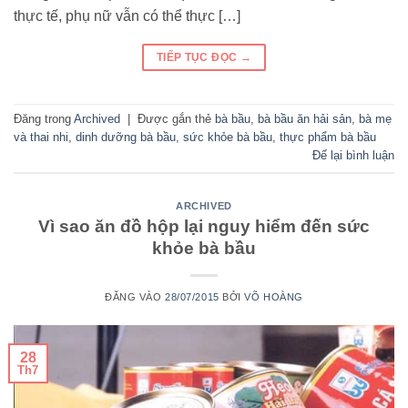
thực tế, phụ nữ vẫn có thể thực […]
TIẾP TỤC ĐỌC
→
Đăng trong
Archived
|
Được gắn thẻ
bà bầu
,
bà bầu ăn hải sản
,
bà mẹ
và thai nhi
,
dinh dưỡng bà bầu
,
sức khỏe bà bầu
,
thực phẩm bà bầu
Để lại bình luận
ARCHIVED
Vì sao ăn đồ hộp lại nguy hiểm đến sức
khỏe bà bầu
ĐĂNG VÀO
28/07/2015
BỞI
VÕ HOÀNG
28
Th7