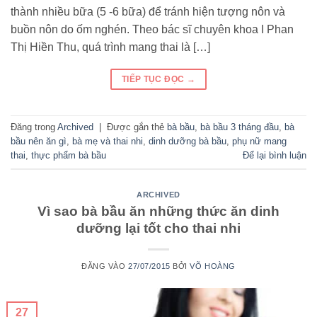
thành nhiều bữa (5 -6 bữa) để tránh hiện tượng nôn và
buồn nôn do ốm nghén. Theo bác sĩ chuyên khoa I Phan
Thị Hiền Thu, quá trình mang thai là […]
TIẾP TỤC ĐỌC
→
Đăng trong
Archived
|
Được gắn thẻ
bà bầu
,
bà bầu 3 tháng đầu
,
bà
bầu nên ăn gì
,
bà mẹ và thai nhi
,
dinh dưỡng bà bầu
,
phụ nữ mang
thai
,
thực phẩm bà bầu
Để lại bình luận
ARCHIVED
Vì sao bà bầu ăn những thức ăn dinh
dưỡng lại tốt cho thai nhi
ĐĂNG VÀO
27/07/2015
BỞI
VÕ HOÀNG
27