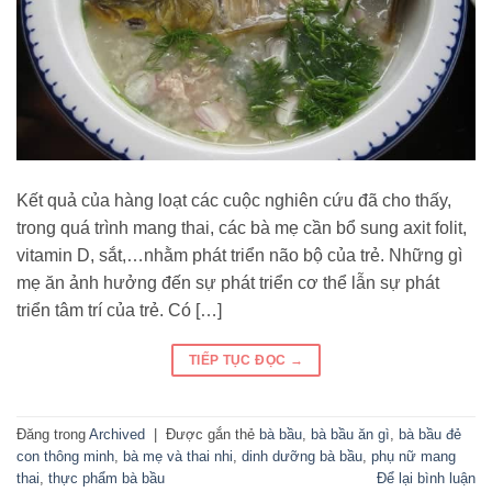
Kết quả của hàng loạt các cuộc nghiên cứu đã cho thấy,
trong quá trình mang thai, các bà mẹ cần bổ sung axit folit,
vitamin D, sắt,…nhằm phát triển não bộ của trẻ. Những gì
mẹ ăn ảnh hưởng đến sự phát triển cơ thể lẫn sự phát
triển tâm trí của trẻ. Có […]
TIẾP TỤC ĐỌC
→
Đăng trong
Archived
|
Được gắn thẻ
bà bầu
,
bà bầu ăn gì
,
bà bầu đẻ
con thông minh
,
bà mẹ và thai nhi
,
dinh dưỡng bà bầu
,
phụ nữ mang
thai
,
thực phẩm bà bầu
Để lại bình luận