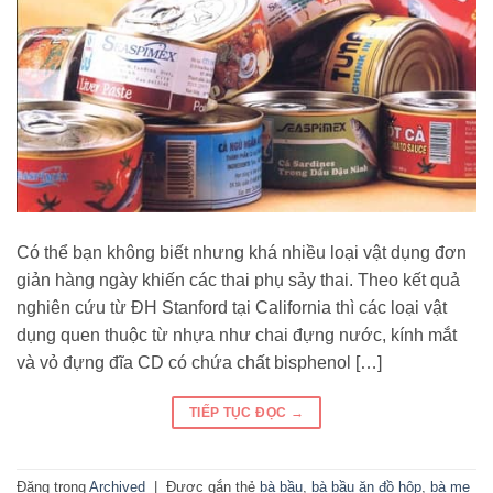
Có thể bạn không biết nhưng khá nhiều loại vật dụng đơn
giản hàng ngày khiến các thai phụ sảy thai. Theo kết quả
nghiên cứu từ ĐH Stanford tại California thì các loại vật
dụng quen thuộc từ nhựa như chai đựng nước, kính mắt
và vỏ đựng đĩa CD có chứa chất bisphenol […]
TIẾP TỤC ĐỌC
→
Đăng trong
Archived
|
Được gắn thẻ
bà bầu
,
bà bầu ăn đồ hộp
,
bà mẹ