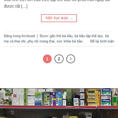
được rất […]
TIẾP TỤC ĐỌC
→
Đăng trong
Archived
|
Được gắn thẻ
bà bầu
,
bà bầu tập thể dục
,
bà
mẹ và thai nhi
,
phụ nữ mang thai
,
sức khỏe bà bầu
Để lại bình luận
1
2