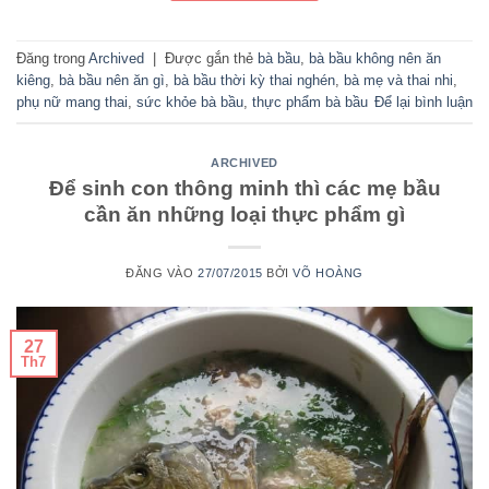
Đăng trong
Archived
|
Được gắn thẻ
bà bầu
,
bà bầu không nên ăn
kiêng
,
bà bầu nên ăn gì
,
bà bầu thời kỳ thai nghén
,
bà mẹ và thai nhi
,
phụ nữ mang thai
,
sức khỏe bà bầu
,
thực phẩm bà bầu
Để lại bình luận
ARCHIVED
Để sinh con thông minh thì các mẹ bầu
cần ăn những loại thực phẩm gì
ĐĂNG VÀO
27/07/2015
BỞI
VÕ HOÀNG
27
Th7