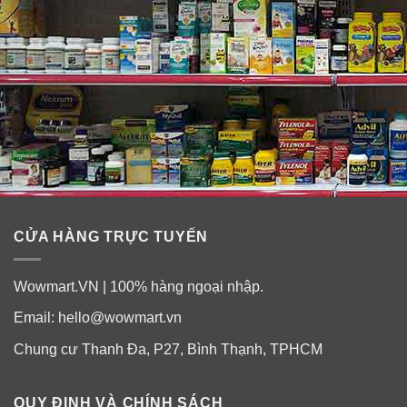
CỬA HÀNG TRỰC TUYẾN
Wowmart.VN | 100% hàng ngoại nhập.
Email:
hello@wowmart.vn
Chung cư Thanh Đa, P27, Bình Thạnh, TPHCM
QUY ĐỊNH VÀ CHÍNH SÁCH