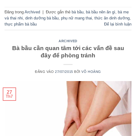
Đăng trong
Archived
|
Được gắn thẻ
bà bầu
,
bà bầu nên ăn gì
,
bà mẹ
và thai nhi
,
dinh dưỡng bà bầu
,
phụ nữ mang thai
,
thức ăn dinh dưỡng
,
thực phẩm bà bầu
Để lại bình luận
ARCHIVED
Bà bầu cần quan tâm tới các vấn đề sau
đây để phòng tránh
ĐĂNG VÀO
27/07/2015
BỞI
VÕ HOÀNG
27
Th7