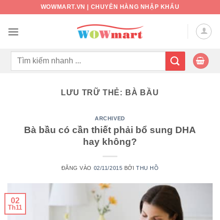
Bỏ
WOWMART.VN | CHUYÊN HÀNG NHẬP KHẨU
qua
nội
dung
Tìm
kiếm:
LƯU TRỮ THẺ:
BÀ BẦU
ARCHIVED
Bà bầu có cần thiết phải bổ sung DHA
hay không?
ĐĂNG VÀO
02/11/2015
BỞI
THU HỒ
02
Th11