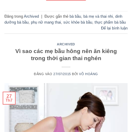
Đăng trong
Archived
|
Được gắn thẻ
bà bầu
,
bà mẹ và thai nhi
,
dinh
dưỡng bà bầu
,
phụ nữ mang thai
,
sức khỏe bà bầu
,
thực phẩm bà bầu
Để lại bình luận
ARCHIVED
Vì sao các mẹ bầu hông nên ăn kiêng
trong thời gian thai nghén
ĐĂNG VÀO
27/07/2015
BỞI
VÕ HOÀNG
27
Th7