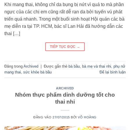
Khi mang thai, không chỉ da bụng bị nứt vì quá to mà phần
ngực của các chị em cũng rất dễ rạn da bởi tuyến vú phát
triển quá nhanh. Trong một buổi sinh hoạt Hội quán các bà
mẹ diễn ra tại TP. HCM, bác sĩ Lan Hải đã hướng dẫn các
thai […]
TIẾP TỤC ĐỌC
→
Đăng trong
Archived
|
Được gắn thẻ
bà bầu
,
bà mẹ và thai nhi
,
phụ nữ
mang thai
,
sức khỏe bà bầu
Để lại bình luận
ARCHIVED
Nhóm thực phẩm dinh dưỡng tốt cho
thai nhi
ĐĂNG VÀO
27/07/2015
BỞI
VÕ HOÀNG