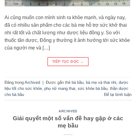
Ai cũng muốn con mình sinh ra khỏe mạnh, và ngày nay,
đã có nhiều sản phẩm cho các bà mẹ hỗ trợ sức khở thai
nhi rất tốt và chất lượng như dược liệu đông y. So với
thuốc tân dược, Đông y thường ít ảnh hưởng tới sức khỏe
của người mẹ và […]
TIẾP TỤC ĐỌC
→
Đăng trong
Archived
|
Được gắn thẻ
bà bầu
,
bà mẹ và thai nhi
,
dược
liệu tốt cho sức khỏe
,
phụ nữ mang thai
,
sức khỏe bà bầu
,
thần dược
cho bà bầu
Để lại bình luận
ARCHIVED
Giải quyết một số vấn đề hay gặp ở các
mẹ bầu