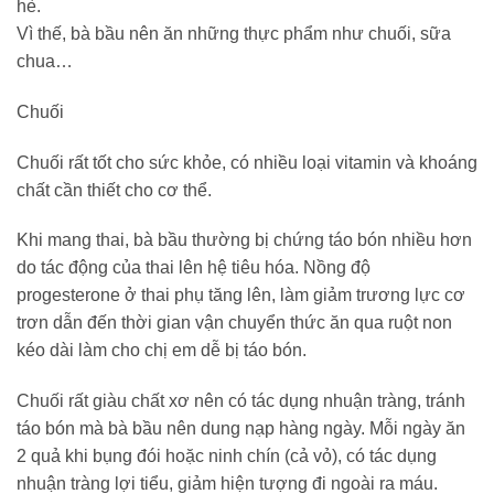
hè.
Vì thế, bà bầu nên ăn những thực phẩm như chuối, sữa
chua…
Chuối
Chuối rất tốt cho sức khỏe, có nhiều loại vitamin và khoáng
chất cần thiết cho cơ thể.
Khi mang thai, bà bầu thường bị chứng táo bón nhiều hơn
do tác động của thai lên hệ tiêu hóa. Nồng độ
progesterone ở thai phụ tăng lên, làm giảm trương lực cơ
trơn dẫn đến thời gian vận chuyển thức ăn qua ruột non
kéo dài làm cho chị em dễ bị táo bón.
Chuối rất giàu chất xơ nên có tác dụng nhuận tràng, tránh
táo bón mà bà bầu nên dung nạp hàng ngày. Mỗi ngày ăn
2 quả khi bụng đói hoặc ninh chín (cả vỏ), có tác dụng
nhuận tràng lợi tiểu, giảm hiện tượng đi ngoài ra máu.