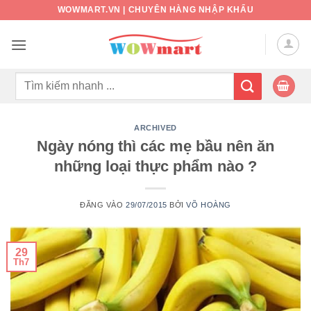
Bỏ
WOWMART.VN | CHUYÊN HÀNG NHẬP KHẨU
qua
nội
dung
Tìm
kiếm:
ARCHIVED
Ngày nóng thì các mẹ bầu nên ăn
những loại thực phẩm nào ?
ĐĂNG VÀO
29/07/2015
BỞI
VÕ HOÀNG
29
Th7