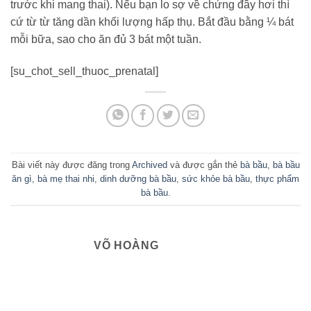
trước khi mang thai). Nếu bạn lo sợ về chứng đầy hơi thì
cứ từ từ tăng dần khối lượng hấp thụ. Bắt đầu bằng ¼ bát
mỗi bữa, sao cho ăn đủ 3 bát một tuần.
[su_chot_sell_thuoc_prenatal]
Bài viết này được đăng trong
Archived
và được gắn thẻ
bà bầu
,
bà bầu
ăn gì
,
bà mẹ thai nhi
,
dinh dưỡng bà bầu
,
sức khỏe bà bầu
,
thực phẩm
bà bầu
.
VÕ HOÀNG