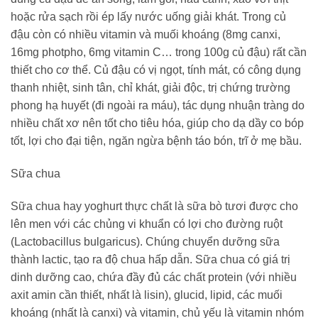
hoặc rửa sạch rồi ép lấy nước uống giải khát. Trong củ
đậu còn có nhiều vitamin và muối khoáng (8mg canxi,
16mg photpho, 6mg vitamin C… trong 100g củ đậu) rất cần
thiết cho cơ thể. Củ đậu có vị ngọt, tính mát, có công dụng
thanh nhiệt, sinh tân, chỉ khát, giải độc, trị chứng trường
phong hạ huyết (đi ngoài ra máu), tác dụng nhuận tràng do
nhiều chất xơ nên tốt cho tiêu hóa, giúp cho dạ dầy co bóp
tốt, lợi cho đại tiện, ngăn ngừa bệnh táo bón, trĩ ở mẹ bầu.
Sữa chua
Sữa chua hay yoghurt thực chất là sữa bò tươi được cho
lên men với các chủng vi khuẩn có lợi cho đường ruột
(Lactobacillus bulgaricus). Chúng chuyển dưỡng sữa
thành lactic, tạo ra độ chua hấp dẫn. Sữa chua có giá trị
dinh dưỡng cao, chứa đầy đủ các chất protein (với nhiều
axit amin cần thiết, nhất là lisin), glucid, lipid, các muối
khoáng (nhất là canxi) và vitamin, chủ yếu là vitamin nhóm