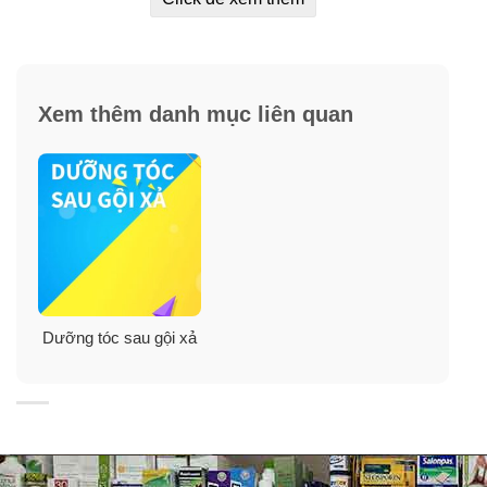
Xem thêm danh mục liên quan
Cách sử dụng
:
– Xịt dưỡng chống nhiệt CHI 59ml trước khi thực hiện các tác
động từ nhiệt như: sấy, ép, uốn….
– Để chai xịt cách tóc khoảng 15 đến 20cm, sau đó xịt
đều lên tóc từ góc đến ngọn.
Hướng dẫn bảo quản:
Dưỡng tóc sau gội xả
– Để sản phẩm ở nhiệt độ phòng, thoáng mát.
– Đậy kín nắp sau khi sử dụng.
– Tránh ánh sáng hoặc nơi gần nguồn điện, ẩm mốc.