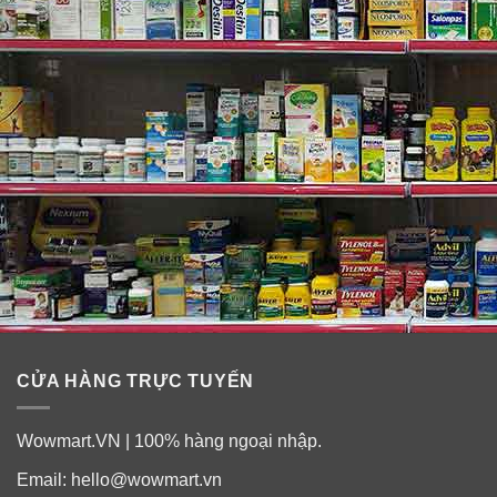
– Tránh xa tầm tay trẻ em.
CỬA HÀNG TRỰC TUYẾN
Wowmart.VN | 100% hàng ngoại nhập.
Email:
hello@wowmart.vn