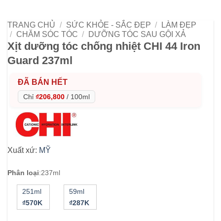
TRANG CHỦ
/
SỨC KHỎE - SẮC ĐẸP
/
LÀM ĐẸP
/
CHĂM SÓC TÓC
/
DƯỠNG TÓC SAU GỘI XẢ
Xịt dưỡng tóc chống nhiệt CHI 44 Iron
Guard 237ml
ĐÃ BÁN HẾT
Chỉ
₫206,800
/
100ml
Xuất xứ:
MỸ
Phân loại
:
237ml
251ml
59ml
₫570K
₫287K