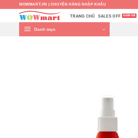
Bỏ
WOWMART.VN | CHUYÊN HÀNG NHẬP KHẨU
qua
SALES OFF
TRANG CHỦ
nội
dung
Danh mục