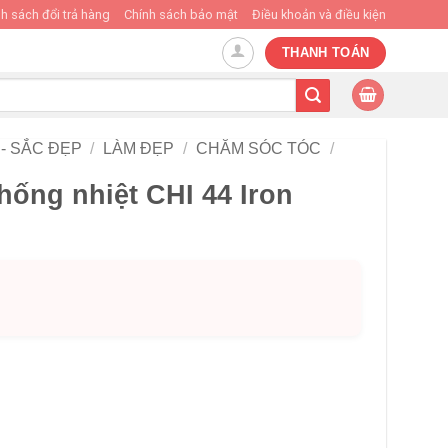
h sách đổi trả hàng
Chính sách bảo mật
Điều khoản và điều kiện
THANH TOÁN
- SẮC ĐẸP
/
LÀM ĐẸP
/
CHĂM SÓC TÓC
/
hống nhiệt CHI 44 Iron