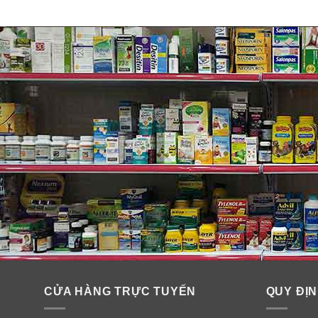
– Tránh ánh sáng hoặc nơi gần nguồn điện, ẩm mốc.
– Tránh xa tầm tay trẻ em.
CỬA HÀNG TRỰC TUYẾN
QUY ĐỊN