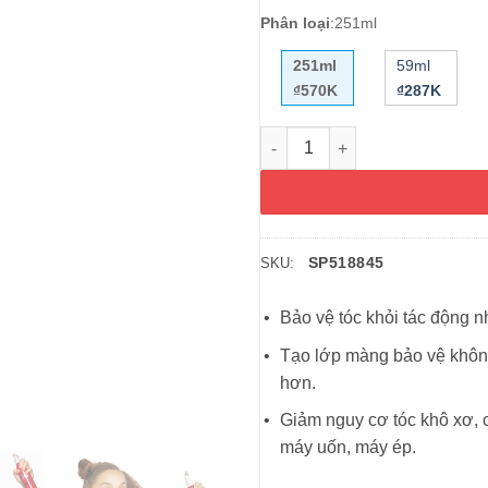
Phân loại
:
251ml
251ml
59ml
₫570K
₫287K
Xịt dưỡng tóc chống nhiệt CHI
SP518845
SKU:
Bảo vệ tóc khỏi tác động nh
Tạo lớp màng bảo vệ khôn
hơn.
Giảm nguy cơ tóc khô xơ, c
máy uốn, máy ép.