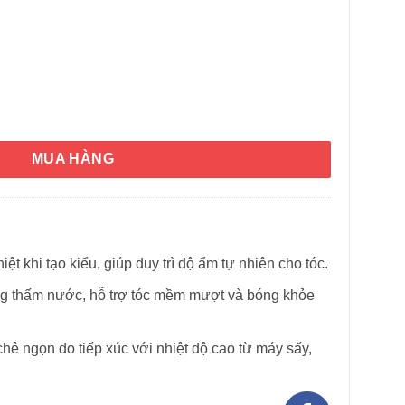
 44 Iron Guard 251ml số lượng
MUA HÀNG
HÌNH THẬT
iệt khi tạo kiểu, giúp duy trì độ ẩm tự nhiên cho tóc.
g thấm nước, hỗ trợ tóc mềm mượt và bóng khỏe
hẻ ngọn do tiếp xúc với nhiệt độ cao từ máy sấy,