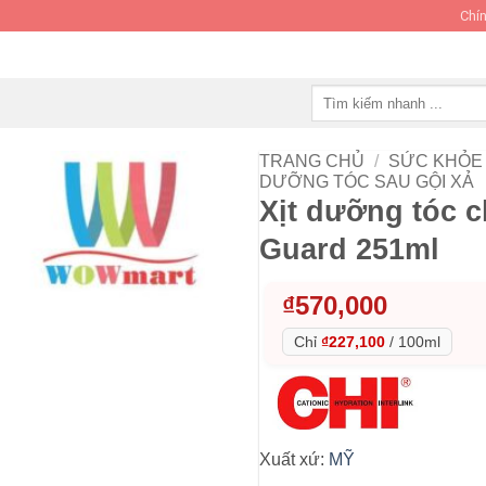
Chín
Tìm
kiếm:
TRANG CHỦ
/
SỨC KHỎE 
DƯỠNG TÓC SAU GỘI XẢ
Xịt dưỡng tóc c
Guard 251ml
₫
570,000
Chỉ
₫227,100
/
100ml
Xuất xứ:
MỸ