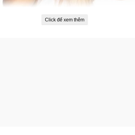
Click để xem thêm
c động từ nhiệt như: sấy, ép, uốn….
đều lên tóc từ góc đến ngọn.