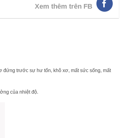
Xem thêm trên FB
 cơ đứng trước sự hư tổn, khô xơ, mất sức sống, mất
ởng của nhiệt độ.