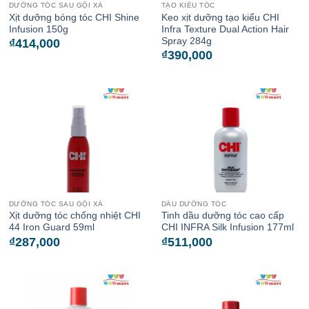
DƯỠNG TÓC SAU GỘI XẢ
TẠO KIỂU TÓC
Xịt dưỡng bóng tóc CHI Shine
Keo xịt dưỡng tạo kiểu CHI
Infusion 150g
Infra Texture Dual Action Hair
Spray 284g
₫
414,000
₫
390,000
DƯỠNG TÓC SAU GỘI XẢ
DẦU DƯỠNG TÓC
Xịt dưỡng tóc chống nhiệt CHI
Tinh dầu dưỡng tóc cao cấp
44 Iron Guard 59ml
CHI INFRA Silk Infusion 177ml
₫
287,000
₫
511,000