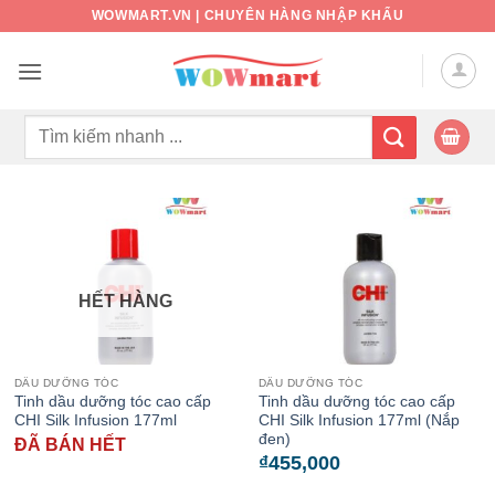
Bỏ
WOWMART.VN | CHUYÊN HÀNG NHẬP KHẨU
qua
nội
dung
Tìm
kiếm:
HẾT HÀNG
DẦU DƯỠNG TÓC
DẦU DƯỠNG TÓC
Tinh dầu dưỡng tóc cao cấp
Tinh dầu dưỡng tóc cao cấp
CHI Silk Infusion 177ml
CHI Silk Infusion 177ml (Nắp
đen)
ĐÃ BÁN HẾT
₫
455,000