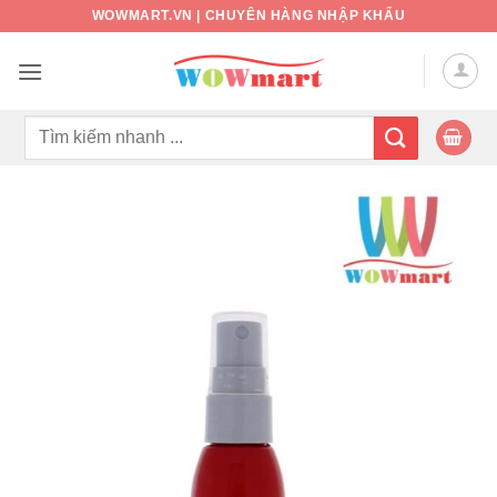
Bỏ
WOWMART.VN | CHUYÊN HÀNG NHẬP KHẨU
qua
nội
dung
Tìm
kiếm: