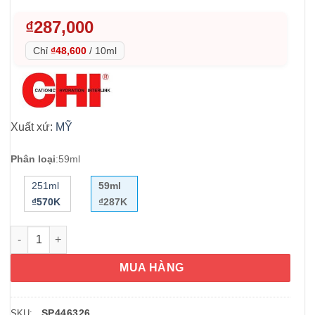
₫
287,000
Chỉ
₫48,600
/
10ml
Xuất xứ:
MỸ
Phân loại
:
59ml
251ml
59ml
₫570K
₫287K
Xịt dưỡng tóc chống nhiệt CHI 44 Iron Guard 59ml số lượng
MUA HÀNG
SP446326
SKU: