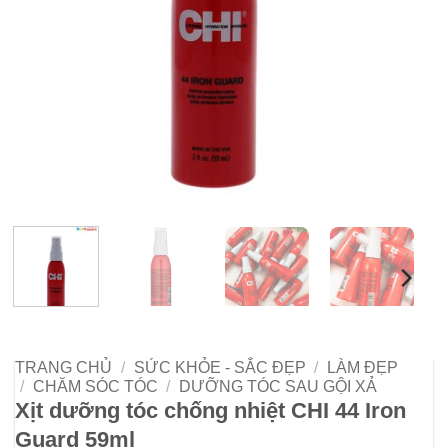
TRANG CHỦ
/
SỨC KHỎE - SẮC ĐẸP
/
LÀM ĐẸP
/
CHĂM SÓC TÓC
/
DƯỠNG TÓC SAU GỘI XẢ
Xịt dưỡng tóc chống nhiệt CHI 44 Iron
Guard 59ml