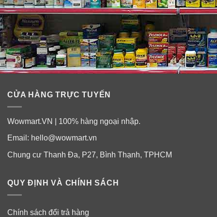
CỬA HÀNG TRỰC TUYẾN
Cách sử dụng
:
Wowmart.VN | 100% hàng ngoại nhập.
– Xịt dưỡng chống nhiệt CHI 59ml trước khi thực hiện các tác
Email:
hello@wowmart.vn
động từ nhiệt như: sấy, ép, uốn….
Chung cư Thanh Đa, P27, Bình Thạnh, TPHCM
– Để chai xịt cách tóc khoảng 15 đến 20cm, sau đó xịt
đều lên tóc từ góc đến ngọn.
QUY ĐỊNH VÀ CHÍNH SÁCH
Hướng dẫn bảo quản:
Chính sách đổi trả hàng
– Để sản phẩm ở nhiệt độ phòng, thoáng mát.