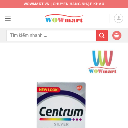
Bỏ
WOWMART.VN | CHUYÊN HÀNG NHẬP KHẨU
qua
nội
dung
Tìm
kiếm: