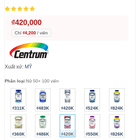
₫
420,000
Chỉ
₫4,200
/
viên
Xuất xứ:
MỸ
Phân loại
:
Nữ 50+ 100 viên
₫311K
₫483K
₫420K
₫524K
₫824K
₫360K
₫486K
₫420K
₫550K
₫826K