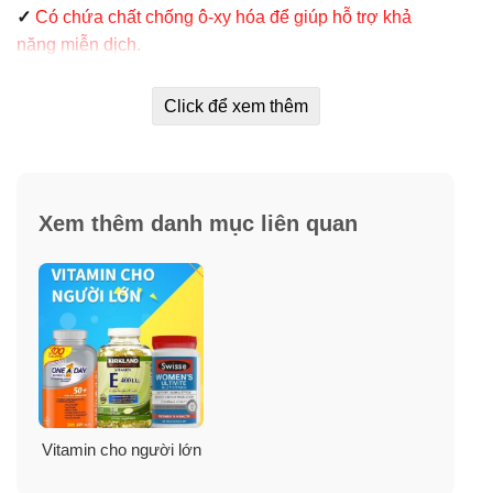
✓
Có chứa chất chống ô-xy hóa để giúp hỗ trợ khả
năng miễn dịch.
✓
Tăng cường sức đề kháng, ổn định hoạt động sinh
Click để xem thêm
học cho các hệ cơ quan.
Vitamin bổ sung cho phụ nữ trên 50
Xem thêm danh mục liên quan
Centrum Silver Women 50+ có gì đặc biệt?
Hiện giờ vitamin cho phụ nữ trên 50 Centrum Silver
Women 50+ nhỏ hơn 25%. Và Centrum Silver 50+ có
một lớp phủ mịn mới dễ nuốt.
Vitamin cho người lớn