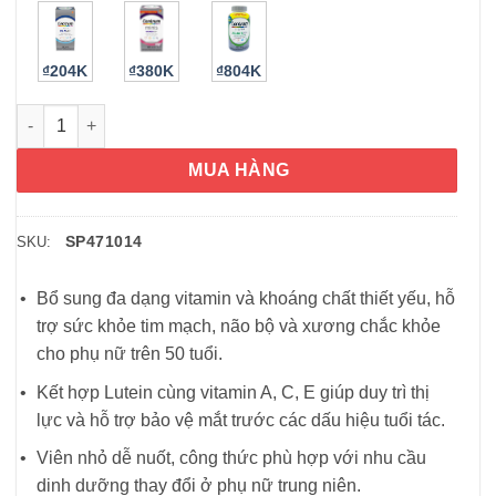
₫204K
₫380K
₫804K
Vitamin dành cho phụ nữ trên 50 tuổi Centrum Silver Women 50
MUA HÀNG
SP471014
SKU:
Bổ sung đa dạng vitamin và khoáng chất thiết yếu, hỗ
trợ sức khỏe tim mạch, não bộ và xương chắc khỏe
cho phụ nữ trên 50 tuổi.
Kết hợp Lutein cùng vitamin A, C, E giúp duy trì thị
lực và hỗ trợ bảo vệ mắt trước các dấu hiệu tuổi tác.
Viên nhỏ dễ nuốt, công thức phù hợp với nhu cầu
dinh dưỡng thay đổi ở phụ nữ trung niên.