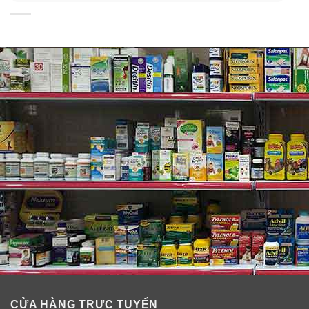
Centrum
Silver Women 50+ áp dụng khoa học dinh dưỡng mới.
Thực phẩm chức năng Centrum Silver 50+ mang lại cho
bạn các hỗn hợp đa vitamin đầy đủ công thức đặc biệt
cho phụ nữ từ 50. Các hỗn hợp đa vitamin trong vitamin
dành cho người trung niên Centrum Women’s 50+ cung
cấp các chất dinh dưỡng quan trọng để giúp hỗ trợ sức
khỏe của tim, não và mắt.
Ngoài ra, công thức Centrum Silver 50+ được cá nhân
hóa cho phụ nữ để giúp hỗ trợ sức khỏe của xương.
Dùng Centrum Adults 50+ hoặc Centrum Women 50 +
đều có thể bổ sung canxi cho người trên 50 tuổi.
CỬA HÀNG TRỰC TUYẾN