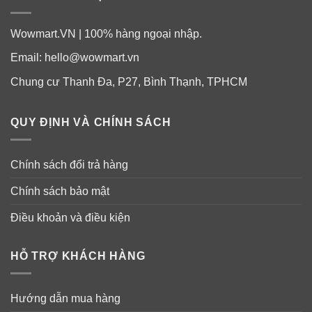
Lợi ích sức khoẻ từ vitamin cho phụ nữ
Wowmart.VN | 100% hàng ngoại nhập.
trên 50 Centrum Silver Women 50+
Email:
hello@wowmart.vn
Chung cư Thanh Đa, P27, Bình Thạnh, TPHCM
Sức khỏe tim
QUY ĐỊNH VÀ CHÍNH SÁCH
Tổ hợp Vitamin B và chất lycopene giúp thúc đẩy sức
khỏe tim mạch.
Chính sách đổi trả hàng
Chính sách bảo mật
Điều khoản và điều kiện
Sức khỏe não
HỖ TRỢ KHÁCH HÀNG
Hướng dẫn mua hàng
Kẽm và tổ hợp Vitamin B giúp hỗ trợ hoạt động chức