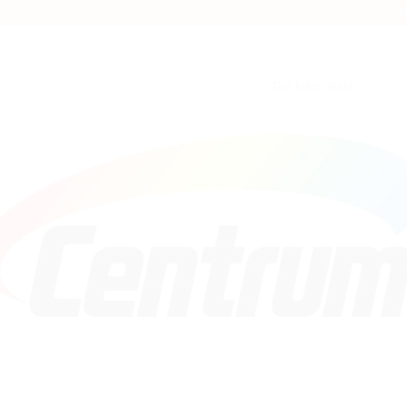
Chín
Tìm
kiếm: