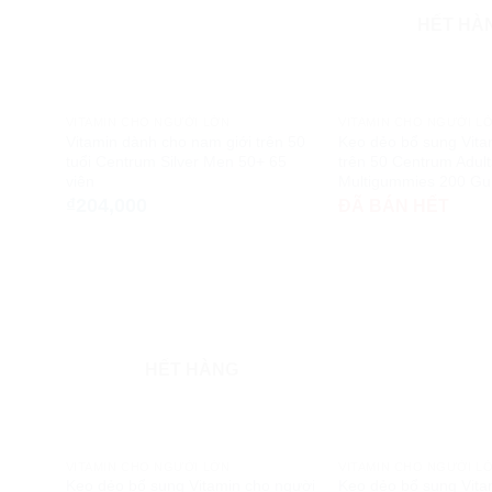
HẾT HÀ
VITAMIN CHO NGƯỜI LỚN
VITAMIN CHO NGƯỜI L
Vitamin dành cho nam giới trên 50
Kẹo dẻo bổ sung Vita
tuổi Centrum Silver Men 50+ 65
trên 50 Centrum Adul
viên
Multigummies 200 G
₫
204,000
ĐÃ BÁN HẾT
HẾT HÀNG
VITAMIN CHO NGƯỜI LỚN
VITAMIN CHO NGƯỜI L
Kẹo dẻo bổ sung Vitamin cho người
Kẹo dẻo bổ sung Vit