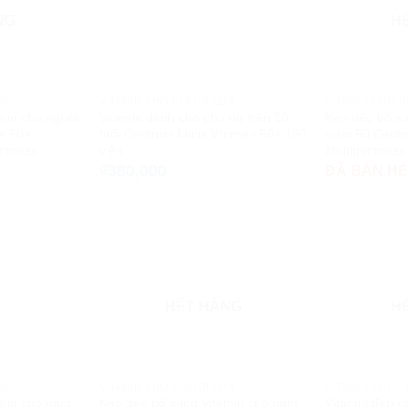
NG
H
ỚN
VITAMIN CHO NGƯỜI LỚN
VITAMIN CHO 
min cho người
Vitamin dành cho phụ nữ trên 50
Kẹo dẻo bổ su
ts 50+
tuổi Centrum Minis Women 50+ 160
dưới 50 Centr
ummies
viên
Multigummies
₫
380,000
ĐÃ BÁN H
HẾT HÀNG
H
ỚN
VITAMIN CHO NGƯỜI LỚN
VITAMIN TÓC -
amin cho nam
Kẹo dẻo bổ sung Vitamin cho nam
Vitamin đẹp 