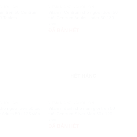
NGƯỜI LỚN
VITAMIN CHO NGƯỜI LỚN
am trên 50 Centrum
Vitamin Centrum cho người dưới 50
0 Tablets
tuổi Centrum Adults Under 50 130
viên
ĐÃ BÁN HẾT
HẾT HÀNG
NGƯỜI LỚN
VITAMIN CHO NGƯỜI LỚN
cho người trên 50 tuổi
Vitamin dành cho nam giới trên 50
r Adults 50+ 125 viên
tuổi Centrum Silver Men 50+ 120
viên
ĐÃ BÁN HẾT