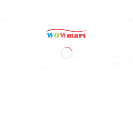
NG
H
ỚN
VITAMIN CHO NGƯỜI LỚN
VITAMIN CHO 
ụ nữ Centrum
Vitamin dành cho phụ nữ trên 50
Vitamin dành
tuổi Centrum Silver Women 50+
Women 140 v
100 viên
ĐÃ BÁN H
₫
420,000