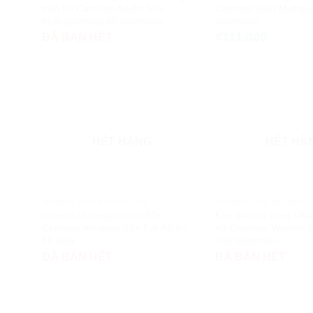
trên 50 Centrum Adults 50+
Centrum Men Multig
Multigummies 90 Gummies
Gummies
₫
311,000
ĐÃ BÁN HẾT
HẾT HÀNG
HẾT HÀ
VITAMIN CHO NGƯỜI LỚN
VITAMIN CHO NGƯỜI L
Vitamin cho người trên 50+
Kẹo dẻo bổ sung Vita
Centrum Advance 50+ For Adults
nữ Centrum Women M
60 viên
100 Gummies
ĐÃ BÁN HẾT
ĐÃ BÁN HẾT