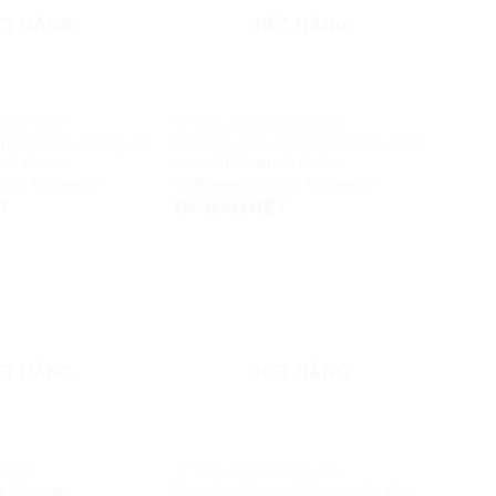
ẾT HÀNG
HẾT HÀNG
NGƯỜI LỚN
VITAMIN CHO NGƯỜI LỚN
ng Vitamin cho người
Kẹo dẻo bổ sung Vitamin cho người
um Adults
dưới 50 Centrum Adults
 180 Gummies
Multigummies 110 Gummies
ẾT
ĐÃ BÁN HẾT
ẾT HÀNG
HẾT HÀNG
 MÓNG
VITAMIN CHO NGƯỜI LỚN
da Centrum
Kẹo dẻo bổ sung Vitamin cho phụ