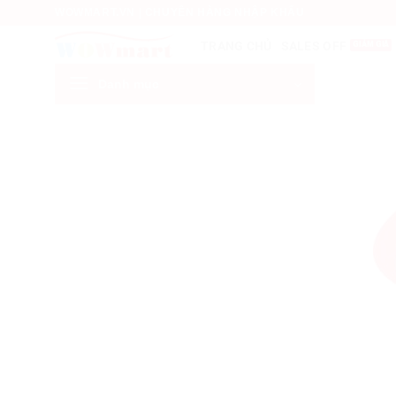
Bỏ
WOWMART.VN | CHUYÊN HÀNG NHẬP KHẨU
qua
SALES OFF
TRANG CHỦ
nội
dung
Danh mục