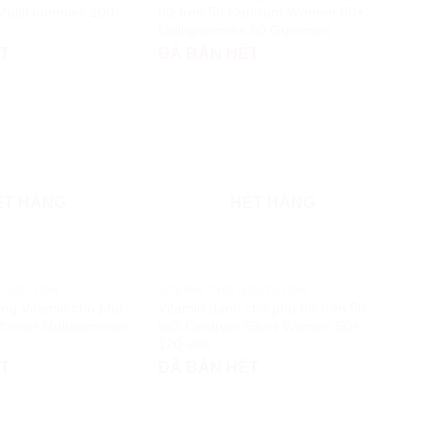
 MultiGummies 100
nữ trên 50 Centrum Women 50+
Multigummies 80 Gummies
ẾT
ĐÃ BÁN HẾT
ẾT HÀNG
HẾT HÀNG
NGƯỜI LỚN
VITAMIN CHO NGƯỜI LỚN
ng Vitamin cho phụ
Vitamin dành cho phụ nữ trên 50
Women Multigummies
tuổi Centrum Silver Women 50+
120 viên
ẾT
ĐÃ BÁN HẾT