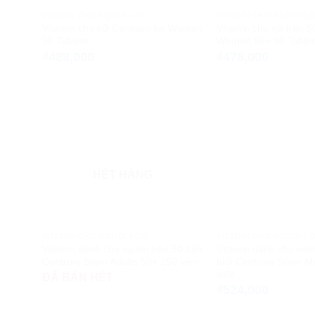
VITAMIN CHO NGƯỜI LỚN
VITAMIN CHO NGƯỜI L
Vitamin cho nữ Centrum for Women
Vitamin cho nữ trên 5
90 Tablets
Women 50+ 90 Tablet
₫
488,000
₫
478,000
HẾT HÀNG
VITAMIN CHO NGƯỜI LỚN
VITAMIN CHO NGƯỜI L
Vitamin dành cho người trên 50 tuổi
Vitamin dành cho nam 
Centrum Silver Adults 50+ 150 viên
tuổi Centrum Silver 
viên
ĐÃ BÁN HẾT
₫
524,000