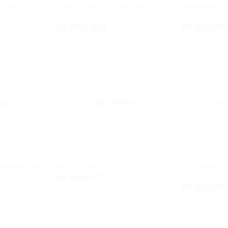
ummies 100
Centrum Men Multigummies 170
Multi+Beauty
Gummies
viên
ĐÃ BÁN HẾT
ĐÃ BÁN H
NG
HẾT HÀNG
H
ỚN
VITAMIN CHO NGƯỜI LỚN
VITAMIN CHO 
min cho phụ
Vitamin dành cho nam giới Centrum
Kẹo dẻo bổ su
ultigummies
Men 120 viên
nữ Centrum 
170 Gummies
ĐÃ BÁN HẾT
ĐÃ BÁN H