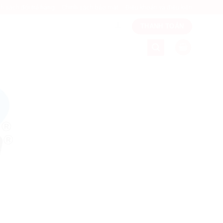
h sách đổi trả hàng
Chính sách bảo mật
Điều khoản và điều kiện
THANH TOÁN