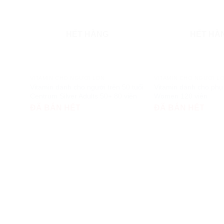
HẾT HÀNG
HẾT HÀ
VITAMIN CHO NGƯỜI LỚN
VITAMIN CHO NGƯỜI L
Vitamin dành cho người trên 50 tuổi
Vitamin dành cho ph
Centrum Silver Adults 50+ 80 viên
Women 120 viên
ĐÃ BÁN HẾT
ĐÃ BÁN HẾT