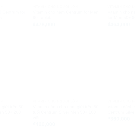
ỚN
VITAMIN CHO NGƯỜI LỚN
VITAMIN CHO 
0 Centrum for
Vitamin cho nam Centrum for Men
Vitamin cho n
s
90 Tablets
for Men 50+ 9
₫
478,000
₫
464,000
ỚN
VITAMIN CHO NGƯỜI LỚN
VITAMIN CHO 
giới trên 50
Vitamin dành cho nam giới trên 50
Vitamin dành 
Men 50+ 200
tuổi Centrum Silver Men 50+ 100
Centrum Silve
viên
₫
360,000
₫
420,000