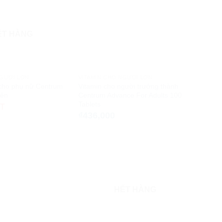
ẾT HÀNG
NGƯỜI LỚN
VITAMIN CHO NGƯỜI LỚN
 cho phụ nữ Centrum
Vitamin cho người trưởng thành
iên
Centrum Advance For Adults 100
Tablets
ẾT
₫
436,000
HẾT HÀNG