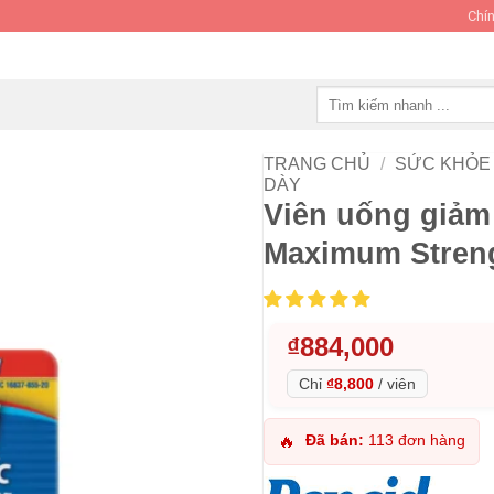
Chín
Tìm
kiếm:
TRANG CHỦ
/
SỨC KHỎE 
DÀY
Viên uống giảm
Maximum Streng
₫
884,000
Chỉ
₫8,800
/
viên
Đã bán:
113 đơn hàng
🔥