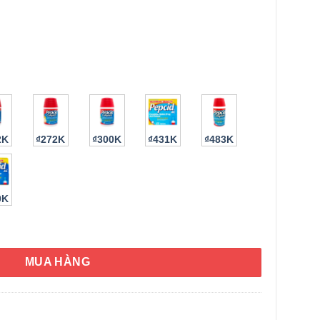
2K
₫272K
₫300K
₫431K
₫483K
HÌNH THẬT
0K
ng Pepcid AC Maximum Strength Tablets 100 viên số lượng
MUA HÀNG