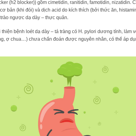
ker (h2 blocker)) gồm cimetidin, ranitidin, famotidin, nizatidin.
 cơ bản (khi đói) và dịch acid do kích thích (bởi thức ăn, histam
h trào ngược dạ dày – thực quản.
hiện bệnh loét dạ dày – tá tràng có H. pylori dương tính, làm v
nóng, ợ chua…) chưa chẩn đoán được nguyên nhân, có thể áp dụ