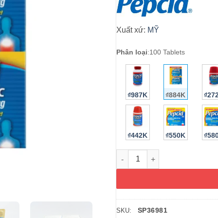
Xuất xứ:
MỸ
Phân loại
:
100 Tablets
₫987K
₫884K
₫27
₫442K
₫550K
₫58
Viên uống giảm đầy hơi, ợ nó
SP36981
SKU: