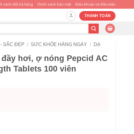
h sách đổi trả hàng
Chính sách bảo mật
Điều khoản và điều kiện
THANH TOÁN
- SẮC ĐẸP
/
SỨC KHỎE HÀNG NGÀY
/
DẠ
 đầy hơi, ợ nóng Pepcid AC
th Tablets 100 viên