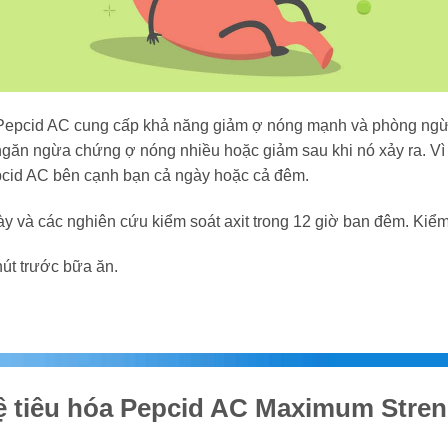
epcid AC cung cấp khả năng giảm ợ nóng mạnh và phòng ngừa t
n ngừa chứng ợ nóng nhiều hoặc giảm sau khi nó xảy ra. Vì v
pcid AC bên cạnh bạn cả ngày hoặc cả đêm.
ày và các nghiên cứu kiểm soát axit trong 12 giờ ban đêm. Kiểm 
út trước bữa ăn.
hệ tiêu hóa Pepcid AC Maximum Stre