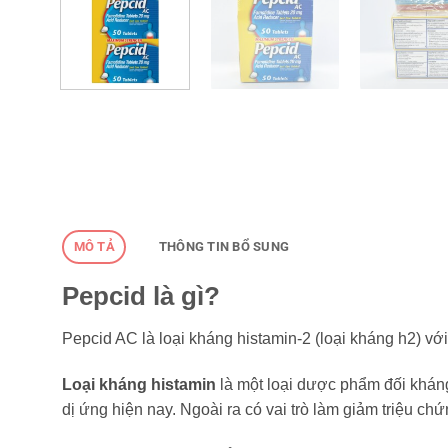
MÔ TẢ
THÔNG TIN BỔ SUNG
Pepcid là gì?
Pepcid AC là loại kháng histamin-2 (loại kháng h2) vớ
Loại kháng histamin
là một loại dược phẩm đối kháng 
dị ứng hiện nay. Ngoài ra có vai trò làm giảm triệu ch