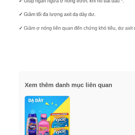
✓
Giúp ngăn ngừa ợ nóng trước khi nó bắt đầu *.
✓
Giảm tối đa lượng axit dạ dày dư.
✓
Giảm ợ nóng liên quan đến chứng khó tiêu, dư axit
✓
Hoạt động hiệu quả khi uống tối thiểu 10 phút trước 
✓
1 viên kiểm soát axit dạ dày cả ngày hoặc cả đêm **
* Ngăn ngừa chứng ợ nóng nếu uống từ 10 đến 60 phú
** Dựa trên các nghiên cứu kiểm soát axit trong 9 giờ 
Xem thêm danh mục liên quan
chứng.