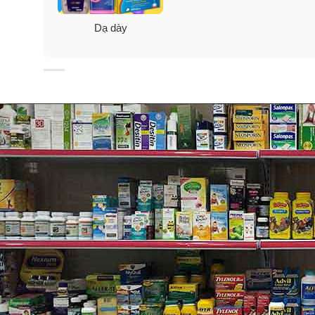
Dạ dày
Tìm hiểu một số triệu chứng li
Ợ nóng là gì?