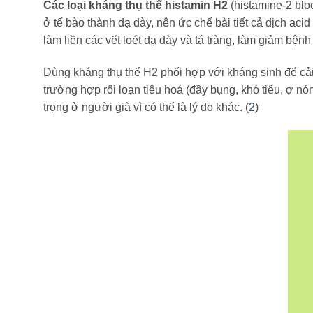
Các loại kháng thụ thể histamin H2
(histamine-2 bloc
ở tế bào thành dạ dày, nên ức chế bài tiết cả dịch acid
làm liền các vết loét dạ dày và tá tràng, làm giảm bện
Dùng kháng thụ thể H2 phối hợp với kháng sinh để cải t
trường hợp rối loạn tiêu hoá (đầy bụng, khó tiêu, ợ 
trọng ở người già vì có thể là lý do khác. (
2
)