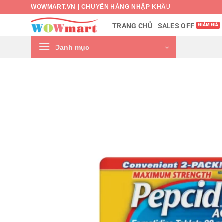
Bỏ
WOWMART.VN | CHUYÊN HÀNG NHẬP KHẨU
qua
SALES OFF
TRANG CHỦ
nội
dung
Danh mục