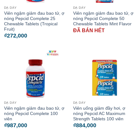
DẠ DÀY
DẠ DÀY
Viên ngậm giảm đau bao tử, ợ
Viên ngậm giảm đau bao tử, ợ
nóng Pepcid Complete 25
nóng Pepcid Complete 50
Chewable Tablets (Tropical
Chewable Tablets Mint Flavor
Fruit)
ĐÃ BÁN HẾT
₫
272,000
DẠ DÀY
DẠ DÀY
Viên ngậm giảm đau bao tử, ợ
Viên uống giảm đầy hơi, ợ
nóng Pepcid Complete 100
nóng Pepcid AC Maximum
viên
Strength Tablets 100 viên
₫
987,000
₫
884,000