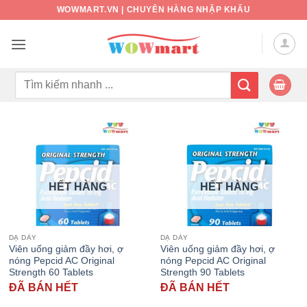
Bỏ
WOWMART.VN | CHUYÊN HÀNG NHẬP KHẨU
qua
nội
dung
Tìm
kiếm:
HẾT HÀNG
HẾT HÀNG
DẠ DÀY
DẠ DÀY
Viên uống giảm đầy hơi, ợ
Viên uống giảm đầy hơi, ợ
nóng Pepcid AC Original
nóng Pepcid AC Original
Strength 60 Tablets
Strength 90 Tablets
ĐÃ BÁN HẾT
ĐÃ BÁN HẾT