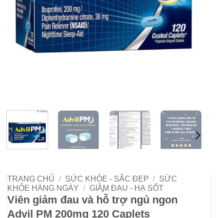
TRANG CHỦ
/
SỨC KHỎE - SẮC ĐẸP
/
SỨC
KHỎE HÀNG NGÀY
/
GIẦ̡M ĐAU - HẠ SỐT
Viên giảm đau và hỗ trợ ngủ ngon
Advil PM 200mg 120 Caplets