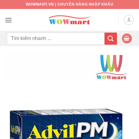
Bỏ
WOWMART.VN | CHUYÊN HÀNG NHẬP KHẨU
qua
nội
dung
Tìm
kiếm: