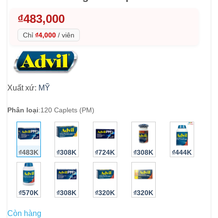
₫
483,000
Chỉ
₫4,000
/
viên
Xuất xứ:
MỸ
Phân loại
:
120 Caplets (PM)
₫483K
₫308K
₫724K
₫308K
₫444K
₫570K
₫308K
₫320K
₫320K
Còn hàng