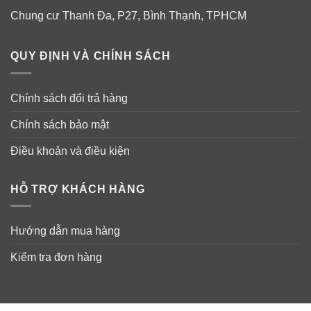
Chung cư Thanh Đa, P27, Bình Thạnh, TPHCM
BÀI VIẾT LIÊN QUAN:
QUY ĐỊNH VÀ CHÍNH SÁCH
Thuốc giảm đau hạ sốt Advil® Ibuprofen 200mg 360
viên
Chính sách đổi trả hàng
Thuốc giảm đau hạ sốt cho trẻ em từ 2-11 tuổi Advil
Chính sách bảo mật
Children’s vị nho 120ml
Điều khoản và điều kiện
Thuốc hạ sốt giảm đau Kirkland Signature
Acetaminophen 500mg 500 viên
HỖ TRỢ KHÁCH HÀNG
Thuốc giảm đau Bayer Aspirin The Wonder Drug
325mg 500 viên
Hướng dẫn mua hàng
Kiểm tra đơn hàng
Viên uống giảm các cơn đau khớp siêu mạnh
Schiff® Move Free® Ultra 75 viên
Lưu ý: Sản phẩm này không phải là thuốc, không có tác