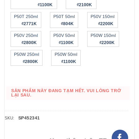
₫1100K
₫2100K
P50T 250ml
P50T 50ml
P50V 150ml
₫2771K
₫804K
₫2200K
P50V 250ml
P50V 50ml
P50W 150ml
₫2800K
₫1100K
₫2200K
P50W 250ml
P50W 50ml
₫2800K
₫1100K
SẢN PHẨM NÀY ĐANG TẠM HẾT. VUI LÒNG TRỞ
LẠI SAU.
SP452341
SKU: