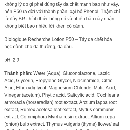
không lý do gì phải dùng tẩy da chết mạnh bạo như vậy,
nên P50 ra đời với thành phần loại bỏ Phenol. Thậm chí
từ đây BR chính thức bùng nổ và phiên bản này nhận
không biết bao nhiêu lời khen có cánh.
Biologique Recherche Lotion P50 – Tẩy da chết hóa
học dành cho da thường, da dầu.
pH: 2.9
Thành phần
: Water (Aqua), Gluconolactone, Lactic
Acid, Glycerin, Propylene Glycol, Niacinamide, Citric
Acid, Ethoxydiglycol, Magnesium Chloride, Malic Acid,
Vinegar (acetum), Phytic acid, Salicylic acid, Cochlearia
armoracia (horseradish) root extract, Arctium lappa root
extract, Rumex acetosa leaf extract, Myrtus communis
extract, Commiphora Myrrha resin extract, Allium cepa
(onion) bulb extract, Thymus vulgaris (thyme) flower/leaf