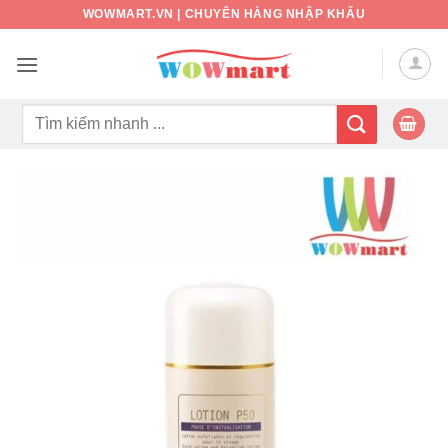
Bỏ
WOWMART.VN | CHUYÊN HÀNG NHẬP KHẨU
qua
nội
dung
Tìm
kiếm: