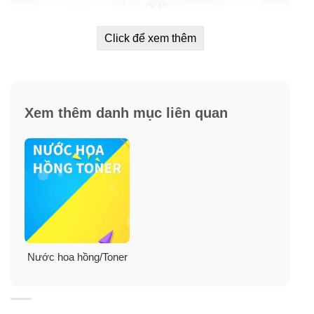
Click để xem thêm
Xem thêm danh mục liên quan
Hướng dẫn sử dụng BR Lotion P50
Sản phẩm dùng cho toàn mặt, cổ và ngực.
Nước hoa hồng/Toner
Thấm đều sản phẩm ra bông tẩy trang đã được làm ẩm
rồi lau nhẹ vùng mặt, cổ và phần trên ngực. Sau đó,
thấm đều sản phẩm ra miếng bông tẩy trang khô và lau
sạch.