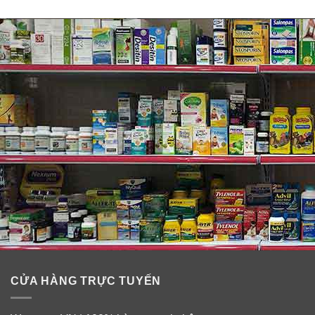
Một vài lưu ý khi sử dụng sản phẩm:
Khi mới sử dụng sản phẩm sẽ có cảm giác châm chích
nhẹ, hơi nóng vì sản phẩm đang hoạt hóa. Nhưng đừng
lo lắng quá, hiện tượng đó sẽ biến mất ngay chỉ sau 2
phút và không ảnh hưởng gì tới làn da của bạn.
Đối với những làn da đang trong quá trình điều trị phi
kim, lăn kim laser, 1 tháng sau mới được sử dụng.
CỬA HÀNG TRỰC TUYẾN