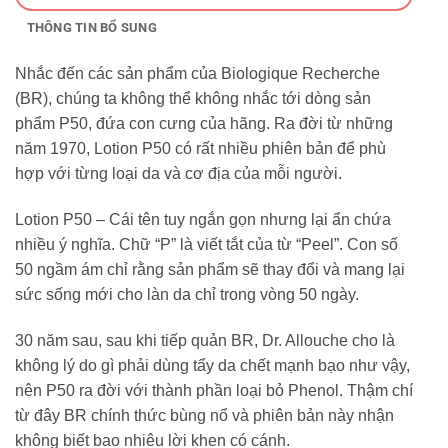
THÔNG TIN BỔ SUNG
Nhắc đến các sản phẩm của Biologique Recherche
(BR), chúng ta không thể không nhắc tới dòng sản
phẩm P50, đứa con cưng của hãng. Ra đời từ những
năm 1970, Lotion P50 có rất nhiều phiên bản để phù
hợp với từng loại da và cơ địa của mỗi người.
Lotion P50 – Cái tên tuy ngắn gọn nhưng lại ẩn chứa
nhiều ý nghĩa. Chữ “P” là viết tắt của từ “Peel”. Con số
50 ngầm ám chỉ rằng sản phẩm sẽ thay đổi và mang lại
sức sống mới cho làn da chỉ trong vòng 50 ngày.
30 năm sau, sau khi tiếp quản BR, Dr. Allouche cho là
không lý do gì phải dùng tẩy da chết mạnh bạo như vậy,
nên P50 ra đời với thành phần loại bỏ Phenol. Thậm chí
từ đây BR chính thức bùng nổ và phiên bản này nhận
không biết bao nhiêu lời khen có cánh.