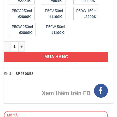
₫2771K
₫804K
₫2200K
P50V 250ml
P50V 50ml
P50W 150ml
₫2800K
₫1100K
₫2200K
P50W 250ml
P50W 50ml
₫2800K
₫1100K
Toner dành cho da dầu Biologique Recherche Lotion P50 150m
MUA HÀNG
SP460858
SKU:
Xem thêm trên FB
MÔ TẢ