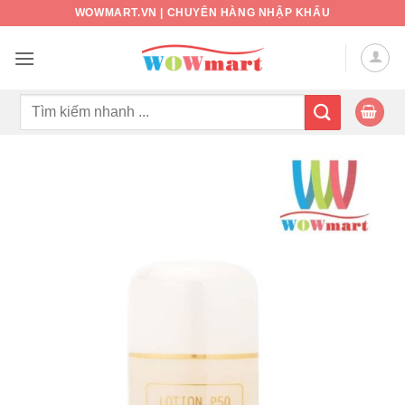
Bỏ
WOWMART.VN | CHUYÊN HÀNG NHẬP KHẨU
qua
nội
dung
Tìm
kiếm: