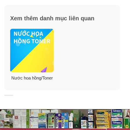
Xem thêm danh mục liên quan
Hướng dẫn sử dụng BR Lotion P50
Sản phẩm dùng cho toàn mặt, cổ và ngực.
Nước hoa hồng/Toner
Thấm đều sản phẩm ra bông tẩy trang đã được làm ẩm
rồi lau nhẹ vùng mặt, cổ và phần trên ngực. Sau đó,
thấm đều sản phẩm ra miếng bông tẩy trang khô và lau
sạch.
Một vài lưu ý khi sử dụng sản phẩm:
Khi mới sử dụng sản phẩm sẽ có cảm giác châm chích