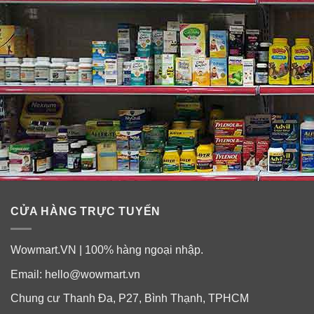
nhẹ, hơi nóng vì sản phẩm đang hoạt hóa. Nhưng đừng
lo lắng quá, hiện tượng đó sẽ biến mất ngay chỉ sau 2
phút và không ảnh hưởng gì tới làn da của bạn.
Đối với những làn da đang trong quá trình điều trị phi
kim, lăn kim laser, 1 tháng sau mới được sử dụng.
CỬA HÀNG TRỰC TUYẾN
Wowmart.VN | 100% hàng ngoại nhập.
Email:
hello@wowmart.vn
Chung cư Thanh Đa, P27, Bình Thạnh, TPHCM