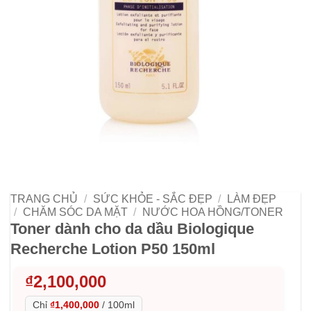
TRANG CHỦ
/
SỨC KHỎE - SẮC ĐẸP
/
LÀM ĐẸP
/
CHĂM SÓC DA MẶT
/
NƯỚC HOA HỒNG/TONER
Toner dành cho da dầu Biologique
Recherche Lotion P50 150ml
₫
2,100,000
Chỉ
₫1,400,000
/
100ml