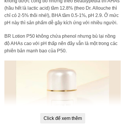
không được công bố nhưng theo Beautypedia thì AHAs
(hầu hết là lactic acid) tầm 12.8% (theo Dr. Allouche thì
chỉ có 2-5% thôi nhé!), BHA tầm 0.5-1%, pH 2.9. Ở mức
pH này thì sản phẩm dễ gây kích ứng với nhiều người.
BR Lotion P50 không chứa phenol nhưng bù lại nồng
độ AHAs cao với pH thấp nên đây vẫn là một trong các
phiên bản mạnh bạo của P50.
Click để xem thêm