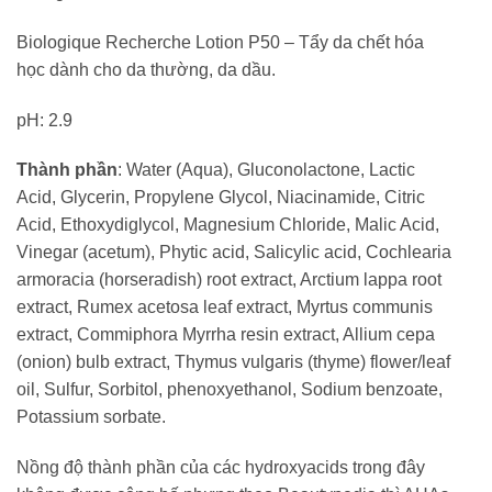
Biologique Recherche Lotion P50 – Tẩy da chết hóa
học dành cho da thường, da dầu.
pH: 2.9
Thành phần
: Water (Aqua), Gluconolactone, Lactic
Acid, Glycerin, Propylene Glycol, Niacinamide, Citric
Acid, Ethoxydiglycol, Magnesium Chloride, Malic Acid,
Vinegar (acetum), Phytic acid, Salicylic acid, Cochlearia
armoracia (horseradish) root extract, Arctium lappa root
extract, Rumex acetosa leaf extract, Myrtus communis
extract, Commiphora Myrrha resin extract, Allium cepa
(onion) bulb extract, Thymus vulgaris (thyme) flower/leaf
oil, Sulfur, Sorbitol, phenoxyethanol, Sodium benzoate,
Potassium sorbate.
Nồng độ thành phần của các hydroxyacids trong đây