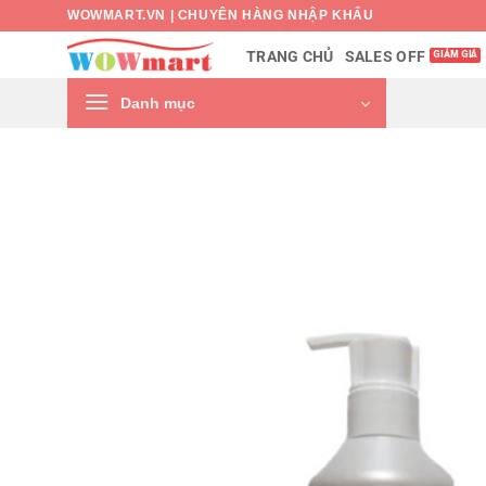
Bỏ
WOWMART.VN | CHUYÊN HÀNG NHẬP KHẨU
qua
SALES OFF
TRANG CHỦ
nội
dung
Danh mục