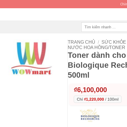
Chín
Tìm
kiếm:
TRANG CHỦ
/
SỨC KHỎE 
NƯỚC HOA HỒNG/TONER
Toner dành cho
Biologique Rec
500ml
₫
6,100,000
Chỉ
₫1,220,000
/
100ml