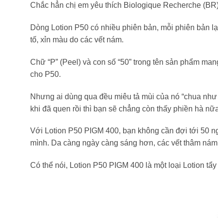
Chắc hẳn chị em yêu thích Biologique Recherche (BR) 
Dòng Lotion P50 có nhiều phiên bản, mỗi phiên bản lại
tố, xỉn màu do các vết nám.
Chữ “P” (Peel) và con số “50” trong tên sản phẩm ma
cho P50.
Nhưng ai dùng qua đều miêu tả mùi của nó “chua như g
khi đã quen rồi thì bạn sẽ chẳng còn thấy phiền hà n
Với Lotion P50 PIGM 400, bạn không cần đợi tới 50 ng
mình. Da càng ngày càng sáng hơn, các vết thâm nám
Có thể nói, Lotion P50 PIGM 400 là một loại Lotion tẩy