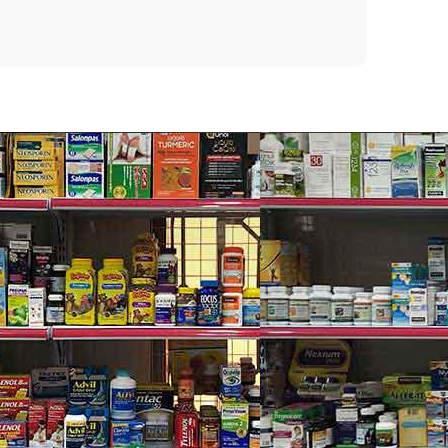
nd: AHA, BHA và PHA. Tuy nhiên, phiên bản P50
in rất quan trọng trong việc hồi phục các vấn đề
tố melanin từ các tế bào tạo sắc tố, từ đó giảm
vonoids.