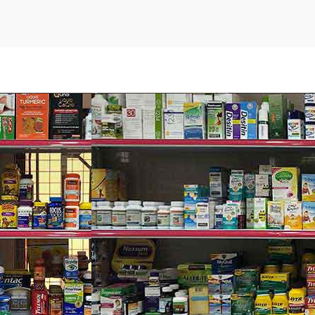
ì đặc biệt?
oner của Biologique Recherche luôn có thành phần là acid ble
 làm sáng da nhiều.
ẹp hoàn hảo. Niacinamide là một dẫn xuất Vitamin B3 loại vitam
Hoạt động của Niacinamide là hỗ trợ giảm sự bài tiết hắc sắc 
da sáng hơn.
Acid và Levulinic Acid.
nesium Sulfate.
a Palmata Extract (Red Algae), Complex of Fruits Titrated In Fla