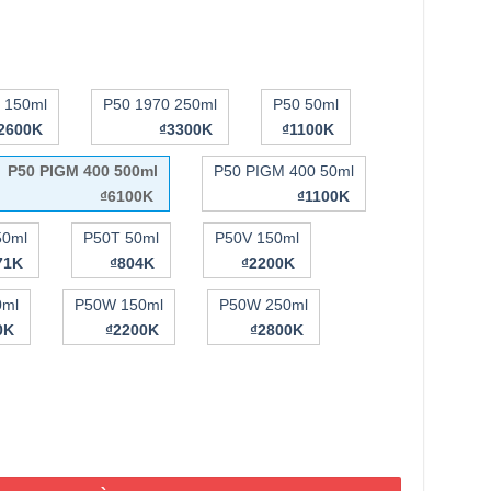
 150ml
P50 1970 250ml
P50 50ml
2600K
₫3300K
₫1100K
P50 PIGM 400 500ml
P50 PIGM 400 50ml
₫6100K
₫1100K
50ml
P50T 50ml
P50V 150ml
71K
₫804K
₫2200K
0ml
P50W 150ml
P50W 250ml
00K
₫2200K
₫2800K
àu Biologique Recherche Lotion P50 PIGM 400 500ml số lượng