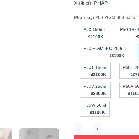
Xuất xứ:
PHÁP
Phân loại
:
P50 PIGM 400 500ml
P50 150ml
P50 1970
₫2100K
₫
P50 PIGM 400 250ml
₫3100K
P50T 150ml
P50T 2
₫2100K
₫27
P50V 250ml
P50V 5
₫2800K
₫11
P50W 50ml
₫1100K
Toner dành cho da nám, xỉn m