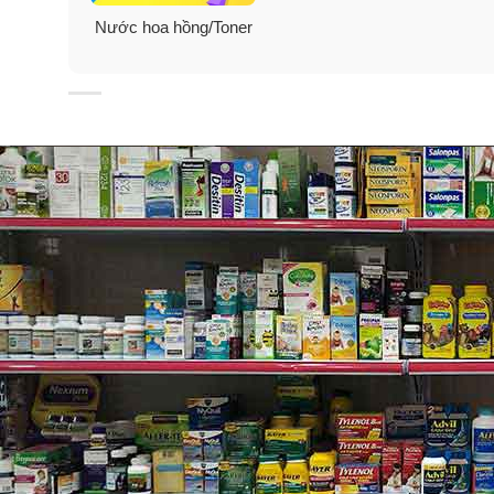
Nước hoa hồng/Toner
Trong Lotion P50 PIGM 400 có g
Cũng như trong các phiên bản P50 khác, trong acid t
Pigm 400 còn có thêm Niacinamide và các thành phần
Niacinamide
– Mảnh ghép không thể thiếu cho làn da đ
về viêm do mụn, da sạm màu, da lão hóa và mất nước…. 
hình thành sạm da, thâm nám. Dùng lâu ngày sẽ giúp 
Thành phần tẩy tế bào chết
: AHA, BHA, PHA, Phytic 
Thành phần cân bằng da
: Magnesium Chloride, Mag
Thành phần làm sáng và giảm tăng sắc tố
: Palmari