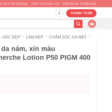
h sách đổi trả hàng
Chính sách bảo mật
Điều khoản và điều kiện
THANH TOÁN
- SẮC ĐẸP
/
LÀM ĐẸP
/
CHĂM SÓC DA MẶT
/
 da nám, xỉn màu
herche Lotion P50 PIGM 400