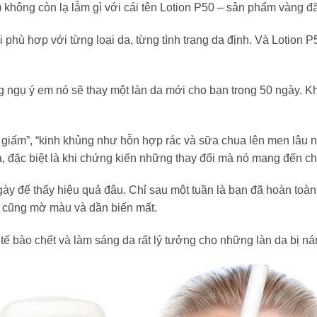
không còn lạ lẫm gì với cái tên Lotion P50 – sản phẩm vàng đã
 phù hợp với từng loại da, từng tình trạng da định. Và Lotion 
ng ngụ ý em nó sẽ thay một làn da mới cho bạn trong 50 ngày.
iấm”, “kinh khủng như hỗn hợp rác và sữa chua lên men lâu ng
ữa, đặc biệt là khi chứng kiến những thay đổi mà nó mang đến c
ày để thấy hiệu quả đâu. Chỉ sau một tuần là bạn đã hoàn toàn
 cũng mờ màu và dần biến mất.
 tế bào chết và làm sáng da rất lý tưởng cho những làn da bị ná