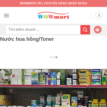
Bỏ
WOWMART.VN | CHUYÊN HÀNG NHẬP KHẨU
qua
nội
dung
Tìm
kiếm:
Nước hoa hồng/Toner