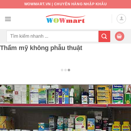
Bỏ
WOWMART.VN | CHUYÊN HÀNG NHẬP KHẨU
qua
nội
dung
Tìm
kiếm:
Thẩm mỹ không phẫu thuật