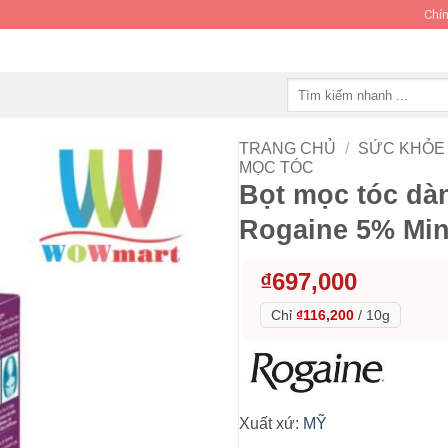
Chín
Tìm
kiếm:
TRANG CHỦ
/
SỨC KHỎE 
MỌC TÓC
Bọt mọc tóc dà
Rogaine 5% Min
₫
697,000
Chỉ
₫116,200
/
10g
Xuất xứ:
MỸ