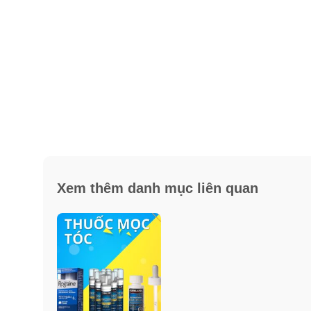
Xem thêm danh mục liên quan
Những dấu hiệu cho thấy bạn đang bị rụ
Nhìn thấy những sợi tóc rụng bám đầy trên gối mỗi 
Rụng khá nhiều tóc mỗi khi chải đầu.
Tóc rụng rất nhiều mỗi khi gội đầu.