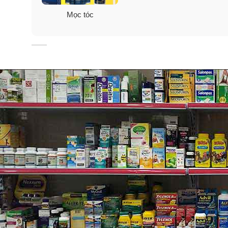
Lộ vùng da đầu do tóc thưa, hoặc mất dần vùng tóc 
Mọc tóc