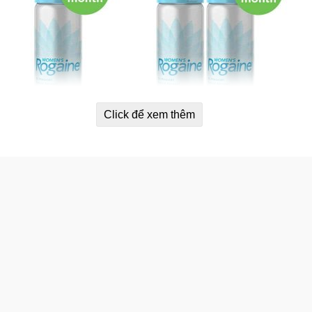
Click để xem thêm
ng tóc bất thường:
khi bạn thức dậy.