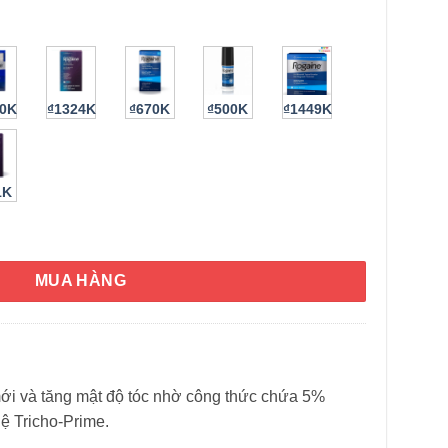
60K
₫1324K
₫670K
₫500K
₫1449K
1K
en's' Rogaine 5% Minoxidil Foam 60g số lượng
HÌNH THẬT
MUA HÀNG
 mới và tăng mật độ tóc nhờ công thức chứa 5%
ệ Tricho-Prime.