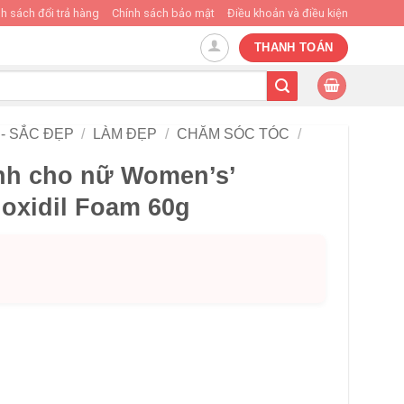
h sách đổi trả hàng
Chính sách bảo mật
Điều khoản và điều kiện
THANH TOÁN
- SẮC ĐẸP
/
LÀM ĐẸP
/
CHĂM SÓC TÓC
/
nh cho nữ Women’s’
oxidil Foam 60g