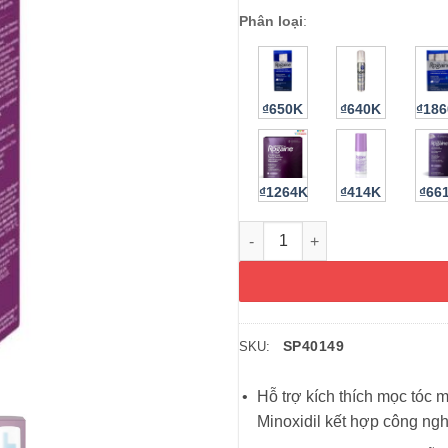
Phân loại
:
₫650K
₫640K
₫18
₫1264K
₫414K
₫66
Bọt mọc tóc dành cho nữ Wom
SP40149
SKU:
Hỗ trợ kích thích mọc tóc
Minoxidil kết hợp công ngh