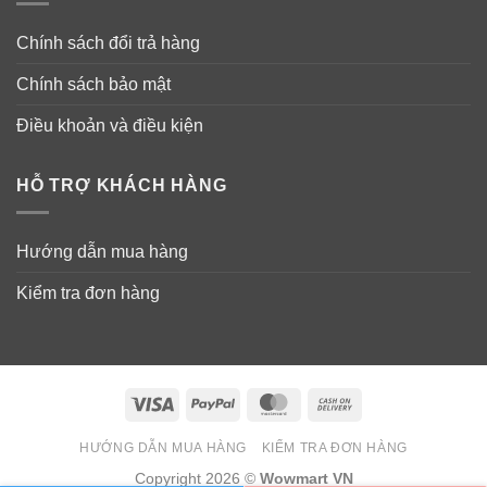
viên kẹo với vị ngọt dịu, thật dễ thương và dễ sử dụng.
Chính sách đổi trả hàng
Bạn có thể ngậm cho tan từ từ hoặc nhai, mỗi ngày 2
viên, để cảm nhận rõ sự thay đổi tuyệt vời từ mái tóc
Chính sách bảo mật
yêu dấu của mình.
Điều khoản và điều kiện
HỖ TRỢ KHÁCH HÀNG
Hướng dẫn mua hàng
Kiểm tra đơn hàng
Visa
PayPal
MasterCard
Cash
On
HƯỚNG DẪN MUA HÀNG
KIỂM TRA ĐƠN HÀNG
Delivery
Copyright 2026 ©
Wowmart VN