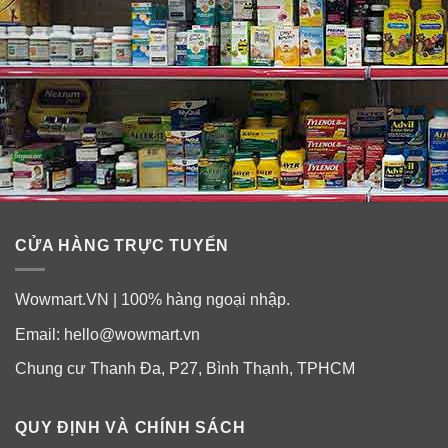
CỬA HÀNG TRỰC TUYẾN
Wowmart.VN | 100% hàng ngoại nhập.
Đối tượng và hướng dẫn sử dụng kẹo dẻo Hair
Email:
hello@wowmart.vn
vitamin SugarBearHair
Sản phẩm thích hợp sử dụng cho cả nam và nữ tuổi từ
Chung cư Thanh Đa, P27, Bình Thạnh, TPHCM
13 trở lên.
QUY ĐỊNH VÀ CHÍNH SÁCH
Sugarbearhair Hair Vitamins được thiết kế như những