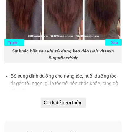
Sự khác biệt sau khi sử dụng kẹo dẻo Hair vitamin
SugarBaerHair
Bổ sung dinh dưỡng cho nang tóc, nuôi dưỡng tóc
từ gốc tới ngọn, giúp tóc trở nên chắc khỏe, tăng độ
đàn hồi.
Đặc biệt hiệu quả với những người thường xuyên
Click để xem thêm
uốn, nhuộm tóc.
Kích thích tóc mọc nhanh, khỏe đẹp, ngăn ngừa tóc
gãy rụng