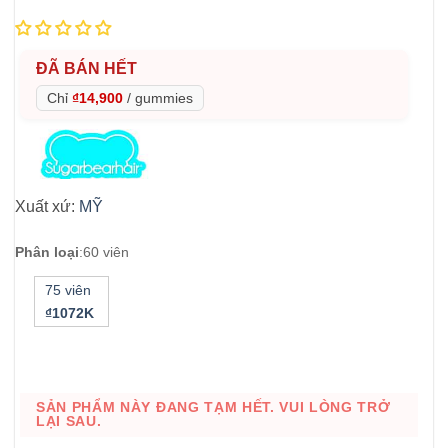
ĐÃ BÁN HẾT
Chỉ
₫14,900
/
gummies
Xuất xứ:
MỸ
Phân loại
:
60 viên
75 viên
₫1072K
SẢN PHẨM NÀY ĐANG TẠM HẾT. VUI LÒNG TRỞ
LẠI SAU.