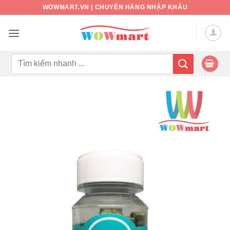
Bỏ
WOWMART.VN | CHUYÊN HÀNG NHẬP KHẨU
qua
nội
dung
Tìm
kiếm: