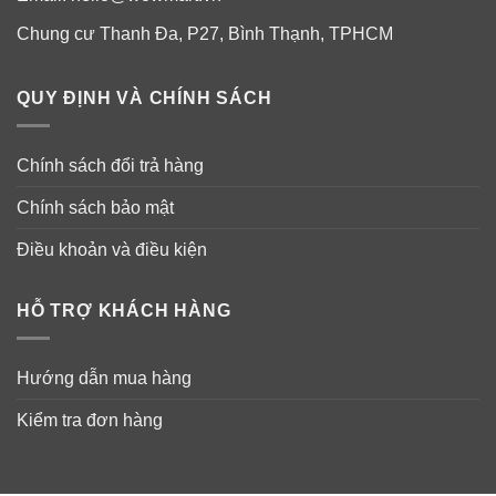
Chung cư Thanh Đa, P27, Bình Thạnh, TPHCM
QUY ĐỊNH VÀ CHÍNH SÁCH
Chính sách đổi trả hàng
Thành phần gel mọc tóc dành cho phụ nữ
Chính sách bảo mật
Women’s Rogaine 2% Minoxidil Set Gel
Điều khoản và điều kiện
HỖ TRỢ KHÁCH HÀNG
Hướng dẫn mua hàng
Kiểm tra đơn hàng