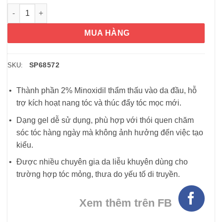
Gel mọc tóc dành cho phụ nữ Women’s Rogaine 2% Minoxidil S
MUA HÀNG
SP68572
SKU:
Thành phần 2% Minoxidil thẩm thấu vào da đầu, hỗ
trợ kích hoạt nang tóc và thúc đẩy tóc mọc mới.
Dạng gel dễ sử dụng, phù hợp với thói quen chăm
sóc tóc hàng ngày mà không ảnh hưởng đến việc tạo
kiểu.
Được nhiều chuyên gia da liễu khuyên dùng cho
trường hợp tóc mỏng, thưa do yếu tố di truyền.
Xem thêm trên FB