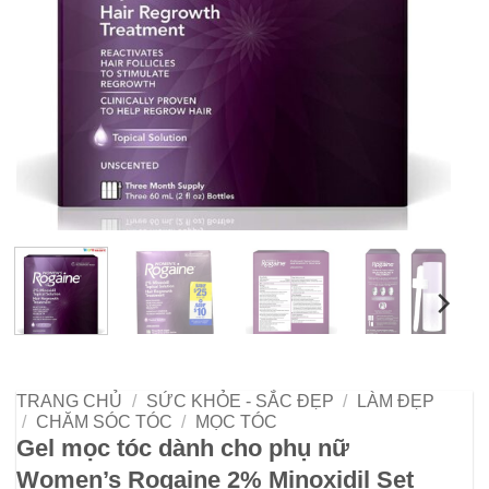
TRANG CHỦ
/
SỨC KHỎE - SẮC ĐẸP
/
LÀM ĐẸP
/
CHĂM SÓC TÓC
/
MỌC TÓC
Gel mọc tóc dành cho phụ nữ
Women’s Rogaine 2% Minoxidil Set