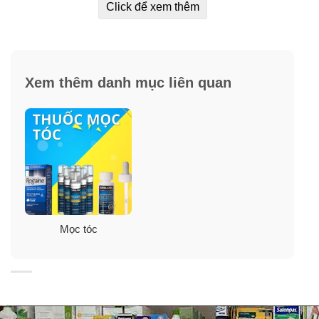
Click để xem thêm
Xem thêm danh mục liên quan
Nguyên nhân gây rụng tóc ở phụ nữ là gì?
Điều tốt hơn cho việc cải thiện rụng tóc, mất tóc ở nữ
giới chính là bạn hiểu rõ những nguyên nhân gây ra
Mọc tóc
việc này.
– Có con (tức phụ nữ sau sanh): Đúng – Nhưng chỉ là
tạm thời.