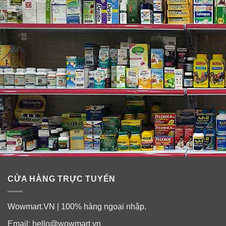
– Sấy hoặc nhuộm màu tóc: Sai.
– Cảm giác căng thẳng cực độ: Thường là sai (rất
hiếm).
– Gen của bạn: Đây mới là nguyên nhân thật sự, cũng
là nguyên nhân phổ biến hơn cả.
CỬA HÀNG TRỰC TUYẾN
Wowmart.VN | 100% hàng ngoại nhập.
Email:
hello@wowmart.vn