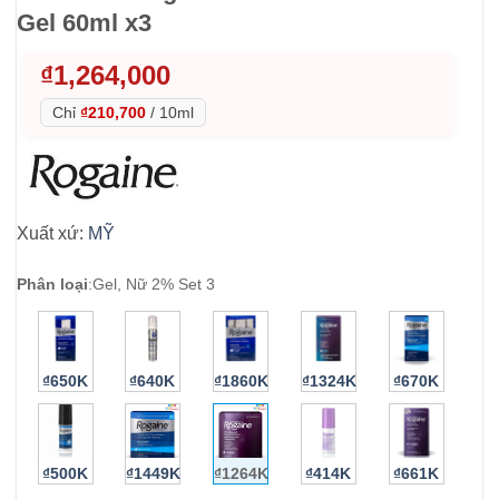
Gel 60ml x3
₫
1,264,000
Chỉ
₫210,700
/
10ml
Xuất xứ:
MỸ
Phân loại
:
Gel, Nữ 2% Set 3
₫650K
₫640K
₫1860K
₫1324K
₫670K
₫500K
₫1449K
₫1264K
₫414K
₫661K