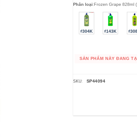
Phân loại
:
Frozen Grape 828ml 
₫304K
₫143K
₫30
SẢN PHẨM NÀY ĐANG TẠM
SP44094
SKU: