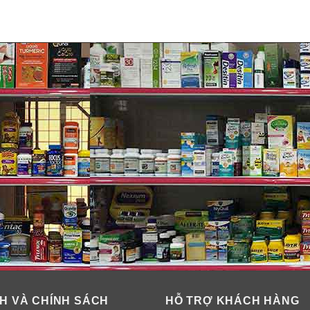
hân cho trẻ em Suave Kids Icy Grape
H VÀ CHÍNH SÁCH
HỖ TRỢ KHÁCH HÀNG