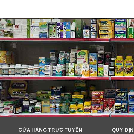
Thành phần sữa tắm gội toàn t
Shampoo
CỬA HÀNG TRỰC TUYẾN
QUY ĐỊN