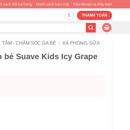
h sách đổi trả hàng
Chính sách bảo mật
Điều khoản và điều kiện
THANH TOÁN
TẮM - CHĂM SÓC DA BÉ
/
XÀ PHÒNG, SỮA
o bé Suave Kids Icy Grape