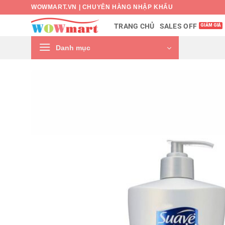
Bỏ
WOWMART.VN | CHUYÊN HÀNG NHẬP KHẨU
qua
SALES OFF
TRANG CHỦ
nội
dung
Danh mục