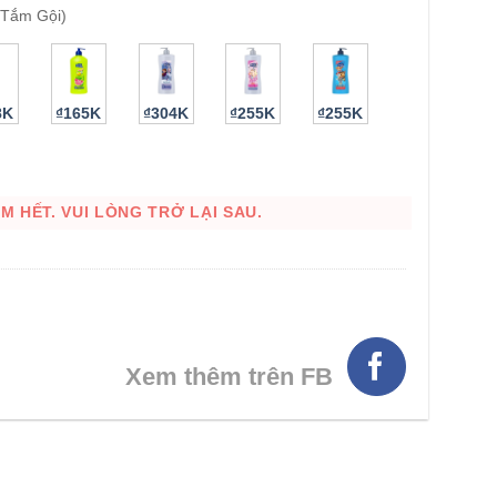
(Tắm Gội)
8K
₫165K
₫304K
₫255K
₫255K
 HẾT. VUI LÒNG TRỞ LẠI SAU.
HÌNH THẬT
Xem thêm trên FB