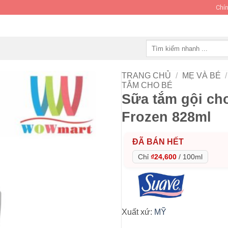
Chín
Tìm
kiếm:
TRANG CHỦ
/
MẸ VÀ BÉ
/
TẮM CHO BÉ
Sữa tắm gội ch
Frozen 828ml
ĐÃ BÁN HẾT
Chỉ
₫24,600
/
100ml
Xuất xứ:
MỸ