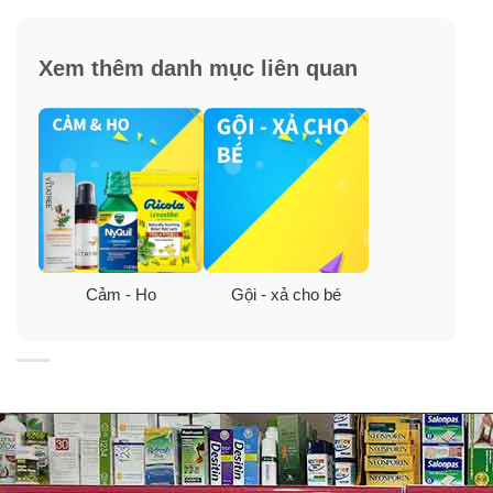
– Các mẹ làm ướt tóc bé, sau đó cho ít dầu gội vào lòng
bàn tay và thoa đều lên tóc, sau đó massage rồi xả lại
Xem thêm danh mục liên quan
với nước sạch. Bé sẽ thích thú với hương dịu ngọt của
sữa tắm gội và xả Suave Kids phiên bản Watermelon
Wonder và vui đùa thỏa thích suốt cả ngày .
–
Thành phần chính
: Vitamin E chiết xuất từ tự nhiên,
bổ sung thêm dưỡng chất, bảo vệ làn da bé từ bên
trong, không gây kích ứng da, không chứa chất xà
phòng.
Cảm - Ho
Gội - xả cho bé
+ Suave Kids 3 in 1 không cay mắt, không gây kích ứng
da.
+ Công thức hoàn toàn mới giữ ẩm dịu nhẹ cho làn da
của bé.
+ Với hương thơm trái cây dễ chịu mang lại cho bé làn
da sạch khuẩn và thơm lâu.