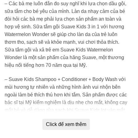
– Các bà mẹ luôn đắn đo suy nghĩ khi lựa chọn dầu gội,
sữa tắm cho bé yêu của mình. Làn da nhạy cảm của bé
đòi hỏi các bà mẹ phải lựa chọn sản phẩm an toàn và
hợp vệ sinh. Sữa tắm gội Suave Kids 3 in 1 với hương
Watermelon Wonder sẽ giúp cho làn da của trẻ luôn
thơm tho, sạch sẽ và khỏe mạnh, vui chơi thỏa thích.
Sữa tắm gội và xả trẻ em Suave Kids Watermelon
Wonder là một sản phẩm của hãng Suave, một thương
hiệu nổi tiếng hơn 70 năm qua tại Mỹ.
– Suave Kids Shampoo + Conditioner + Body Wash với
mùi hương tự nhiên và những hình ảnh vui nhộn bên
ngoài làm bé thích thú hơn khi tắm. Sản phẩm được các
bác sĩ tại Mỹ kiểm nghiệm là dịu nhẹ cho mắt, không cay
mắt bé và dễ dàng rửa sạch khi Suave Kids lọt vào mắt
bé.
Click để xem thêm
Cách dùng: