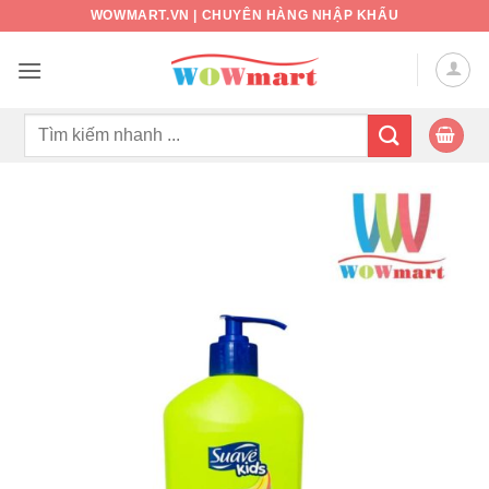
Bỏ
WOWMART.VN | CHUYÊN HÀNG NHẬP KHẨU
qua
nội
dung
Tìm
kiếm: