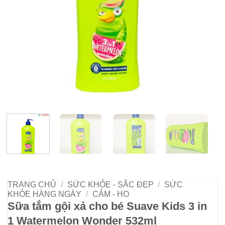
TRANG CHỦ
/
SỨC KHỎE - SẮC ĐẸP
/
SỨC
KHỎE HÀNG NGÀY
/
CẢM - HO
Sữa tắm gội xả cho bé Suave Kids 3 in
1 Watermelon Wonder 532ml