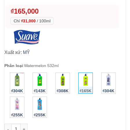
₫
165,000
Chỉ
₫31,000
/
100ml
Xuất xứ:
MỸ
Phân loại
:
Watermelon 532ml
₫304K
₫143K
₫308K
₫165K
₫304K
₫255K
₫255K
Sữa tắm gội xả cho bé Suave Kids 3 in 1 Watermelon Wonder 5