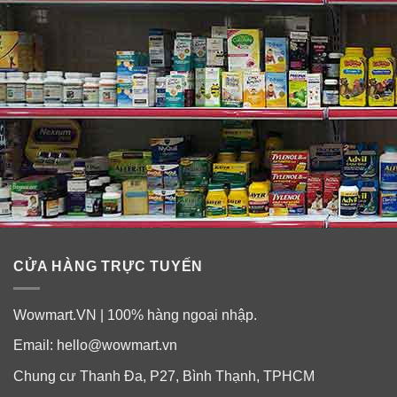
Lưu ý:
– Giữ xa tầm tay trẻ em.
– Sản phẩm chỉ sử dụng ngoài da.
– Ngưng sử dụng nếu bị kích ứng.
CỬA HÀNG TRỰC TUYẾN
Wowmart.VN | 100% hàng ngoại nhập.
Email:
hello@wowmart.vn
Chung cư Thanh Đa, P27, Bình Thạnh, TPHCM