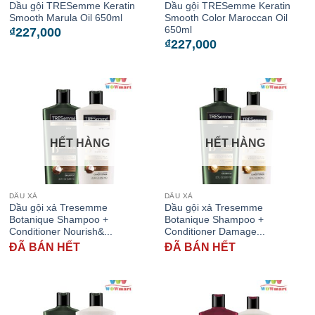
Dầu gội TRESemme Keratin
Dầu gội TRESemme Keratin
Smooth Marula Oil 650ml
Smooth Color Maroccan Oil
650ml
₫
227,000
₫
227,000
HẾT HÀNG
HẾT HÀNG
DẦU XẢ
DẦU XẢ
Dầu gội xả Tresemme
Dầu gội xả Tresemme
Botanique Shampoo +
Botanique Shampoo +
Conditioner Nourish&...
Conditioner Damage...
ĐÃ BÁN HẾT
ĐÃ BÁN HẾT