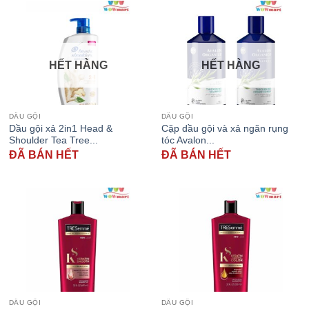
HẾT HÀNG
HẾT HÀNG
DẦU GỘI
DẦU GỘI
Dầu gội xả 2in1 Head &
Cặp dầu gội và xả ngăn rụng
Shoulder Tea Tree...
tóc Avalon...
ĐÃ BÁN HẾT
ĐÃ BÁN HẾT
DẦU GỘI
DẦU GỘI