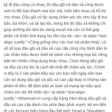
kỷ đi đâu cũng có nhau, thì dầu gội và dầu xả cũng được
xem là đôi bạn thanh mai trúc mã, luôn bên nhau và hỗ trợ
cho nhau. Dầu gội có tác dụng chăm sóc tóc như lấy đi bụi
bẩn, bã nhờn, và tái tạo tóc, trong khi đó dầu xả không chỉ
giúp dưỡng ẩm làm tóc bóng mượt mà còn có thể góp
phần cải thiện tình trạng hư tổn của tóc.</p> <p style="text-
align: justify;">Cũng giống như các loại mỹ phẩm khác, có
vô số loại dầu gội và dầu xả cao cấp cũng như bình dân từ
các nhãn hiệu được thiết kế dành cho những loại tóc riêng
biệt với nhiều công dụng khác nhau. Chọn đúng dầu gội
và dầu xả cho tóc là cách tốt nhất để chăm sóc tóc. Chính
vì đây là 2 sản phẩm tiếp xúc với bạn mỗi ngày nên bạn
cần sử dụng dầu gội và dầu xả cao cấp thay vì những sản
phẩm rẻ tiền, để đảm bảo an toàn và mang lại hiệu quả
chăm sóc tóc tốt nhất.</p> <p style="text-align:
justify;">Wowmart.vn cung cấp hàng trăm dòng dầu gội và
dầu xả cao cấp dành cho phái đẹp, phái mạnh, trẻ em đến
từ các thương hiệu hàng đầu thế giới: Head & Shoulders