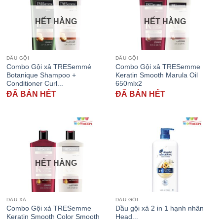
HẾT HÀNG
HẾT HÀNG
DẦU GỘI
DẦU GỘI
Combo Gội xả TRESemmé
Combo Gội xả TRESemme
Botanique Shampoo +
Keratin Smooth Marula Oil
Conditioner Curl...
650mlx2
ĐÃ BÁN HẾT
ĐÃ BÁN HẾT
HẾT HÀNG
DẦU XẢ
DẦU GỘI
Combo Gội xả TRESemme
Dầu gội xả 2 in 1 hạnh nhân
Keratin Smooth Color Smooth
Head...