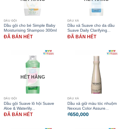
DẦU GỘI
DẦU XẢ
Dầu gội cho bé Simple Baby
Dầu xả Suave cho da dầu
Moisturising Shampoo 300ml
Suave Daily Clarifying...
ĐÃ BÁN HẾT
ĐÃ BÁN HẾT
HẾT HÀNG
DẦU GỘI
DẦU XẢ
Dầu gội Suave lô hội Suave
Dầu xả giữ màu tóc nhuộm
Aloe & Waterlily...
Nexxus Color Assure...
₫
650,000
ĐÃ BÁN HẾT