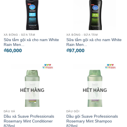
XÀ BÔNG - SỮA TẮM
XÀ BÔNG - SỮA TẮM
Sữa tắm gội xả cho nam White
Sữa tắm gội xả cho nam White
Rain Men...
Rain Men...
₫
60,000
₫
97,000
HẾT HÀNG
HẾT HÀNG
DẦU XẢ
DẦU GỘI
Dầu xả Suave Professionals
Dầu gội Suave Professionals
Rosemary Mint Conditioner
Rosemary Mint Shampoo
828ml
828ml