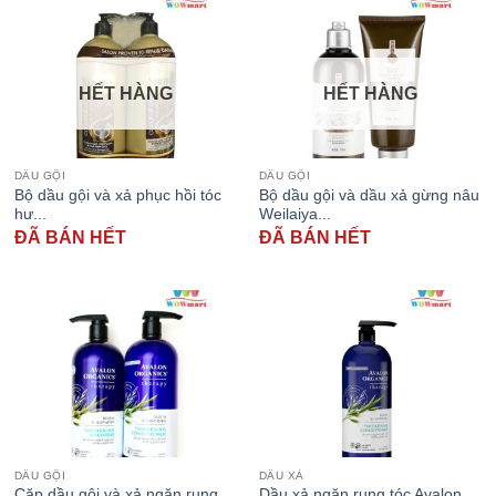
HẾT HÀNG
HẾT HÀNG
DẦU GỘI
DẦU GỘI
Bộ dầu gội và xả phục hồi tóc
Bộ dầu gội và dầu xả gừng nâu
hư...
Weilaiya...
ĐÃ BÁN HẾT
ĐÃ BÁN HẾT
DẦU GỘI
DẦU XẢ
Cặp dầu gội và xả ngăn rụng
Dầu xả ngăn rụng tóc Avalon