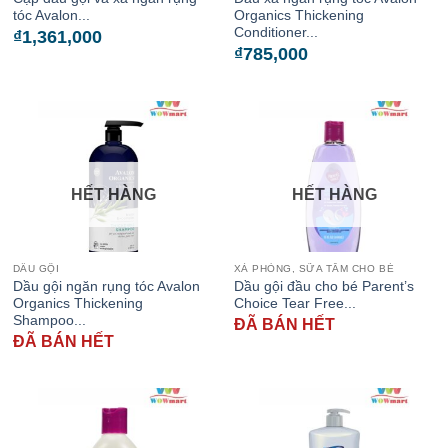
tóc Avalon...
Organics Thickening
Conditioner...
₫
1,361,000
₫
785,000
HẾT HÀNG
HẾT HÀNG
DẦU GỘI
XÀ PHÒNG, SỮA TẮM CHO BÉ
Dầu gội ngăn rụng tóc Avalon
Dầu gội đầu cho bé Parent’s
Organics Thickening
Choice Tear Free...
Shampoo...
ĐÃ BÁN HẾT
ĐÃ BÁN HẾT