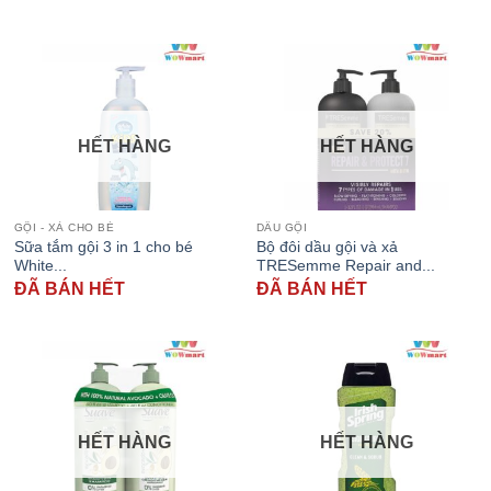
HẾT HÀNG
HẾT HÀNG
GỘI - XẢ CHO BÉ
DẦU GỘI
Sữa tắm gội 3 in 1 cho bé
Bộ đôi dầu gội và xả
White...
TRESemme Repair and...
ĐÃ BÁN HẾT
ĐÃ BÁN HẾT
HẾT HÀNG
HẾT HÀNG