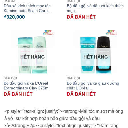
DẦU XẢ
DẦU GỘI
Dầu xả kích thích mọc tóc
Bộ dầu gội và dầu xả kích thích
Kaminomoto Scalp Care...
mọc...
₫
320,000
ĐÃ BÁN HẾT
HẾT HÀNG
HẾT HÀNG
DẦU GỘI
DẦU GỘI
Bộ dầu gội và xả L’Oréal
Bộ dầu gội và xả giàu dưỡng
Extraordinary Clay 375ml
chất L’Oréal...
ĐÃ BÁN HẾT
ĐÃ BÁN HẾT
<p style="text-align: justify;"><strong>Mái tóc mượt mà óng
ả với sự kết hợp hoàn hảo giữa dầu gội và dầu
xả</strong></p> <p style="text-align: justify;"> “Hàm răng