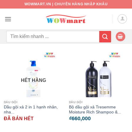
Bỏ
WOWMART.VN | CHUYÊN HÀNG NHẬP KHẨU
qua
nội
dung
Tìm
kiếm:
HẾT HÀNG
DẦU GỘI
DẦU GỘI
Dầu gội xả 2 in 1 hạnh nhân,
Bộ dầu gội xả Tresemme
nha...
Moisture Rich Shampoo &...
₫
660,000
ĐÃ BÁN HẾT