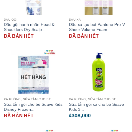
DẦU GỘI
DẦU XẢ
Dầu gội hạnh nhân Head &
Dầu xả tạo bọt Pantene Pro-V
Shoulders Dry Scalp...
Sheer Volume Foam...
ĐÃ BÁN HẾT
ĐÃ BÁN HẾT
HẾT HÀNG
XÀ PHÒNG, SỮA TẮM CHO BÉ
XÀ PHÒNG, SỮA TẮM CHO BÉ
Sữa tắm gội cho bé Suave Kids
Sữa tắm gội xả cho bé Suave
Disney Frozen...
Kids 3...
₫
308,000
ĐÃ BÁN HẾT