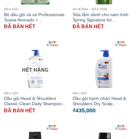
DẦU GỘI
XÀ BÔNG - SỮA TẮM
Bộ dầu gội và xả Professionals
Sữa tắm dành cho nam Irish
Suave Avocado +...
Spring Signature for...
ĐÃ BÁN HẾT
ĐÃ BÁN HẾT
HẾT HÀNG
DẦU GỘI
DẦU GỘI
Dầu gội Head & Shoulders
Dầu gội hạnh nhân Head &
Classic Clean Daily Shampoo...
Shoulders Dry Scalp...
₫
435,000
ĐÃ BÁN HẾT