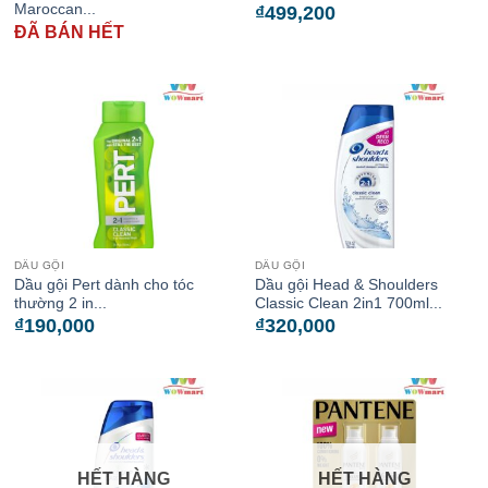
Maroccan...
₫
499,200
ĐÃ BÁN HẾT
DẦU GỘI
DẦU GỘI
Dầu gội Pert dành cho tóc
Dầu gội Head & Shoulders
thường 2 in...
Classic Clean 2in1 700ml...
₫
190,000
₫
320,000
HẾT HÀNG
HẾT HÀNG