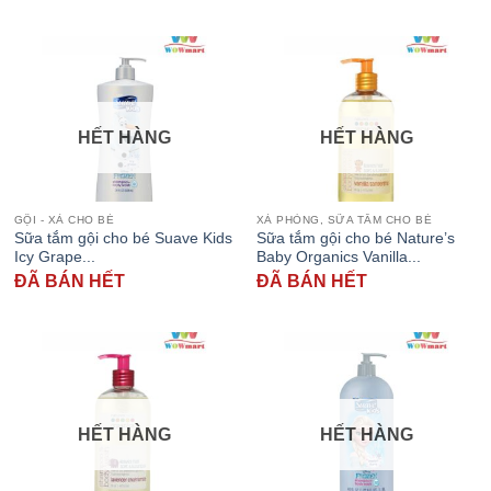
HẾT HÀNG
HẾT HÀNG
GỘI - XẢ CHO BÉ
XÀ PHÒNG, SỮA TẮM CHO BÉ
Sữa tắm gội cho bé Suave Kids
Sữa tắm gội cho bé Nature’s
Icy Grape...
Baby Organics Vanilla...
ĐÃ BÁN HẾT
ĐÃ BÁN HẾT
HẾT HÀNG
HẾT HÀNG