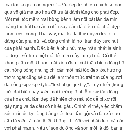
mái tóc là góc con người” – Vẻ đẹp tự nhiên chính là món
quà vô giá mà tạo hóa đã ưu ái dành tặng cho phái đẹp.
Một mái tóc mềm mại bồng bềnh làm nổi bật làn da mịn
màng thu hút bao ánh nhìn say đắm là điều mà phái đẹp
luôn ước mong. Thật vậy, mái tóc là thứ quyền lực dịu
dàng của phụ nữ, và cũng chính là nơi tràn đầy sức hút
của phái mạnh. Đặc biệt là phụ nữ, may mắn nhất là sinh
ra được sở hữu một mái tóc đen dày, mượt mà. Có thể
không cần một khuôn mặt xinh đẹp, một thân hình đồng hồ
cát nóng bỏng nhưng chỉ cần một mái tóc đẹp tỏa hương
thơm ngát cũng sẽ đủ để làm thổn thức trái tim của người
đàn ông.</p> <p style="text-align: justify;">Tuy nhiên,trong
thời đại hiện nay, việc môi trường ô nhiễm, sự tác động
của hóa chất làm đẹp đã khiến cho mái tóc dễ bị xơ rối,
gãy rụng và da đầu có nhiều gàu. Chính vì thế, việc chăm
sóc mái tóc kỹ càng bằng các loại dầu gội và dầu xả cao
cấp là việc rất cần thiết, không chỉ đối với phái đẹp mà còn
với phái mạnh. Nếu ví son dưỡng và son môi là đôi bạn tri