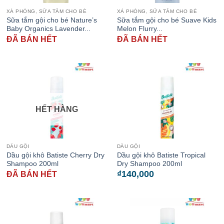
XÀ PHÒNG, SỮA TẮM CHO BÉ
XÀ PHÒNG, SỮA TẮM CHO BÉ
Sữa tắm gội cho bé Nature’s
Sữa tắm gội cho bé Suave Kids
Baby Organics Lavender...
Melon Flurry...
ĐÃ BÁN HẾT
ĐÃ BÁN HẾT
HẾT HÀNG
DẦU GỘI
DẦU GỘI
Dầu gội khô Batiste Cherry Dry
Dầu gội khô Batiste Tropical
Shampoo 200ml
Dry Shampoo 200ml
₫
140,000
ĐÃ BÁN HẾT