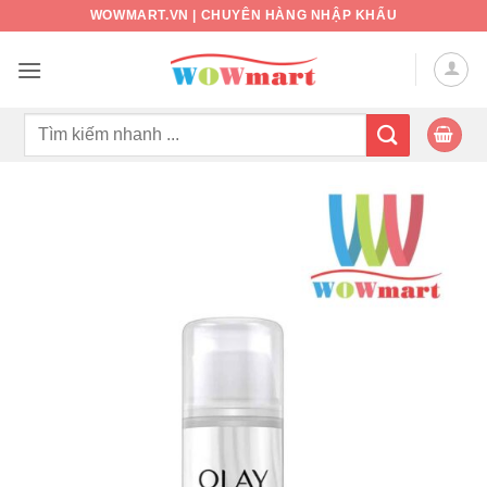
Bỏ
WOWMART.VN | CHUYÊN HÀNG NHẬP KHẨU
qua
nội
dung
Tìm
kiếm: