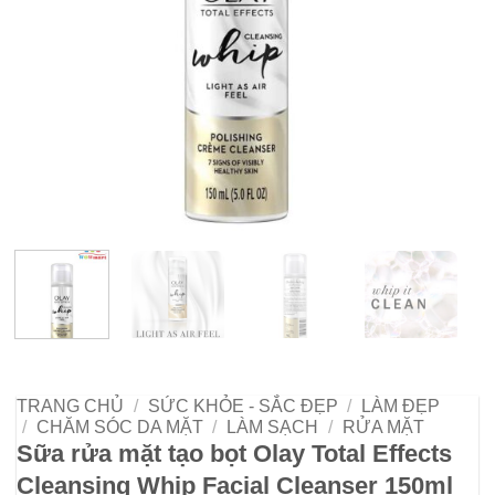
TRANG CHỦ
/
SỨC KHỎE - SẮC ĐẸP
/
LÀM ĐẸP
/
CHĂM SÓC DA MẶT
/
LÀM SẠCH
/
RỬA MẶT
Sữa rửa mặt tạo bọt Olay Total Effects
Cleansing Whip Facial Cleanser 150ml