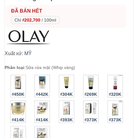
ĐÃ BÁN HẾT
Chỉ
₫202,700
/
100ml
Xuất xứ:
MỸ
Phân loại
:
Sữa rửa mặt (Whip vàng)
₫450K
₫442K
₫304K
₫269K
₫320K
₫414K
₫414K
₫393K
₫373K
₫373K