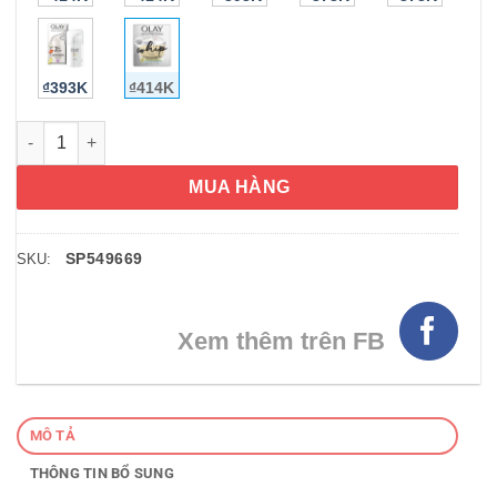
₫393K
₫414K
Kem dưỡng chống nắng Olay Total Effects Whip Active Moistur
MUA HÀNG
SP549669
SKU:
Xem thêm trên FB
MÔ TẢ
THÔNG TIN BỔ SUNG