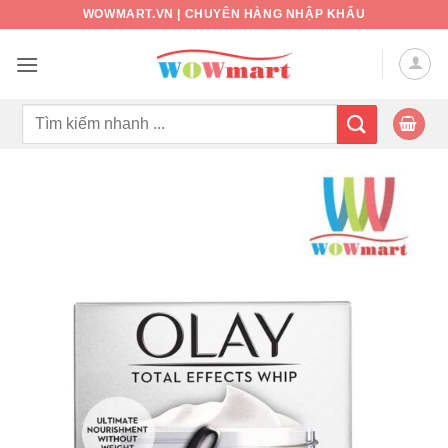
Bỏ
WOWMART.VN | CHUYÊN HÀNG NHẬP KHẨU
qua
nội
dung
Tìm
kiếm: