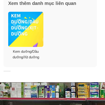
Xem thêm danh mục liên quan
lỏng trên da để cung cấp các thành phần hiệu quả ở
dạng siêu nhẹ. Hãy quên đi cảm giác bết dính hoặc
bóng nhờn đó đi và bạn hãy có tất cả những lợi ích
mong đợi với Total Effects Whip để chăm sóc da hiệu
quả với
lớp nền nhẹ như không khí
.
Đồng thời với chỉ số chống nắng
SPF 25
và không
hương liệu
sản phẩm này sẽ giúp da chống lại 7 dấu hiệu lão
hóa và bảo vệ da trước tác hại của môi trường và UV cũng
Kem dưỡng/Dầu
như
an toàn cho cả những làn da nhạy cảm
.
dưỡng/Xịt dưỡng
Giới thiệu
Kem dưỡng ẩm là sự lựa chọn tuyệt vời cho những
người có làn da khô, đặc biệt là khô do lão hóa, thường
ở độ tuổi sau 30.
Kem dưỡng chống nắng Olay Total Effects Whip
Active Moisturizer
là sự lựa chọn lý tưởng đã được