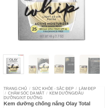
TRANG CHỦ
/
SỨC KHỎE - SẮC ĐẸP
/
LÀM ĐẸP
/
CHĂM SÓC DA MẶT
/
KEM DƯỠNG/DẦU
DƯỠNG/XỊT DƯỠNG
Kem dưỡng chống nắng Olay Total