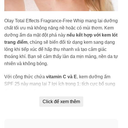
Olay Total Effects Fragrance-Free Whip mang lại dưỡng
chất tối ưu mà không nặng nề hoặc có mùi thơm. Kem
dưỡng ẩm da mặt đột phá này
nếu kết hợp với kem lót
trang điểm
, chúng sẽ biến đổi từ dạng kem sang dạng
lỏng khi tiếp xúc để hấp thụ nhanh và tạo cảm giác
thoáng khí. Bạn sẽ cảm thấy làn da mịn màng, nền da tự
nhiên và không bóng.
Với công thức chứa
vitamin C và E
, kem dưỡng ẩm
SPF 25 này mang lại 7 lợi ích trong 1: tích cực bổ sung
độ ẩm nuôi dưỡng, làm đều màu da, tăng cường độ
sáng, làm mịn rõ rệt nếp nhăn, thu nhỏ lỗ chân lông,
Click để xem thêm
phục hồi độ săn chắc và giảm rõ rệt các vết thâm.
Công nghệ Active Rush
cải tiến của nó có cấu trúc ba
chiều độc đáo giúp chuyển đổi từ dạng kem sang dạng