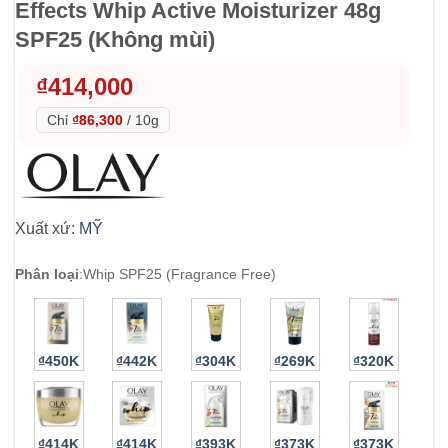
Effects Whip Active Moisturizer 48g
SPF25 (Không mùi)
₫
414,000
Chỉ
₫86,300
/
10g
Xuất xứ:
MỸ
Phân loại
:
Whip SPF25 (Fragrance Free)
₫450K
₫442K
₫304K
₫269K
₫320K
₫414K
₫414K
₫393K
₫373K
₫373K