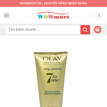
Bỏ
WOWMART.VN | CHUYÊN HÀNG NHẬP KHẨU
qua
nội
dung
Tìm
kiếm: