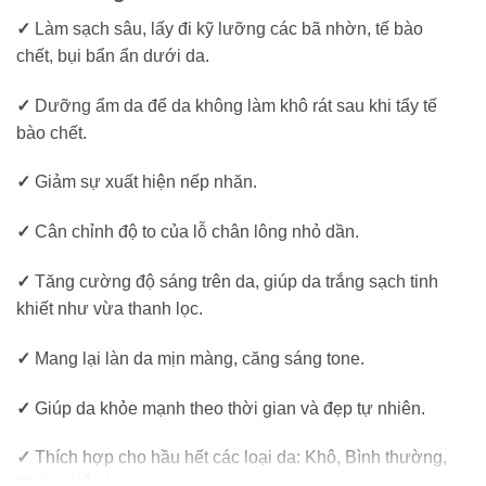
✓
Làm sạch sâu, lấy đi kỹ lưỡng các bã nhờn, tế bào
chết, bụi bẩn ẩn dưới da.
✓
Dưỡng ẩm da để da không làm khô rát sau khi tẩy tế
bào chết.
✓
Giảm sự xuất hiện nếp nhăn.
✓
Cân chỉnh độ to của lỗ chân lông nhỏ dần.
✓
Tăng cường độ sáng trên da, giúp da trắng sạch tinh
khiết như vừa thanh lọc.
✓
Mang lại làn da mịn màng, căng sáng tone.
✓
Giúp da khỏe mạnh theo thời gian và đẹp tự nhiên.
✓
Thích hợp cho hầu hết các loại da: Khô, Bình thường,
Nhờn, Hỗn hợp.