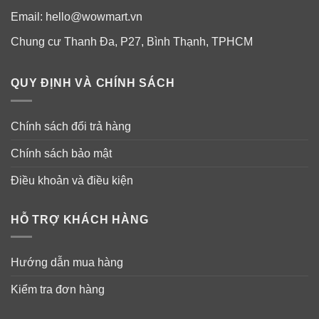
(Panthenol), vitamin C và vitamin E (Tocopheryl
Email:
hello@wowmart.vn
axetat)
kết hợp cùng với các chất khoáng giúp xóa mờ
Chung cư Thanh Đa, P27, Bình Thạnh, TPHCM
nếp nhăn, vết nám và sạm da, đồng thời thu nhỏ lỗ chân
Dài.
QUY ĐỊNH VÀ CHÍNH SÁCH
Chính sách đổi trả hàng
Chính sách bảo mật
Điều khoản và điều kiện
HỖ TRỢ KHÁCH HÀNG
Hướng dẫn mua hàng
Kiểm tra đơn hàng