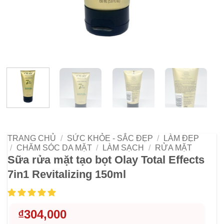
TRANG CHỦ
/
SỨC KHỎE - SẮC ĐẸP
/
LÀM ĐẸP
/
CHĂM SÓC DA MẶT
/
LÀM SẠCH
/
RỬA MẶT
Sữa rửa mặt tạo bọt Olay Total Effects
7in1 Revitalizing 150ml
₫
304,000