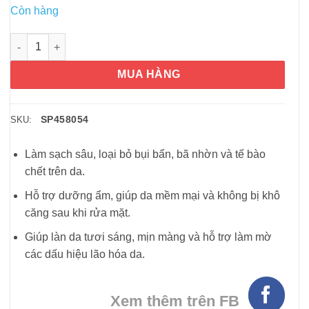
Còn hàng
Sữa rửa mặt tạo bọt Olay Total Effects 7in1 Revitalizing 150ml 
MUA HÀNG
SP458054
SKU:
Làm sạch sâu, loại bỏ bụi bẩn, bã nhờn và tế bào
chết trên da.
Hỗ trợ dưỡng ẩm, giúp da mềm mại và không bị khô
căng sau khi rửa mặt.
Giúp làn da tươi sáng, mịn màng và hỗ trợ làm mờ
các dấu hiệu lão hóa da.
Xem thêm trên FB