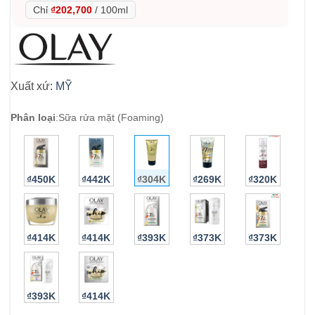
Chỉ
₫202,700
/
100ml
Xuất xứ:
MỸ
Phân loại
:
Sữa rửa mặt (Foaming)
₫450K
₫442K
₫304K
₫269K
₫320K
₫414K
₫414K
₫393K
₫373K
₫373K
₫393K
₫414K