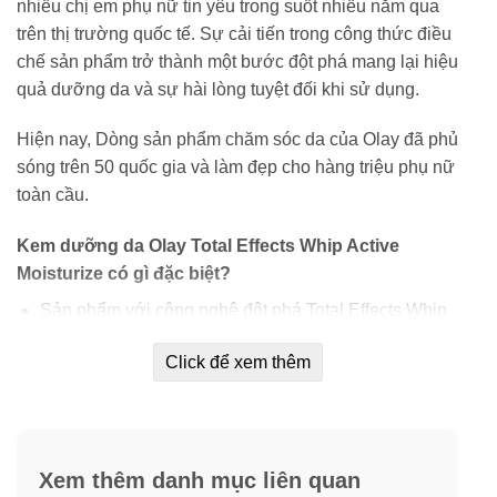
nhiều chị em phụ nữ tin yêu trong suốt nhiều năm qua
trên thị trường quốc tế. Sự cải tiến trong công thức điều
chế sản phẩm trở thành một bước đột phá mang lại hiệu
quả dưỡng da và sự hài lòng tuyệt đối khi sử dụng.
Hiện nay, Dòng sản phẩm chăm sóc da của Olay đã phủ
sóng trên 50 quốc gia và làm đẹp cho hàng triệu phụ nữ
toàn cầu.
Kem dưỡng da Olay Total Effects Whip Active
Moisturize có gì đặc biệt?
Sản phẩm với công nghệ đột phá Total Effects Whip
giúp đẩy dưỡng chất vào bên trong da một cách nhẹ
Click để xem thêm
nhàng.
Chất kem Olay mịn mượt nhanh chóng chuyển hóa
thành dạng lỏng rồi thẩm thấu vào sâu bên trong mà
không để lại dấu vết bên ngoài, nhẹ nhàng nuôi
Xem thêm danh mục liên quan
dưỡng làn da, không gây bí lỗ chân lông, nặng mặt