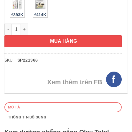
₫393K
₫414K
Kem dưỡng chống nắng Olay Total Effects Whip Active Moistur
MUA HÀNG
SP221366
SKU:
Xem thêm trên FB
MÔ TẢ
THÔNG TIN BỔ SUNG
Kem dưỡng chống nắng Olay Total