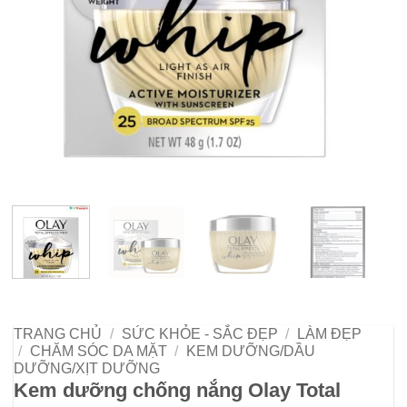
TRANG CHỦ
/
SỨC KHỎE - SẮC ĐẸP
/
LÀM ĐẸP
/
CHĂM SÓC DA MẶT
/
KEM DƯỠNG/DẦU
DƯỠNG/XỊT DƯỠNG
Kem dưỡng chống nắng Olay Total