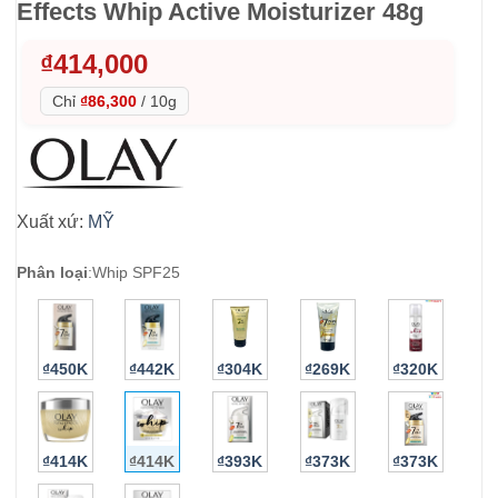
Effects Whip Active Moisturizer 48g
₫
414,000
Chỉ
₫86,300
/
10g
Xuất xứ:
MỸ
Phân loại
:
Whip SPF25
₫450K
₫442K
₫304K
₫269K
₫320K
₫414K
₫414K
₫393K
₫373K
₫373K