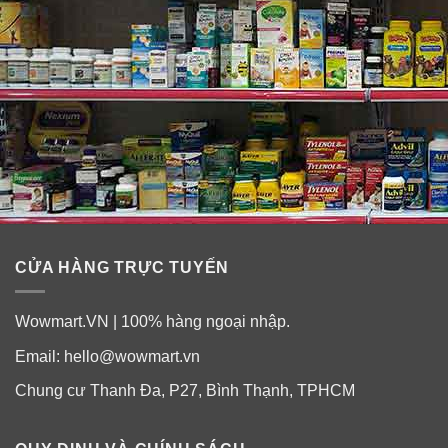
CỬA HÀNG TRỰC TUYẾN
Wowmart.VN | 100% hàng ngoại nhập.
Thành phần sữa nước Ensure Original
Email:
hello@wowmart.vn
Nutrition Shake vị Milk Chocolate
Chung cư Thanh Đa, P27, Bình Thạnh, TPHCM
Thành phần
: Water, Corn Maltodextrin, Sugar, Milk
Protein Concentrate, Blend of Vegetable Oils (Canola,
Corn), Soy Protein Isolate, Cocoa Powder (Processed