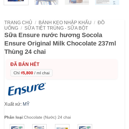
TRANG CHỦ
/
BÁNH KẸO NHẬP KHẨU
/
ĐỒ
UỐNG
/
SỮA TIỆT TRÙNG - SỮA BỘT
Sữa Ensure nước hương Socola
Ensure Original Milk Chocolate 237ml
Thùng 24 chai
ĐÃ BÁN HẾT
Chỉ
₫5,800
/
ml chai
Xuất xứ:
MỸ
Phân loại
:
Chocolate (Nước) 24 chai