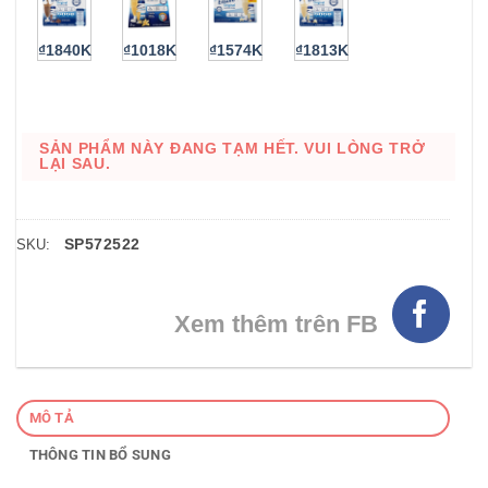
₫1840K
₫1018K
₫1574K
₫1813K
SẢN PHẨM NÀY ĐANG TẠM HẾT. VUI LÒNG TRỞ
LẠI SAU.
SP572522
SKU:
Xem thêm trên FB
MÔ TẢ
THÔNG TIN BỔ SUNG