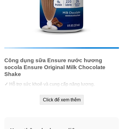
Công dụng sữa Ensure nước hương
socola Ensure Original Milk Chocolate
Shake
✓
Hỗ trợ sức khoẻ và cung cấp năng lượng.
✓
Bổ sung đầy đủ dinh dưỡng mỗi ngày cho cơ thể.
Click để xem thêm
✓
Hương vị thơm ngon, bổ dưỡng giàu đạm và chất
chống oxy hoá (Vitamin C, E & Selenium).