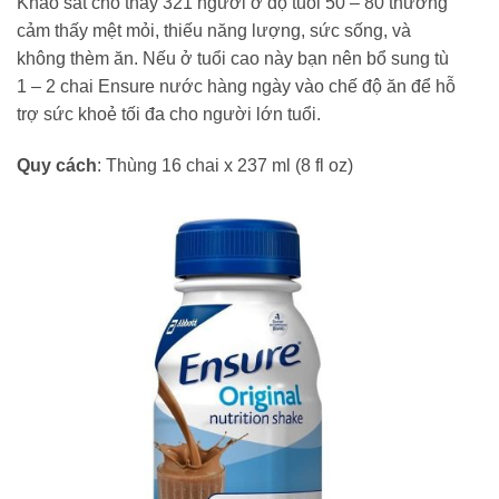
Khảo sát cho thấy 321 người ở độ tuổi 50 – 80 thường
cảm thấy mệt mỏi, thiếu năng lượng, sức sống, và
không thèm ăn. Nếu ở tuổi cao này bạn nên bổ sung tù
1 – 2 chai Ensure nước hàng ngày vào chế độ ăn để hỗ
trợ sức khoẻ tối đa cho người lớn tuổi.
Quy cách
: Thùng 16 chai x 237 ml (8 fl oz)