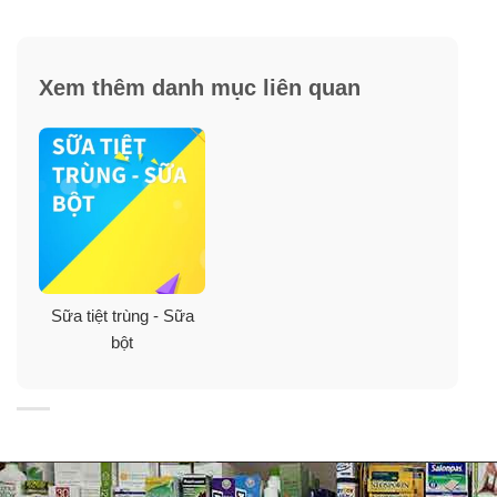
Giúp cơ thể khỏe mạnh, tăng sức đề kháng.
Đáp ứng nhu cầu dinh dưỡng của cơ thể.
Xem thêm danh mục liên quan
Đặc trưng của sản phẩm sữa Ensure
Original Nutrition Powder
Ưu điểm nổi bật của sản phẩm là hương vị thơm ngon,
có vị hơi beo béo, đọ ngọt vừa phải, cộng với hương
vani dễ uống, điều này làm nên sự đặc biệt của sản
phẩm và đặc trưng riêng so với các loại sữa thông
thường.
Sữa tiệt trùng - Sữa
bột
Tùy vào sự sáng tạo và sở thích của bạn mà có thể kết
hợp sữa Ensure với các loại siro hoặc trái cây, hoa quả
vào để tạo nên hương vị khác lạ và dễ uống.
Đối tượng sử dụng sữa bột Ensure
Original Nutrition Powder: