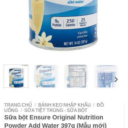
TRANG CHỦ
/
BÁNH KẸO NHẬP KHẨU
/
ĐỒ
UỐNG
/
SỮA TIỆT TRÙNG - SỮA BỘT
Sữa bột Ensure Original Nutrition
Powder Add Water 397g (Mẫu mới)