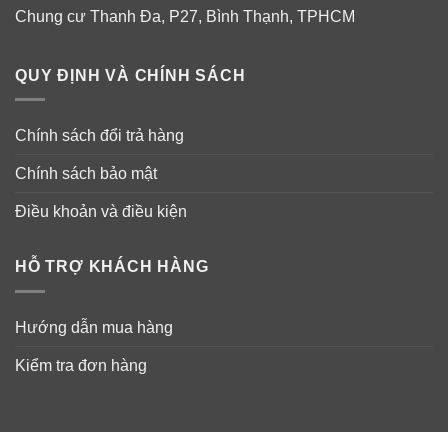
Vitamin C
Chung cư Thanh Đa, P27, Bình Thạnh, TPHCM
Vitamin D
Vitamin A
QUY ĐỊNH VÀ CHÍNH SÁCH
Vitamin B6
Chính sách đổi trả hàng
Vitamin B12
Và một số các thành phần khác như: natri, sucrose,
Chính sách bảo mật
kali, kẽm sulfat, cholin chlorid, pyridoxin hydrochlorid,
Điều khoản và điều kiện
thiamin hydrochlorid, riboflavin, folic acid, biotin…
HỖ TRỢ KHÁCH HÀNG
Hướng dẫn mua hàng
Kiểm tra đơn hàng