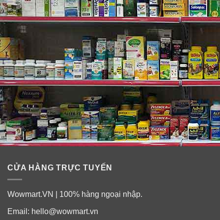
Sữa bột Ensure là nguồn cung cấp dinh dưỡng dồi dào
cho cơ thể, thích hợp cho nhiều đối tượng:
Phụ nữ mang thai và sau sinh
Người già kém ăn, thiếu hụt dinh dưỡng
Người bệnh mới ốm dậy, sau phẩu thuật cần phục
hồi sức khỏe
Thích hợp với đối tượng không dung nạp Lactose
Thành phần có trong sữa bột Ensure
Original Nutrition Powder:
Sản phẩm không chứa Gluten, Lactose, các chất tạo
CỬA HÀNG TRỰC TUYẾN
màu, hương liệu…
Tinh bột bắp thủy phân, dầu bắp, protein đậu nành
Wowmart.VN | 100% hàng ngoại nhập.
Calcium
Email:
hello@wowmart.vn