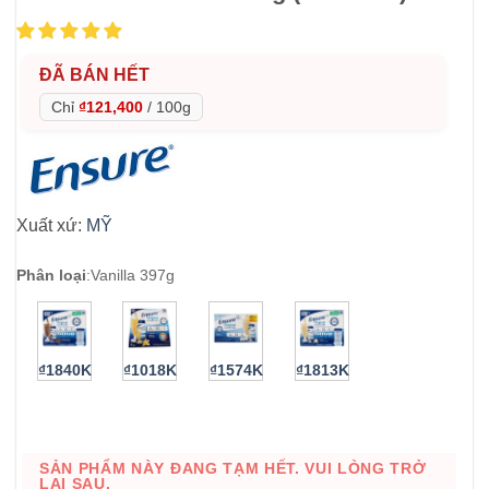
ĐÃ BÁN HẾT
Chỉ
₫121,400
/
100g
Xuất xứ:
MỸ
Phân loại
:
Vanilla 397g
₫1840K
₫1018K
₫1574K
₫1813K
SẢN PHẨM NÀY ĐANG TẠM HẾT. VUI LÒNG TRỞ
LẠI SAU.