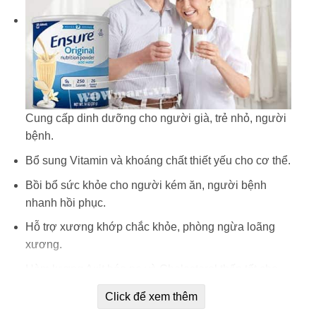
Cung cấp dinh dưỡng cho người già, trẻ nhỏ, người
bệnh.
Bổ sung Vitamin và khoáng chất thiết yếu cho cơ thể.
Bồi bổ sức khỏe cho người kém ăn, người bệnh
nhanh hồi phục.
Hỗ trợ xương khớp chắc khỏe, phòng ngừa loãng
xương.
Hàm lượng Axit béo no và Cholestorol thấp tốt cho
hệ tim mạch.
Click để xem thêm
Bổ sung DHA, Omega cho trẻ phát triển trí não.