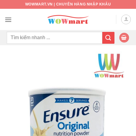
Bỏ
WOWMART.VN | CHUYÊN HÀNG NHẬP KHẨU
qua
nội
dung
Tìm
kiếm: