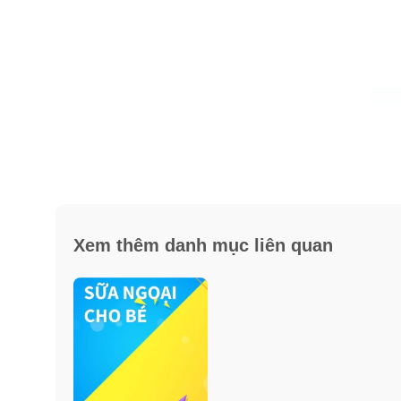
Xem thêm danh mục liên quan
SỰ TỔ HỢP CÁC DINH DƯỠNG QUAN TRỌNG
: En