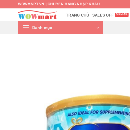
Bỏ
WOWMART.VN | CHUYÊN HÀNG NHẬP KHẨU
qua
SALES OFF
TRANG CHỦ
nội
dung
Danh mục