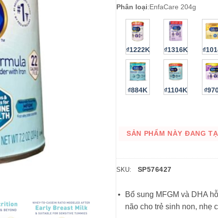
Phân loại
:
EnfaCare 204g
₫1222K
₫1316K
₫10
₫884K
₫1104K
₫97
SẢN PHẨM NÀY ĐANG TẠM
SP576427
SKU:
Bổ sung MFGM và DHA hỗ tr
não cho trẻ sinh non, nhẹ 