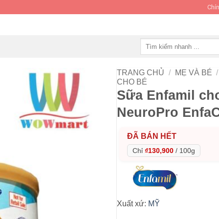
Chín
Tìm
kiếm:
TRANG CHỦ
/
MẸ VÀ BÉ
/
CHO BÉ
Sữa Enfamil cho
NeuroPro EnfaC
ĐÃ BÁN HẾT
Chỉ
₫130,900
/
100g
Xuất xứ:
MỸ