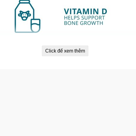
Click để xem thêm
famil Enfacare là sự kết hợp của vitamin D, Omega-3 DHA và vit