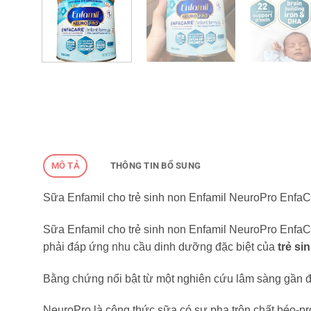
MÔ TẢ
THÔNG TIN BỔ SUNG
Sữa Enfamil cho trẻ sinh non Enfamil NeuroPro EnfaC
Sữa Enfamil cho trẻ sinh non Enfamil NeuroPro EnfaC
phải đáp ứng nhu cầu dinh dưỡng đặc biệt của
trẻ si
Bằng chứng nổi bật từ một nghiên cứu lâm sàng gần đ
NeuroPro là công thức sữa có sự pha trộn chất béo-p