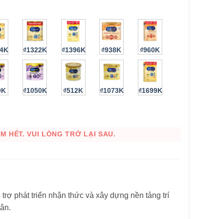
14K
₫1322K
₫1396K
₫938K
₫960K
0K
₫1050K
₫512K
₫1073K
₫1699K
HÌNH THẬT
 HẾT. VUI LÒNG TRỞ LẠI SAU.
ợ phát triển nhận thức và xây dựng nền tảng trí
cân.