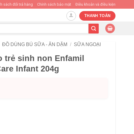
h sách đổi trả hàng
Chính sách bảo mật
Điều khoản và điều kiện
THANH TOÁN
ĐỒ DÙNG BÚ SỮA - ĂN DẶM
/
SỮA NGOẠI
 trẻ sinh non Enfamil
are Infant 204g