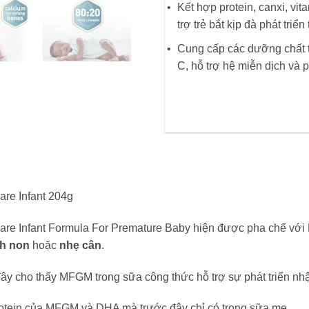
Kết hợp protein, canxi, vi
trợ trẻ bắt kịp đà phát triển
Cung cấp các dưỡng chất t
C, hỗ trợ hệ miễn dịch và p
are Infant 204g
are Infant Formula For Premature Baby
hiện được pha chế với 
nh non
hoặc
nhẹ cân
.
ây cho thấy MFGM trong sữa công thức hỗ trợ sự phát triển nh
rotein của MFGM và DHA mà trước đây chỉ có trong sữa mẹ.