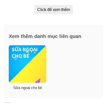
thương hiệu #1 được các bác sĩ nhi khoa khuyên dùng.
Click để xem thêm
Sữa Enfamil hộp giấy màu tím Enfamil Gentlease dành
riêng cho trẻ bị đầy hơi, khó tiêu, hay nôn trớ và quấy
khóc, khó chịu. Sữa công thức Enfamil Gentlease
NeuroPro giúp giảm đầy hơi, quấy khóc cho bé trong
Xem thêm danh mục liên quan
suốt 24 giờ.
Đây được xem là công thức có hỗn hợp chất béo-
protein của
MFGM
và
DHA
, trước đây chỉ có trong sữa
mẹ.
Sữa bột Enfamil Neuro Pro Gentlease chính là nguồn
dinh dưỡng đầy đủ cho bé suốt 12 tháng đầu đời. Nó
Sữa ngoại cho bé
được bổ sung bởi
protein dễ tiêu hóa
và
prebiotic kép
cho sức khỏe miễn dịch còn non nớt của trẻ.