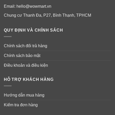
Đảm bảo hàm lượng dinh dưỡng cần thiết cho trẻ sơ
Email:
hello@wowmart.vn
sinh.
Chung cư Thanh Đa, P27, Bình Thạnh, TPHCM
Công thức độc quyền Neuro Complete được kết hợp
một cách hoàn hảo.
QUY ĐỊNH VÀ CHÍNH SÁCH
Bổ sung các dưỡng chất: Choline, Sắt và DHA.
Giúp phát triển não bộ.
Chính sách đổi trả hàng
Phát triển thị giác non nớt của trẻ dưới 1 tuổi.
Chính sách bảo mật
Giàu vitamin và khoáng chất.
Điều khoản và điều kiện
Giúp bé phát triển toàn diện về thể chất và trí tuệ.
Bột sữa mịn, dễ tan, dễ khuấy và hệ tiêu hóa của bé
HỖ TRỢ KHÁCH HÀNG
dễ hấp thu.
Vị sữa dễ uống, gây thích thú cho bé.
Hướng dẫn mua hàng
Kiểm tra đơn hàng