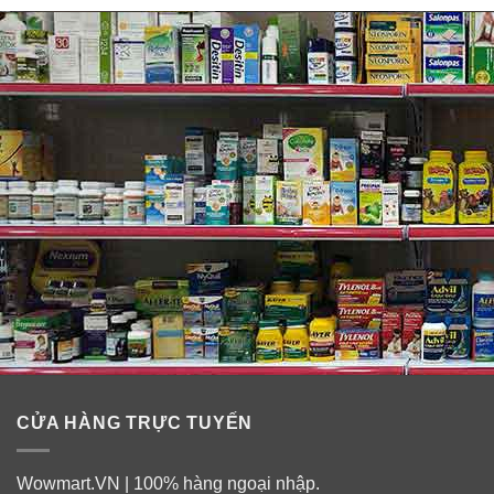
CỬA HÀNG TRỰC TUYẾN
Ưu điểm của sữa Enfamil Neuro Pro
Gentlease
Wowmart.VN | 100% hàng ngoại nhập.