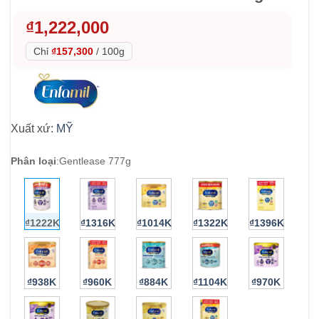
₫
1,222,000
Chỉ
₫157,300
/
100g
Xuất xứ:
MỸ
Phân loại
:
Gentlease 777g
₫1222K
₫1316K
₫1014K
₫1322K
₫1396K
₫938K
₫960K
₫884K
₫1104K
₫970K