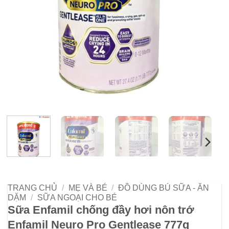
TRANG CHỦ
/
MẸ VÀ BÉ
/
ĐỒ DÙNG BÚ SỮA - ĂN
DẶM
/
SỮA NGOẠI CHO BÉ
Sữa Enfamil chống đầy hơi nôn trớ
Enfamil Neuro Pro Gentlease 777g