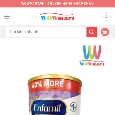
Bỏ
WOWMART.VN | CHUYÊN HÀNG NHẬP KHẨU
qua
nội
dung
Tìm
kiếm: