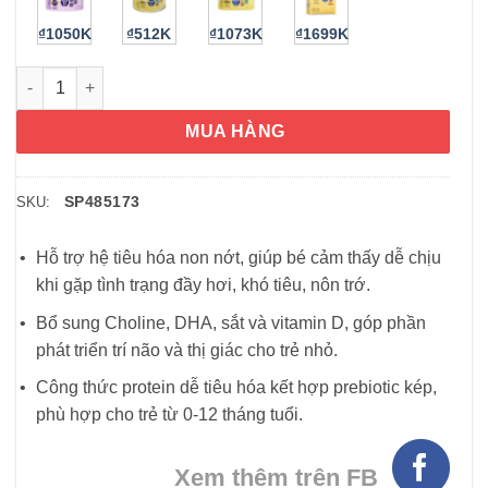
₫1050K
₫512K
₫1073K
₫1699K
Sữa Enfamil chống đầy hơi nôn trớ Enfamil Neuro Pro Gentlea
MUA HÀNG
SP485173
SKU:
Hỗ trợ hệ tiêu hóa non nớt, giúp bé cảm thấy dễ chịu
khi gặp tình trạng đầy hơi, khó tiêu, nôn trớ.
Bổ sung Choline, DHA, sắt và vitamin D, góp phần
phát triển trí não và thị giác cho trẻ nhỏ.
Công thức protein dễ tiêu hóa kết hợp prebiotic kép,
phù hợp cho trẻ từ 0-12 tháng tuổi.
Xem thêm trên FB