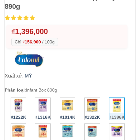
890g
₫
1,396,000
Chỉ
₫156,900
/
100g
Xuất xứ:
MỸ
Phân loại
:
Infant Box 890g
₫1222K
₫1316K
₫1014K
₫1322K
₫1396K