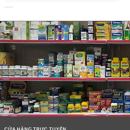
Cách pha sữa Enfamil Non GMO
Những điều nên lưu ý và cách bảo quản sữa
Enfamil Non GMO
Không dùng lò vi sóng để pha hay hâm nóng sữa vì có
thể làm hỏng sữa. Dùng nhiều lần lượng sữa pha
không đúng cách có thể gây hại. Nên loại bỏ phần sữa
bé không uống hết.
Tùy vào cơ địa của mỗi bé mà gia giảm hoặc tăng
lượng sữa cho bé.
CỬA HÀNG TRỰC TUYẾN