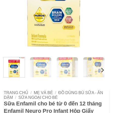
TRANG CHỦ
/
MẸ VÀ BÉ
/
ĐỒ DÙNG BÚ SỮA - ĂN
DẶM
/
SỮA NGOẠI CHO BÉ
Sữa Enfamil cho bé từ 0 đến 12 tháng
Enfamil Neuro Pro Infant Hộp Giấy