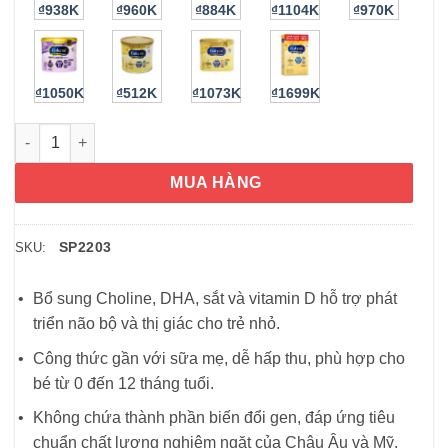
₫938K
₫960K
₫884K
₫1104K
₫970K
₫1050K
₫512K
₫1073K
₫1699K
Sữa Enfamil cho bé từ 0 đến 12 tháng Enfamil Neuro Pro Infan
MUA HÀNG
SP2203
SKU:
Bổ sung Choline, DHA, sắt và vitamin D hỗ trợ phát
triển não bộ và thị giác cho trẻ nhỏ.
Công thức gần với sữa mẹ, dễ hấp thu, phù hợp cho
bé từ 0 đến 12 tháng tuổi.
Không chứa thành phần biến đổi gen, đáp ứng tiêu
chuẩn chất lượng nghiêm ngặt của Châu Âu và Mỹ.