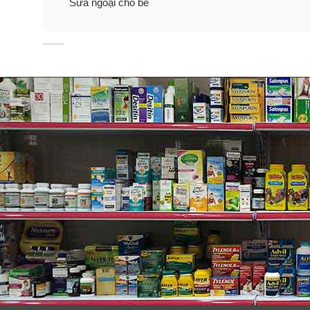
Sữa ngoại cho bé
Hướng dẫn pha sữa Enfamil
1 thìa sữa bột (cỡ 8.8g) pha với 2 fl oz (cỡ 59 – 60
Nước pha sữa nóng ấm cỡ 40 độ C.
Lắc đều cho sữa tan hết.
Kiểm tra lại độ nóng trước khi cho bé uống.