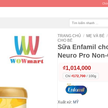
Chín
Tìm
kiếm:
TRANG CHỦ
/
MẸ VÀ BÉ
/
CHO BÉ
Sữa Enfamil cho
Neuro Pro Non-
₫
1,014,000
Chỉ
₫172,700
/
100g
Xuất xứ:
MỸ