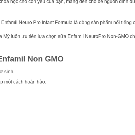
hoa học cho con yêu của bạn, mang đến cho bé nguồn dinh dư
Enfamil Neuro Pro Infant Formula là dòng sản phẩm nổi tiếng 
i của Mỹ luôn ưu tiên lựa chọn sữa Enfamil NeuroPro Non-GMO
 Enfamil Non GMO
ơ sinh.
p một cách hoàn hảo.