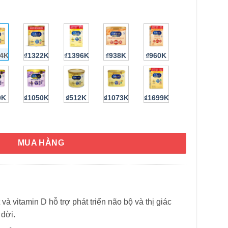
14K
₫1322K
₫1396K
₫938K
₫960K
0K
₫1050K
₫512K
₫1073K
₫1699K
g tuổi Enfamil Neuro Pro Non-GMO Infant 587g số lượng
MUA HÀNG
à vitamin D hỗ trợ phát triển não bộ và thị giác
 đời.
HÌNH THẬT