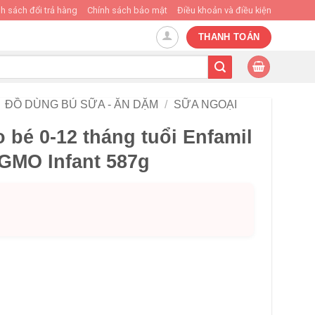
h sách đổi trả hàng
Chính sách bảo mật
Điều khoản và điều kiện
THANH TOÁN
ĐỒ DÙNG BÚ SỮA - ĂN DẶM
/
SỮA NGOẠI
 bé 0-12 tháng tuổi Enfamil
GMO Infant 587g