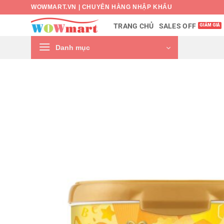
Bỏ
WOWMART.VN | CHUYÊN HÀNG NHẬP KHẨU
qua
SALES OFF
TRANG CHỦ
nội
dung
Danh mục