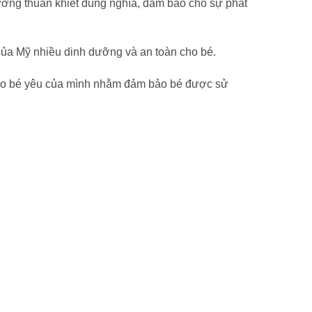
ỡng thuần khiết đúng nghĩa, đảm bảo cho sự phát
của Mỹ nhiều dinh dưỡng và an toàn cho bé.
 cho bé yêu của mình nhằm đảm bảo bé được sử