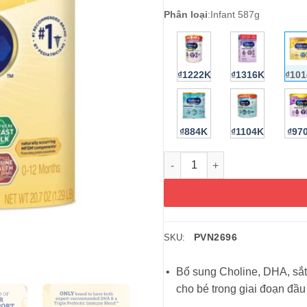
Phân loại
:
Infant 587g
₫1222K
₫1316K
₫10
₫884K
₫1104K
₫97
Sữa Enfamil cho bé 0-12 thán
PVN2696
SKU:
Bổ sung Choline, DHA, sắt v
cho bé trong giai đoạn đầu