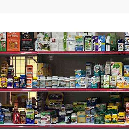
 ML) nước đun sôi, hơi ấm.