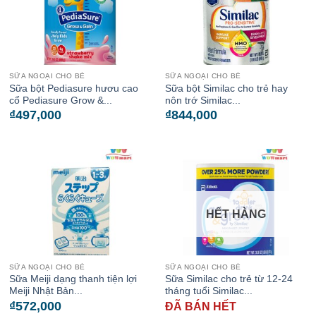
SỮA NGOẠI CHO BÉ
SỮA NGOẠI CHO BÉ
Sữa bột Pediasure hươu cao
Sữa bột Similac cho trẻ hay
cổ Pediasure Grow &...
nôn trớ Similac...
₫
497,000
₫
844,000
HẾT HÀNG
SỮA NGOẠI CHO BÉ
SỮA NGOẠI CHO BÉ
Sữa Meiji dạng thanh tiện lợi
Sữa Similac cho trẻ từ 12-24
Meiji Nhật Bản...
tháng tuổi Similac...
₫
572,000
ĐÃ BÁN HẾT