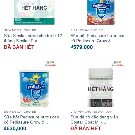
HẾT HÀNG
SỮA NGOẠI CHO BÉ
SỮA NGOẠI CHO BÉ
Sữa Similac nước cho trẻ 0-12
Sữa bột Pediasure hươu cao
tháng Similac For...
cổ Pediasure Grow &...
₫
579,000
ĐÃ BÁN HẾT
HẾT HÀNG
SỮA NGOẠI CHO BÉ
VITAMIN CHO NGƯỜI LỚN
Sữa bột Pediasure hươu cao
Sữa dê cô đặc dạng viên
cổ Pediasure Grow &...
Costar Goat Milk...
₫
630,000
ĐÃ BÁN HẾT