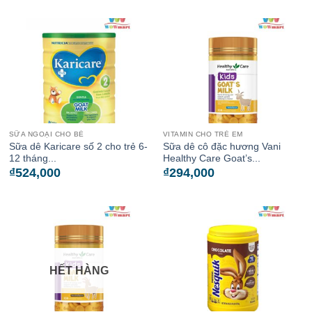
SỮA NGOẠI CHO BÉ
VITAMIN CHO TRẺ EM
Sữa dê Karicare số 2 cho trẻ 6-
Sữa dê cô đặc hương Vani
12 tháng...
Healthy Care Goat’s...
₫
524,000
₫
294,000
HẾT HÀNG