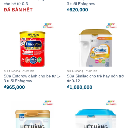
cho bé từ 0-3...
3 tuổi Enfagrow...
₫
620,000
ĐÃ BÁN HẾT
SỮA NGOẠI CHO BÉ
SỮA NGOẠI CHO BÉ
Sữa Enfgrow dành cho bé từ 1-
Sữa Similac cho trẻ hay nôn trớ
3 tuổi Enfagrow...
từ 0-12...
₫
965,000
₫
1,080,000
HẾT HÀNG
HẾT HÀNG