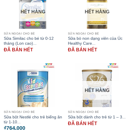
HẾT HÀNG
HẾT HÀNG
SỮA NGOẠI CHO BÉ
SỮA NGOẠI CHO BÉ
Sữa Similac cho bé từ 0-12
Sữa bò non dạng viên của Úc
tháng (Lon cao)...
Healthy Care...
ĐÃ BÁN HẾT
ĐÃ BÁN HẾT
HẾT HÀNG
SỮA NGOẠI CHO BÉ
SỮA NGOẠI CHO BÉ
Sữa bột Nestlé cho trẻ biếng ăn
Sữa bột dành cho trẻ từ 1 – 3...
từ 1-10...
ĐÃ BÁN HẾT
₫
764,000