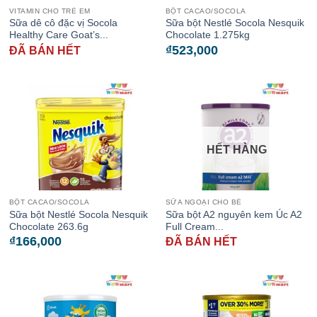
VITAMIN CHO TRẺ EM
BỘT CACAO/SOCOLA
Sữa dê cô đặc vị Socola
Sữa bột Nestlé Socola Nesquik
Healthy Care Goat’s...
Chocolate 1.275kg
₫
523,000
ĐÃ BÁN HẾT
HẾT HÀNG
BỘT CACAO/SOCOLA
SỮA NGOẠI CHO BÉ
Sữa bột Nestlé Socola Nesquik
Sữa bột A2 nguyên kem Úc A2
Chocolate 263.6g
Full Cream...
₫
166,000
ĐÃ BÁN HẾT