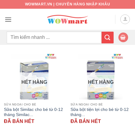
Bỏ
WOWMART.VN | CHUYÊN HÀNG NHẬP KHẨU
qua
nội
dung
Tìm
kiếm:
HẾT HÀNG
HẾT HÀNG
SỮA NGOẠI CHO BÉ
SỮA NGOẠI CHO BÉ
Sữa bột Similac cho bé từ 0-12
Sữa bột tiện lợi cho bé từ 0-12
tháng Similac...
tháng...
ĐÃ BÁN HẾT
ĐÃ BÁN HẾT