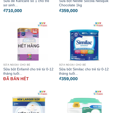
Sữa dê Karicare số 1 cho trẻ
Sữa bột Nestlé Socola Nesquik
sơ sinh...
Chocolate 1kg
₫
710,000
₫
359,000
HẾT HÀNG
SỮA NGOẠI CHO BÉ
SỮA NGOẠI CHO BÉ
Sữa bột Enfamil cho trẻ từ 0-12
Sữa bột Similac cho trẻ từ 0-12
tháng tuổi...
tháng tuổi...
₫
359,000
ĐÃ BÁN HẾT