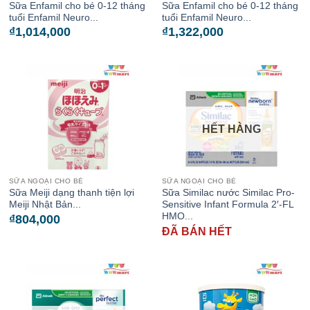
Sữa Enfamil cho bé 0-12 tháng
Sữa Enfamil cho bé 0-12 tháng
tuổi Enfamil Neuro...
tuổi Enfamil Neuro...
₫
1,014,000
₫
1,322,000
HẾT HÀNG
SỮA NGOẠI CHO BÉ
SỮA NGOẠI CHO BÉ
Sữa Meiji dạng thanh tiện lợi
Sữa Similac nước Similac Pro-
Meiji Nhật Bản...
Sensitive Infant Formula 2′-FL
HMO...
₫
804,000
ĐÃ BÁN HẾT