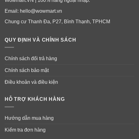
Wowmart.VN | 100% hàng ngoại nhập.
Email:
hello@wowmart.vn
Chung cư Thanh Đa, P27, Bình Thạnh, TPHCM
QUY ĐỊNH VÀ CHÍNH SÁCH
Chính sách đổi trả hàng
Chính sách bảo mật
Điều khoản và điều kiện
HỖ TRỢ KHÁCH HÀNG
Hướng dẫn mua hàng
Kiểm tra đơn hàng
Siro Zarbee’s Naturals Children’s Cough