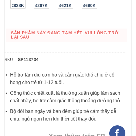
₫828K
₫267K
₫621K
₫690K
SẢN PHẨM NÀY ĐANG TẠM HẾT. VUI LÒNG TRỞ
LẠI SAU.
SP113734
SKU:
Hỗ trợ làm dịu cơn ho và cảm giác khó chịu ở cổ
họng cho trẻ từ 1-12 tuổi.
Công thức chiết xuất lá thường xuân giúp làm sạch
chất nhầy, hỗ trợ cảm giác thông thoáng đường thở.
Bộ đôi ban ngày và ban đêm giúp trẻ cảm thấy dễ
chịu, ngủ ngon hơn khi thời tiết thay đổi.