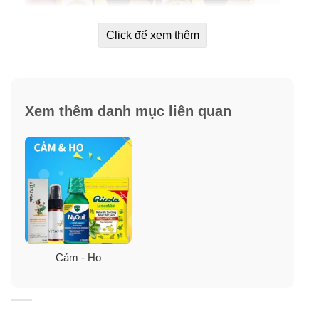
Click để xem thêm
Xem thêm danh mục liên quan
Siro ho Zarbee’s Naturals Children’s Cough
Syrup Daytime
:
Giúp làm dịu cơn ho liên quan đến khàn giọng, khô
họng, viêm rát cổ họng. Dành cho trẻ từ
1 tuổi đến 12
tuổi
.
Cảm - Ho
Công dụng:
✓
Trị ho.