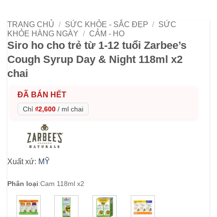
TRANG CHỦ
/
SỨC KHỎE - SẮC ĐẸP
/
SỨC
KHỎE HÀNG NGÀY
/
CẢM - HO
Siro ho cho trẻ từ 1-12 tuổi Zarbee’s
Cough Syrup Day & Night 118ml x2
chai
ĐÃ BÁN HẾT
Chỉ
₫2,600
/
ml chai
Xuất xứ:
MỸ
Phân loại
:
Cam 118ml x2