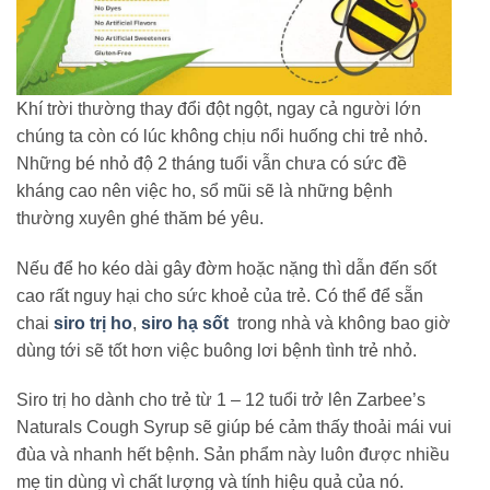
Khí trời thường thay đổi đột ngột, ngay cả người lớn
chúng ta còn có lúc không chịu nổi huống chi trẻ nhỏ.
Những bé nhỏ độ 2 tháng tuổi vẫn chưa có sức đề
kháng cao nên việc ho, sổ mũi sẽ là những bệnh
thường xuyên ghé thăm bé yêu.
Nếu để ho kéo dài gây đờm hoặc nặng thì dẫn đến sốt
cao rất nguy hại cho sức khoẻ của trẻ. Có thể để sẵn
chai
siro trị ho
,
siro hạ sốt
trong nhà và không bao giờ
dùng tới sẽ tốt hơn việc buông lơi bệnh tình trẻ nhỏ.
Siro trị ho dành cho trẻ từ 1 – 12 tuổi trở lên Zarbee’s
Naturals Cough Syrup sẽ giúp bé cảm thấy thoải mái vui
đùa và nhanh hết bệnh. Sản phẩm này luôn được nhiều
mẹ tin dùng vì chất lượng và tính hiệu quả của nó.