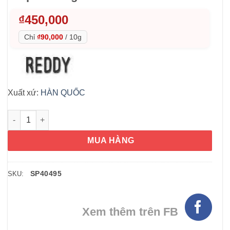
₫
450,000
Chỉ
₫90,000
/
10g
Xuất xứ:
HÀN QUỐC
Serum ngừa mụn Cerassol Cica Ampoule 50g số lượng
MUA HÀNG
SP40495
SKU:
Xem thêm trên FB