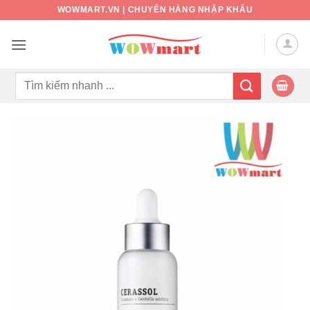
Bỏ
WOWMART.VN | CHUYÊN HÀNG NHẬP KHẨU
qua
nội
dung
Tìm
kiếm: