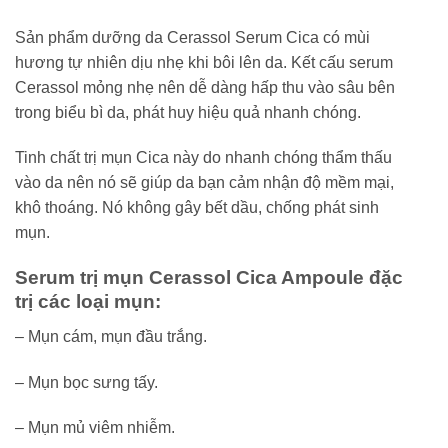
Sản phẩm dưỡng da Cerassol Serum Cica có mùi
hương tự nhiên dịu nhẹ khi bôi lên da. Kết cấu serum
Cerassol mỏng nhẹ nên dễ dàng hấp thu vào sâu bên
trong biểu bì da, phát huy hiệu quả nhanh chóng.
Tinh chất trị mụn Cica này do nhanh chóng thẩm thấu
vào da nên nó sẽ giúp da bạn cảm nhận độ mềm mại,
khô thoáng. Nó không gây bết dầu, chống phát sinh
mụn.
Serum trị mụn Cerassol Cica Ampoule đặc
trị các loại mụn:
– Mụn cám, mụn đầu trắng.
– Mụn bọc sưng tấy.
– Mụn mủ viêm nhiễm.