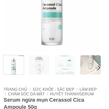
TRANG CHỦ
/
SỨC KHỎE - SẮC ĐẸP
/
LÀM ĐẸP
/
CHĂM SÓC DA MẶT
/
HUYẾT THANH/SERUM
Serum ngừa mụn Cerassol Cica
Ampoule 50g