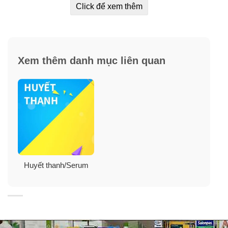
– Da bị sẹo sau mụn cần tái tạo và phục hồi những tổn
Click để xem thêm
thương do mụn.
– Da nhạy cảm.
Xem thêm danh mục liên quan
Huyết thanh/Serum