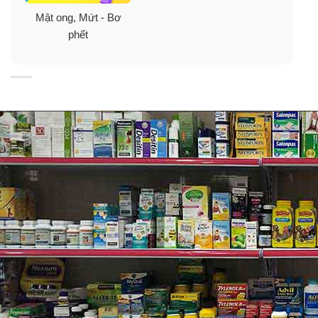
Mật ong, Mứt - Bơ
phết
Công dụng mật ong Absolute Organic
Australian Manuka Honey
✓
Có tính kháng khuẩn cao, ngăn ngừa nhiễm trùng và