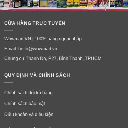
các bệnh lây nhiễm hô hấp.
✓
Giúp vết thương mau lành, cải thiện các bệnh về
đường ruột.
CỬA HÀNG TRỰC TUYẾN
✓
Duy trì và nâng cao khả năng đề kháng của cơ thể.
Wowmart.VN | 100% hàng ngoại nhập.
✓
Làm đẹp da, chống lão hoá, giảm mờ nếp nhăn, làm
Email:
hello@wowmart.vn
sáng mịn da.
Chung cư Thanh Đa, P27, Bình Thạnh, TPHCM
✓
Hỗ trợ trị ho, đau họng, đau bao tử, viêm ruột, tiêu
chảy, giúp thông cổ.
QUY ĐỊNH VÀ CHÍNH SÁCH
Chính sách đổi trả hàng
Chính sách bảo mật
Điều khoản và điều kiện