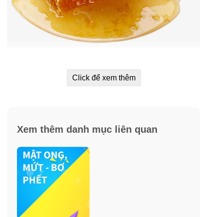
Ưu điểm mật ong Absolute Organic
Click để xem thêm
Australian Manuka Honey
✓
Không chứa BPA.
✓
Nguyên chất.
Xem thêm danh mục liên quan
✓
Vị thơm ngon, ngọt tự nhiên.
✓
Được xuất xứ và đóng gói tại Úc.