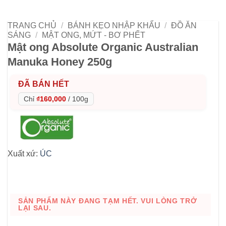
TRANG CHỦ
/
BÁNH KẸO NHẬP KHẨU
/
ĐỒ ĂN
SÁNG
/
MẬT ONG, MỨT - BƠ PHẾT
Mật ong Absolute Organic Australian
Manuka Honey 250g
ĐÃ BÁN HẾT
Chỉ
₫160,000
/
100g
Xuất xứ:
ÚC
SẢN PHẨM NÀY ĐANG TẠM HẾT. VUI LÒNG TRỞ
LẠI SAU.