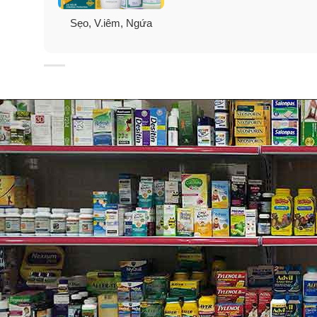
Sẹo, V.iêm, Ngứa
Công dụng kem mỡ Neosporin M
✓
Bảo vệ vết thương khỏi nhiễm trùng suốt 24 giờ bô
✓
Sức mạnh tối đa giảm cơn đau của vết thương.
✓
Làm dịu vết cắt đau, đứt tay, vết xước, vết côn trùng
✓
Bắt đầu tiêu diệt vi trùng trong tối thiểu 15 phút sa
✓
Giúp ngăn ngừa nhiễm trùng và giảm cơn đau tạm t
✓
Diệt khuẩn và cầm máu cho vết thương nhỏ, giúp ch
✓ Dùng cho
: vết bỏng (phỏng), trầy xước, thương tí