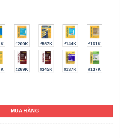
1K
₫200K
₫557K
₫144K
₫161K
3K
₫269K
₫345K
₫137K
₫137K
Neosporin Multi-Action Ointment 28.3g số lượng
MUA HÀNG
HÌNH THẬT