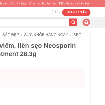
h sách đổi trả hàng
Chính sách bảo mật
Điều khoản và điều kiện
THANH TOÁN
- SẮC ĐẸP
/
SỨC KHỎE HÀNG NGÀY
/
SẸO,
iêm, liền sẹo Neosporin
ntment 28.3g