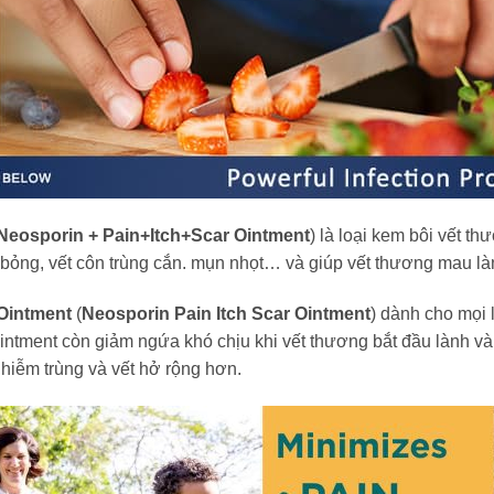
Neosporin + Pain+Itch+Scar Ointment
) là loại kem bôi vết t
t bỏng, vết côn trùng cắn. mụn nhọt… và giúp vết thương mau là
 Ointment
(
Neosporin Pain Itch Scar Ointment
) dành cho mọi 
 Ointment còn giảm ngứa khó chịu khi vết thương bắt đầu lành v
nhiễm trùng và vết hở rộng hơn.