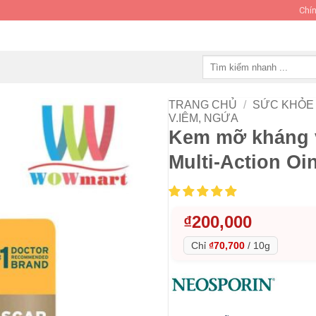
Chín
Tìm
kiếm:
TRANG CHỦ
/
SỨC KHỎE 
V.IÊM, NGỨA
Kem mỡ kháng v
Multi-Action Oi
₫
200,000
Chỉ
₫70,700
/
10g