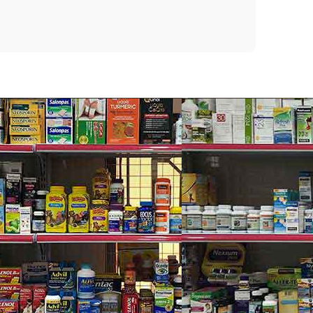
òn ngăn mụn trứng cá.