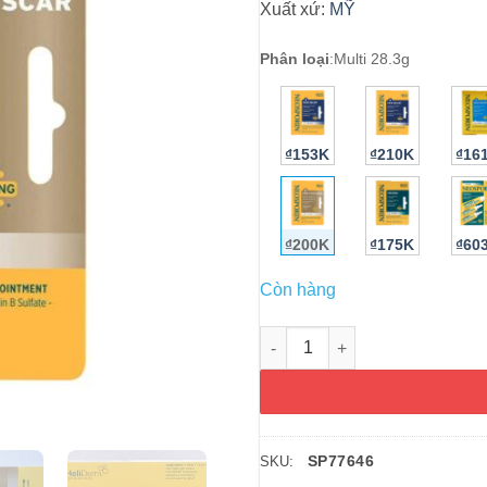
Xuất xứ:
MỸ
Phân loại
:
Multi 28.3g
₫153K
₫210K
₫16
₫200K
₫175K
₫60
Còn hàng
Kem mỡ kháng viêm, liền sẹo 
SP77646
SKU: