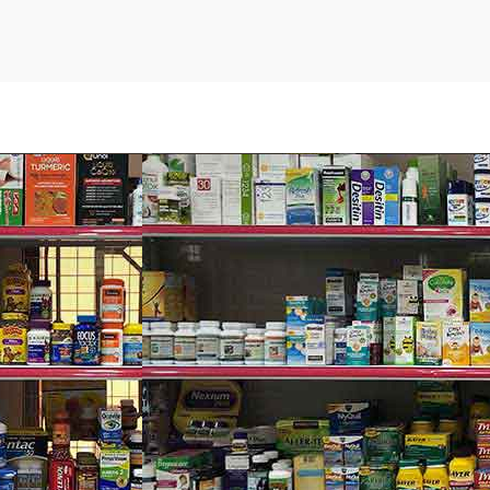
ulti-Action Ointment
i mỡ Neosporin.
 cắn và vết bỏng.
u khi thoa kem mỡ Neosporin.
hời.
ỗ bị thương mau lành.
ch, muỗi cắn, côn trùng cắn, ngứa gãi, chảy máu, bầm tím… và c