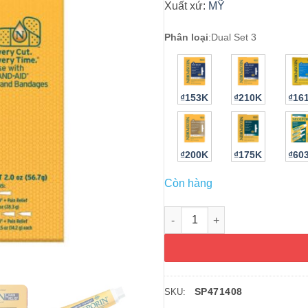
Xuất xứ:
MỸ
Phân loại
:
Dual Set 3
₫153K
₫210K
₫16
₫200K
₫175K
₫60
Còn hàng
Kem mỡ kháng viêm, liền sẹo N
SP471408
SKU: