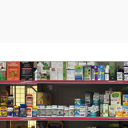
i mỡ Neosporin.
 cắn và vết bỏng.
au khi thoa kem mỡ chống viêm Neosporin.
ỗ bị thương mau lành.
ch, muỗi cắn, côn trùng cắn, ngứa gãi, chảy máu, bầm tím… và c