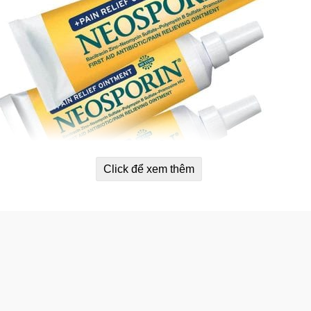
Click để xem thêm
ng viêm Neosporin+Pain Relief Oin