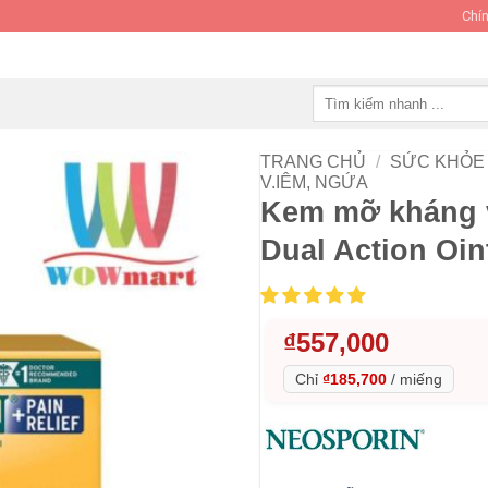
Chín
Tìm
kiếm:
TRANG CHỦ
/
SỨC KHỎE 
V.IÊM, NGỨA
Kem mỡ kháng v
Dual Action Oin
₫
557,000
Chỉ
₫185,700
/
miếng