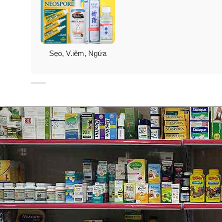
✓
Bảo vệ vết thương khỏi nhiễm trùng suốt 24 giờ bô
✓
Sức mạnh tối đa giảm đau.
Sẹo, V.iêm, Ngứa
✓
Làm dịu vết cắt đau, đứt tay, vết xước, vết côn trùng
✓
Bắt đầu tiêu diệt vi trùng trong tối thiểu 15 phút s
✓
Giúp ngăn ngừa nhiễm trùng và giảm đau tạm thời.
✓
Diệt khuẩn và cầm máu cho vết thương nhỏ, giúp ch
✓ Dùng cho
: vết bỏng (phỏng), trầy xước, thương tí