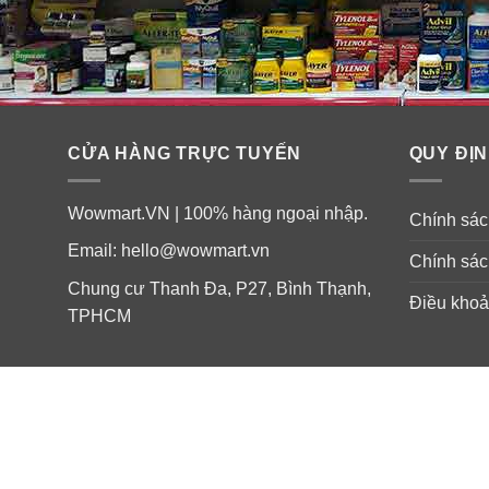
CỬA HÀNG TRỰC TUYẾN
QUY ĐỊN
Wowmart.VN | 100% hàng ngoại nhập.
Chính sách
Email:
hello@wowmart.vn
Chính sác
Chung cư Thanh Đa, P27, Bình Thạnh,
Điều khoả
TPHCM
Thành phần kem chống viêm dạ