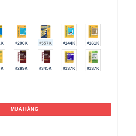
1K
₫200K
₫557K
₫144K
₫161K
3K
₫269K
₫345K
₫137K
₫137K
eosporin Dual Action Ointment (Set 3) số lượng
MUA HÀNG
HÌNH THẬT