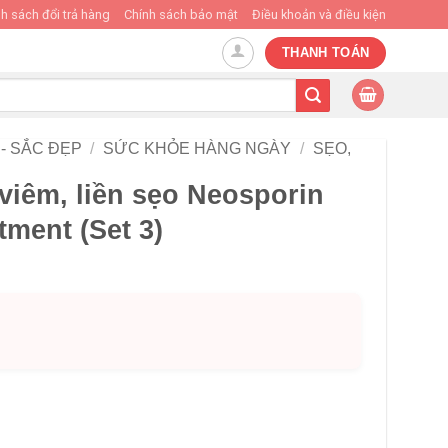
h sách đổi trả hàng
Chính sách bảo mật
Điều khoản và điều kiện
THANH TOÁN
- SẮC ĐẸP
/
SỨC KHỎE HÀNG NGÀY
/
SẸO,
iêm, liền sẹo Neosporin
tment (Set 3)