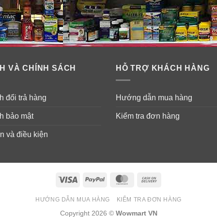
H VÀ CHÍNH SÁCH
HỖ TRỢ KHÁCH HÀNG
 đổi trả hàng
Hướng dẫn mua hàng
h bảo mật
Kiểm tra đơn hàng
n và điều kiện
Visa
PayPal
MasterCard
Cash
On
ng mỡ bôi da Neosporin +Pain Relie
HƯỚNG DẪN MUA HÀNG
KIỂM TRA ĐƠN HÀNG
Delivery
Copyright 2026 ©
Wowmart VN