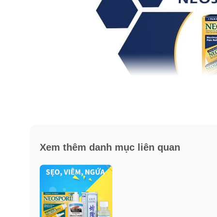
Công dụng kem mỡ thoa vết bỏ
✓
Bảo vệ vết thương khỏi nhiễm trùng suốt 24 giờ bô
Xem thêm danh mục liên quan
✓
Sức mạnh tối đa giảm cơn đau.
✓
Làm dịu vết cắt đau, đứt tay, vết xước, vết côn trùng
✓
Bắt đầu tiêu diệt vi trùng trong tối thiểu
15 phút sau kh