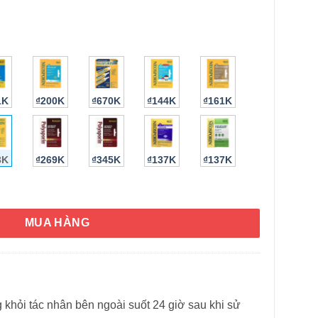
1K
₫200K
₫670K
₫144K
₫161K
3K
₫269K
₫345K
₫137K
₫137K
osporin Original Ointment (Set 3) - Original Set 3 số lượng
MUA HÀNG
HÌNH THẬT
 khỏi tác nhân bên ngoài suốt 24 giờ sau khi sử