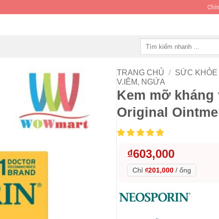
Chín
Tìm
kiếm:
TRANG CHỦ
/
SỨC KHỎE 
V.IÊM, NGỨA
Kem mỡ kháng v
Original Ointmen
₫
603,000
Chỉ
₫201,000
/
ống