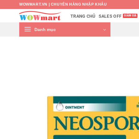
Bỏ
WOWMART.VN | CHUYÊN HÀNG NHẬP KHẨU
qua
SALES OFF
TRANG CHỦ
nội
dung
Danh mục