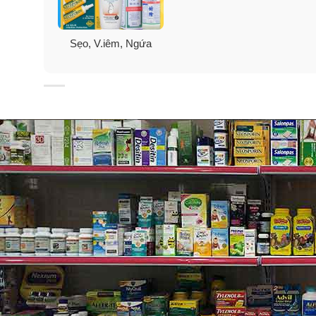
✓
Giúp ngăn ngừa nhiễm trùng và giảm cơn đau tạm t
Sẹo, V.iêm, Ngứa
✓
Diệt khuẩn và cầm máu cho vết thương nhỏ, giúp ch
✓ Dùng cho
: vết bỏng (phỏng), trầy xước, thương tí