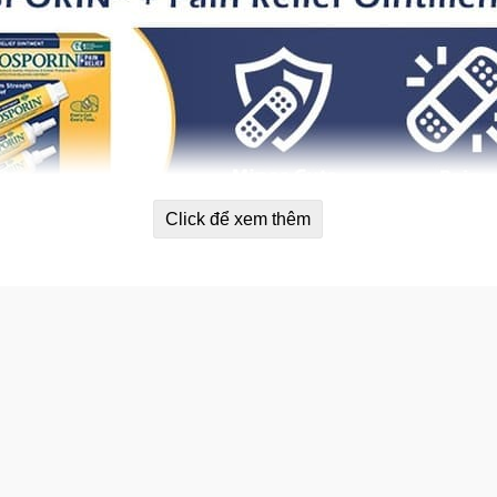
Click để xem thêm
ng Neosporin Original Ointment
i mỡ Neosporin.
 cắn và vết bỏng.
i thoa kem mỡ chống v.i.ê.m Neosporin.