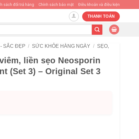
h sách đổi trả hàng
Chính sách bảo mật
Điều khoản và điều kiện
THANH TOÁN
- SẮC ĐẸP
/
SỨC KHỎE HÀNG NGÀY
/
SẸO,
iêm, liền sẹo Neosporin
t (Set 3) – Original Set 3