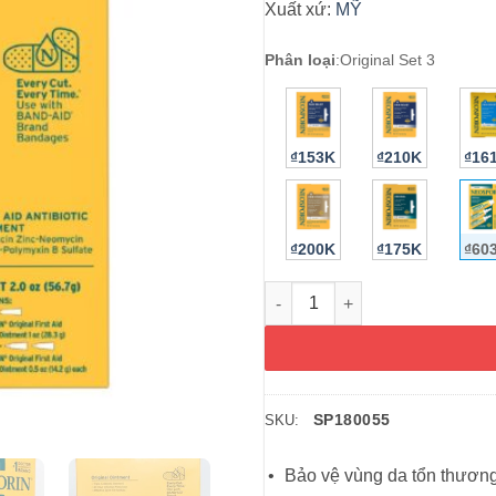
Xuất xứ:
MỸ
Phân loại
:
Original Set 3
₫153K
₫210K
₫16
₫200K
₫175K
₫60
Kem mỡ kháng viêm, liền sẹo Ne
SP180055
SKU:
Bảo vệ vùng da tổn thương