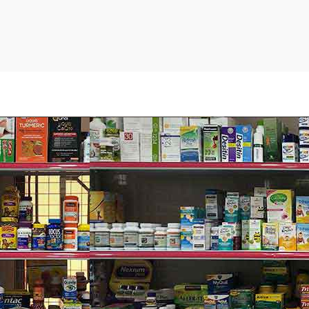
hời.
ỗ bị thương mau lành.
ch, muỗi cắn, côn trùng cắn, ngứa gãi, chảy máu, bầm tím… và c