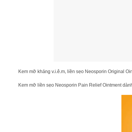
Kem mỡ kháng v.i.ê.m, liền sẹo Neosporin Original Oin
Kem mỡ liền sẹo Neosporin Pain Relief Ointment dành 