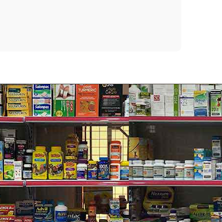
òn ngăn mụn trứng cá.