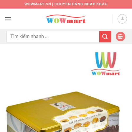
Bỏ
WOWMART.VN | CHUYÊN HÀNG NHẬP KHẨU
qua
nội
dung
Tìm
kiếm: