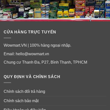
CỬA HÀNG TRỰC TUYẾN
Wowmart.VN | 100% hàng ngoại nhập.
Email:
hello@wowmart.vn
Chung cư Thanh Đa, P27, Bình Thạnh, TPHCM
QUY ĐỊNH VÀ CHÍNH SÁCH
Chính sách đổi trả hàng
Một buổi sum họp gia đình sau bữa cơm quây quần bên
người thân không thể thiếu những chiếc bánh quy ngọt
Chính sách bảo mật
nhẹ nhàng, cùng tách chè nóng ấm tình người.