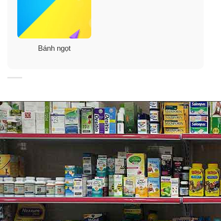
• Mỗi chiếc bánh là phần nhân tươi khác nhau như
socola trắng, socola đen, dâu…
• Cảm giác đầu tiên là bánh nào cũng thơm và kích
Bánh ngọt
thích khẩu vị người dùng dù là khó tính.
• Làm bằng bơ thực vật và nguyên liệu tươi.
• Tất cả đều tự nhiên.
• Không có chất bảo quản.
• Không có hương vị nhân tạo.
• Hộp thiếc sang trọng, nhã nhặn là món quà lý tưởng
cho những ngày tết sắp đến.