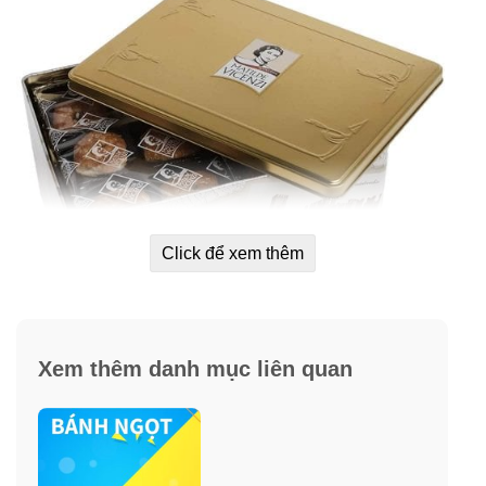
Click để xem thêm
Xem thêm danh mục liên quan
Vicenzi là thương hiệu số 1 bánh kẹo, bánh quy truyền
thống ở Ý và được biết đến trên toàn thế giới.
• Bánh Ý có vị ngọt nhẹ, tan chảy trong miệng.