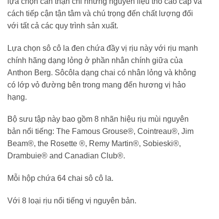
lựa chọn cẩn thận chỉ những nguyên liệu thô cao cấp và
cách tiếp cận tận tâm và chú trọng đến chất lượng đối
với tất cả các quy trình sản xuất.
Lựa chọn sô cô la đen chứa đầy vị rịu này với rịu mạnh
chính hãng dạng lỏng ở phần nhân chính giữa của
Anthon Berg. Sôcôla dạng chai có nhân lỏng và không
có lớp vỏ đường bên trong mang đến hương vị hảo
hạng.
Bộ sưu tập này bao gồm 8 nhãn hiệu rịu mùi nguyên
bản nổi tiếng: The Famous Grouse®, Cointreau®, Jim
Beam®, the Rosette ®, Remy Martin®, Sobieski®,
Drambuie® and Canadian Club®.
Mỗi hộp chứa 64 chai sô cô la.
Với 8 loại rịu nổi tiếng vị nguyên bản.