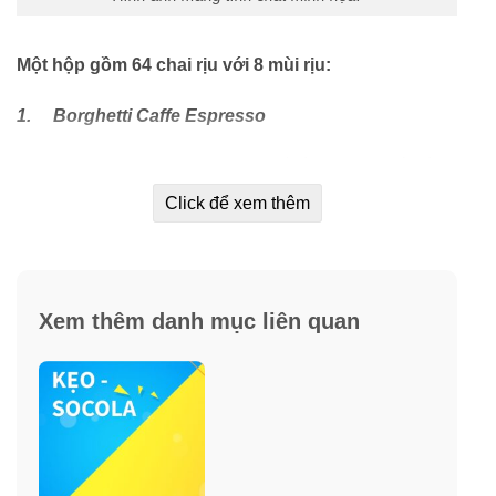
Một hộp gồm 64 chai rịu với 8 mùi rịu:
1.
Borghetti Caffe Espresso
Borghetti Caffe Espresso được biết là loại rịu café nổi
tiếng trên thế giới. Công thức pha chế bởi Ugo Borghetti
Click để xem thêm
vào năm 1860. Hương vị đặc trưng từ đất nước Ý xinh
đẹp, nổi tiếng với sự pha trộn đặc biệt từ cà phê chất
lượng tốt lấy từ các vùng đất khác nhau. Rịu cafe mang
hương vị nồng nàn của rịu và sự đằm thắm của cafe.
Xem thêm danh mục liên quan
Cho ra một loại sô-cô-la rịu tuyệt vời.
2.
Danzka Cranberyraz Vodka
Các loại vodka đầu tiên trên thế giới với sự kết hợp hấp
dẫn của hương vị quả việt quất và quả mâm xôi, giúp
cân bằng mùi vị cũng như mang lại sự thơm ngon hơn.