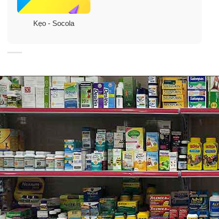
Sản phẩm được bảo đảm với 100% thành phần thiên
nhiên mang lại chất lượng cao về hương vị.
Kẹo - Socola
3. Canadian
Whiskey
Được mệnh danh là sản phẩm đại thụ của
dòng
Canadian
whiskey
kể từ năm 1858, Canadian
Club là sản phẩm “khởi đầu huyền thoại” trong hành
trình khám phá whisky.
Canadian Club 1858 có chất rịu màu vàng sáng. Hương
thơm sảng khoái và nhẹ nhàng với hương
hạnh
nhân
và một chút hương cay nồng của gia vị. Về vị,
Canadian Club 1858 có vị spicy và zesty (của các loại
trái cây họ cam chanh), thêm một chút hương gỗ sồi,
hương vani ngọt ngào. Hậu vị khô và kéo dài với
hương gỗ sồi tinh tế.