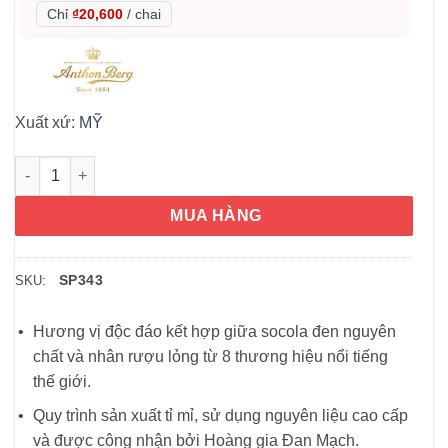
Chỉ
₫20,600
/
chai
Xuất xứ:
MỸ
Socola Anthon Berg Dark Chocolate 64 chai Đan Mạch số lượn
MUA HÀNG
SP343
SKU:
Hương vị độc đáo kết hợp giữa socola đen nguyên
chất và nhân rượu lỏng từ 8 thương hiệu nổi tiếng
thế giới.
Quy trình sản xuất tỉ mỉ, sử dụng nguyên liệu cao cấp
và được công nhận bởi Hoàng gia Đan Mạch.