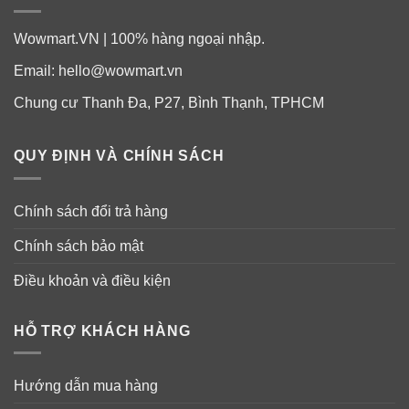
Wowmart.VN | 100% hàng ngoại nhập.
Email:
hello@wowmart.vn
Chung cư Thanh Đa, P27, Bình Thạnh, TPHCM
– 3 khay x 12 bánh Home-baked Fingers.
– 3 khay x 9 bánh Home-baked Demerara Crunch.
QUY ĐỊNH VÀ CHÍNH SÁCH
– 3 khay x 9 bánh Home-baked Thistle.
Chính sách đổi trả hàng
– 3 khay x 8 bánh Home-baked Triangles.
Chính sách bảo mật
– Tất cả các khay đều được bọc cello wrapped riêng
Điều khoản và điều kiện
biệt.
HỖ TRỢ KHÁCH HÀNG
Thương hiệu Kirkland Signature Mỹ (thuộc Costco).
Hướng dẫn mua hàng