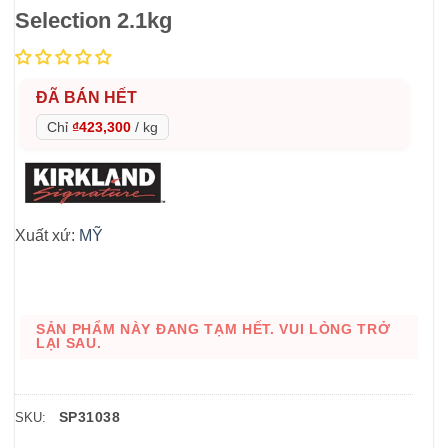
Selection 2.1kg
ĐÃ BÁN HẾT
Chỉ
₫423,300
/
kg
Xuất xứ:
MỸ
SẢN PHẨM NÀY ĐANG TẠM HẾT. VUI LÒNG TRỞ
LẠI SAU.
SP31038
SKU: