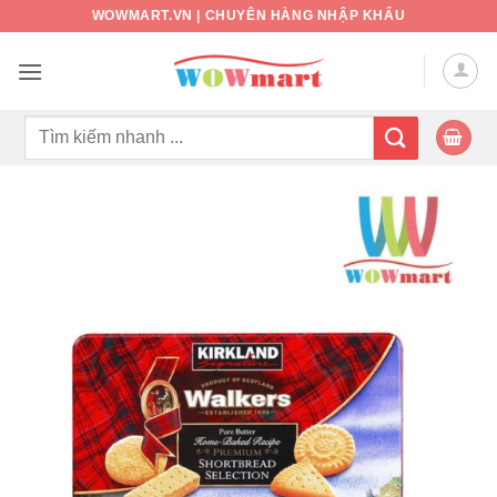
Bỏ
WOWMART.VN | CHUYÊN HÀNG NHẬP KHẨU
qua
nội
dung
Tìm
kiếm: